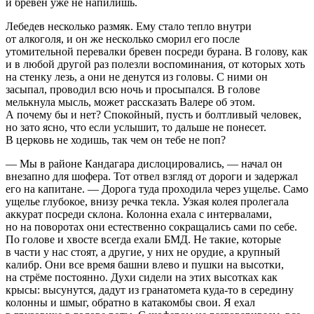
и бревен уже не напилишь.
Лебедев несколько размяк. Ему стало тепло внутри
от алкоголя, и он же несколько сморил его после
утомительной перевалки бревен посреди бурана. В голову, как
и в любой другой раз полезли воспоминания, от которых хоть
на стенку лезь, а они не денутся из головы. С ними он
засыпал, проводил всю ночь и просыпался. В голове
мелькнула мысль, может рассказать Валере об этом.
А почему бы и нет? Спокойный, пусть и болтливый человек,
но зато ясно, что если услышит, то дальше не понесет.
В церковь не ходишь, так чем он тебе не поп?
— Мы в районе Кандагара дислоцировались, — начал он
внезапно для шофера. Тот отвел взгляд от дороги и задержал
его на капитане. — Дорога туда проходила через ущелье. Само
ущелье глубокое, внизу речка текла. Узкая колея пролегала
аккурат посреди склона. Колонна ехала с интервалами,
но на поворотах они естественно сокращались сами по себе.
По голове и хвосте всегда ехали БМД. Не такие, которые
в части у нас стоят, а другие, у них не орудие, а крупный
калибр. Они все время башни влево и пушки на высотки,
на стрёме постоянно. Духи сидели на этих высотках как
крысы: высунутся, дадут из гранатомета куда-то в середину
колонны и шмыг, обратно в катакомбы свои. Я ехал