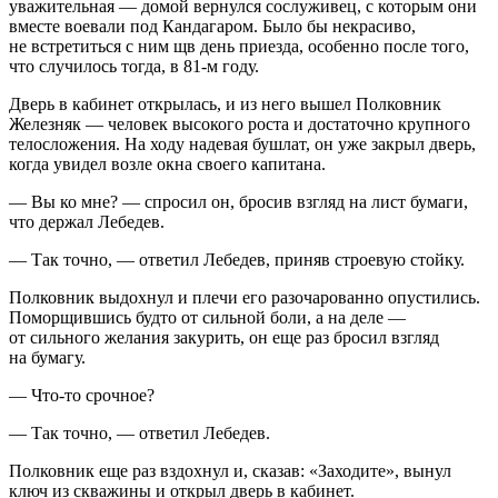
уважительная — домой вернулся сослуживец, с которым они
вместе воевали под Кандагаром. Было бы некрасиво,
не встретиться с ним щв день приезда, особенно после того,
что случилось тогда, в 81-м году.
Дверь в кабинет открылась, и из него вышел Полковник
Железняк — человек высокого роста и достаточно крупного
телосложения. На ходу надевая бушлат, он уже закрыл дверь,
когда увидел возле окна своего капитана.
— Вы ко мне? — спросил он, бросив взгляд на лист бумаги,
что держал Лебедев.
— Так точно, — ответил Лебедев, приняв строевую стойку.
Полковник выдохнул и плечи его разочарованно опустились.
Поморщившись будто от сильной боли, а на деле —
от сильного желания закурить, он еще раз бросил взгляд
на бумагу.
— Что-то срочное?
— Так точно, — ответил Лебедев.
Полковник еще раз вздохнул и, сказав: «Заходите», вынул
ключ из скважины и открыл дверь в кабинет.