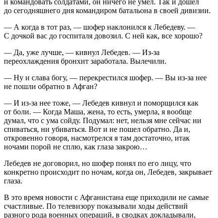
и командовать солдатами, он ничего не умел. Так и дошел
до сегодняшнего дня командиром батальона в своей дивизии.
— А когда в тот раз, — шофер наклонился к Лебедеву. —
С дочкой вас до госпиталя довозил. С ней как, все хорошо?
— Да, уже лучше, — кивнул Лебедев. — Из-за
переохлаждения бронхит заработала. Вылечили.
— Ну и слава богу, — перекрестился шофер. — Вы из-за нее
не пошли обратно в Афган?
— И из-за нее тоже, — Лебедев кивнул и поморщился как
от боли. — Когда Маша, жена, то есть, умерла, я вообще
думал, что с ума сойду. Подумал: нет, нельзя мне сейчас ни
спиваться, ни убиваться. Вот и не пошел обратно. Да и,
откровенно говоря, насмотрелся я там достаточно, итак
ночами порой не сплю, как глаза закрою…
Лебедев не договорил, но шофер понял по его лицу, что
конкретно происходит по ночам, когда он, Лебедев, закрывает
глаза.
В это время новости с Афганистана еще приходили не самые
счастливые. По телевизору показывали ходы действий
разного рода военных операций, в сводках докладывали,