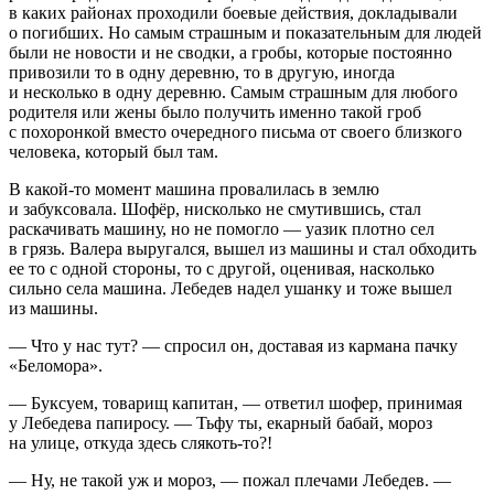
в каких районах проходили боевые действия, докладывали
о погибших. Но самым страшным и показательным для людей
были не новости и не сводки, а гробы, которые постоянно
привозили то в одну деревню, то в другую, иногда
и несколько в одну деревню. Самым страшным для любого
родителя или жены было получить именно такой гроб
с похоронкой вместо очередного письма от своего близкого
человека, который был там.
В какой-то момент машина провалилась в землю
и забуксовала. Шофёр, нисколько не смутившись, стал
раскачивать машину, но не помогло — уазик плотно сел
в грязь. Валера выругался, вышел из машины и стал обходить
ее то с одной стороны, то с другой, оценивая, насколько
сильно села машина. Лебедев надел ушанку и тоже вышел
из машины.
— Что у нас тут? — спросил он, доставая из кармана пачку
«Беломора».
— Буксуем, товарищ капитан, — ответил шофер, принимая
у Лебедева папиросу. — Тьфу ты, екарный бабай, мороз
на улице, откуда здесь слякоть-то?!
— Ну, не такой уж и мороз, — пожал плечами Лебедев. —