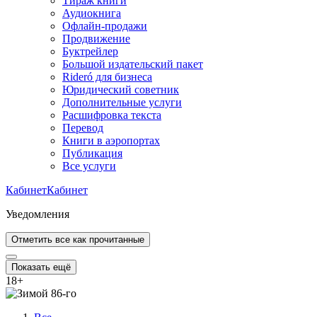
Тираж книги
Аудиокнига
Офлайн-продажи
Продвижение
Буктрейлер
Большой издательский пакет
Rideró для бизнеса
Юридический советник
Дополнительные услуги
Расшифровка текста
Перевод
Книги в аэропортах
Публикация
Все услуги
Кабинет
Кабинет
Уведомления
Отметить все как прочитанные
Показать ещё
18
+