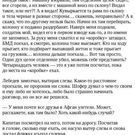
все сгорели, а их вместе с машиной вниз по склону! Видал
такое, или нет?! А я видал! Кувыркается та рама по склону
и тела черные в разные стороны… скажешь, неправильно? А я
скажу, что по-другому нельзя было. Начни их там перебирать,
колонну и подавно раздербанят. Наверх меня подняли,
солдатик мой, видел его в первом взводе как-то, а по имени
не запомнил. За руку меня схватил и на «коробку» затащил.
БМД поехал, я смотрю, колонна тоже выезжает. Кто на ходу
прыгает, кто подбирает выпавший жетон и тоже прыгает
на грузовик… колонна дальше поехала… Вот так просто.
Один дух целое отделение убил, можешь себе представить?
Четырнадцать человек — это я уже потом посчитал, пока
до места на «коробке» ехал.
Лебедев замолчал, вытирая слезы. Какое-то расстояние
проехали, не проронив ни слова. Шофер думал о чем-то своем
и ему либо не хотелось, либо было страшно начинать
разговор, но он все же решился.
— У меня почти все друзья в Афган улетели. Может,
расскажете, как там было? Хоть какой-нибудь случай?
Капитан посмотрел на него, потом на дорогу. Посчитав
в голове, сколько еще ехать, он насухо вытер слезы и снова
достал фляжку из-под сиденья.