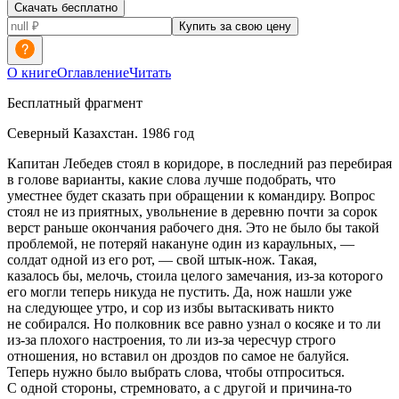
Скачать бесплатно
Купить за свою цену
О книге
Оглавление
Читать
Бесплатный фрагмент
Северный Казахстан. 1986 год
Капитан Лебедев стоял в коридоре, в последний раз перебирая
в голове варианты, какие слова лучше подобрать, что
уместнее будет сказать при обращении к командиру. Вопрос
стоял не из приятных, увольнение в деревню почти за сорок
верст раньше окончания рабочего дня. Это не было бы такой
проблемой, не потеряй накануне один из караульных, —
солдат одной из его рот, — свой штык-нож. Такая,
казалось бы, мелочь, стоила целого замечания, из-за которого
его могли теперь никуда не пустить. Да, нож нашли уже
на следующее утро, и сор из избы вытаскивать никто
не собирался. Но полковник все равно узнал о косяке и то ли
из-за плохого настроения, то ли из-за чересчур строго
отношения, но вставил он дроздов по самое не балуйся.
Теперь нужно было выбрать слова, чтобы отпроситься.
С одной стороны, стремновато, а с другой и причина-то