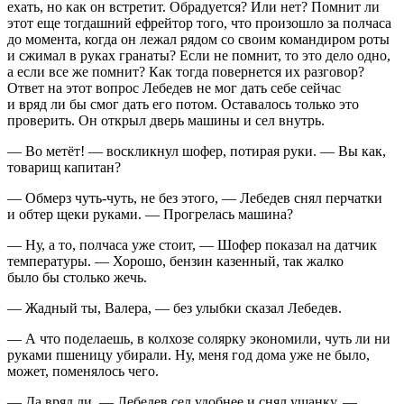
ехать, но как он встретит. Обрадуется? Или нет? Помнит ли
этот еще тогдашний ефрейтор того, что произошло за полчаса
до момента, когда он лежал рядом со своим командиром роты
и сжимал в руках гранаты? Если не помнит, то это дело одно,
а если все же помнит? Как тогда повернется их разговор?
Ответ на этот вопрос Лебедев не мог дать себе сейчас
и вряд ли бы смог дать его потом. Оставалось только это
проверить. Он открыл дверь машины и сел внутрь.
— Во метёт! — воскликнул шофер, потирая руки. — Вы как,
товарищ капитан?
— Обмерз чуть-чуть, не без этого, — Лебедев снял перчатки
и обтер щеки руками. — Прогрелась машина?
— Ну, а то, полчаса уже стоит, — Шофер показал на датчик
температуры. — Хорошо, бензин казенный, так жалко
было бы столько жечь.
— Жадный ты, Валера, — без улыбки сказал Лебедев.
— А что поделаешь, в колхозе солярку экономили, чуть ли ни
руками пшеницу убирали. Ну, меня год дома уже не было,
может, поменялось чего.
— Да вряд ли, — Лебедев сел удобнее и снял ушанку. —