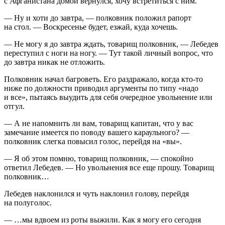
с Афганистана домой вернулся, хочу встретиться с ним.
— Ну и хоти до завтра, — полковник положил рапорт
на стол. — Воскресенье будет, езжай, куда хочешь.
— Не могу я до завтра ждать, товарищ полковник, — Лебедев
переступил с ноги на ногу. — Тут такой личный вопрос, что
до завтра никак не отложить.
Полковник начал багроветь. Его раздражало, когда кто-то
ниже по должности приводил аргументы по типу «надо
и все», пытаясь выудить для себя очередное увольнение или
отгул.
— А не напомнить ли вам, товарищ капитан, что у вас
замечание имеется по поводу вашего караульного? —
полковник слегка повысил голос, перейдя на «вы».
— Я об этом помню, товарищ полковник, — спокойно
ответил Лебедев. — Но увольнения все еще прошу. Товарищ
полковник…
Лебедев наклонился и чуть наклонил голову, перейдя
на полуголос.
— …мы вдвоем из роты выжили. Как я могу его сегодня