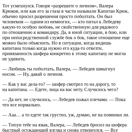
Тот усмехнулся. Говоря «разрешите о личном», Валера
Крюков, или как его за глаза в части называли Капитан Крюк,
обычно просил разрешения просто поболтать. Он был
человеком — одним из немногих, — кто питал к Лебедеву
какую-то особую любовь, не свойственную для рядового
по отношению к командиру. Да, в иной ситуации, в бою, или
при непосредственной службе бок о бок, такое отношение еще
можно было объяснить. Но в ситуации, когда видишь
капитана только когда нужно его куда-то отвезти,
привязанность шофера конкретно к этому капитану не могла
не удивить.
— Любишь ты поболтать, Валера, — Лебедев шмыгнул
носом. — Ну, давай о личном.
— Как у вас дела-то? — шофер смотрел то на дорогу, то
на капитана. — Едете, лица на вас нету. Случилось чего?
— Да нет, не случилось, — Лебедев пожал плечами. — Пока
что все нормально.
— Ааа… а то едете так грустно, уж, думаю, не на поминки ли.
— Типун тебе на язык, Валера, — Лебедев бросил на шофера
быстрый осуждающий взгляд и снова отвернулся. — Все