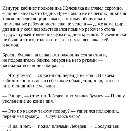
Изнутри кабинет полковника Железняка выглядел скромно,
если не сказать, что бедно. Время было не из легких, дивизия
только передислоцировалась, а потому оборудовать
нормальные рабочие места еще не успели — даже командир
дивизии у себя довольствовался помимо рабочего стола
и двух стульев только шкафом и одним креслом. У Железняка
не было и этого, только стол, два стула, вешалка, сейф
и комод.
Бросив бушлат на вешалку, полковник сел за стол и,
не пододвигаясь ближе, оперся на него руками —
засиживаться он не собирался.
— Что у тебя? — спросил он, перейдя на «ты». В своем
кабинете он позволял себе такие обращения, знал, что его
никто лишний не услышит.
— Рапорт, — ответил Лебедев, протягивая бумагу. — Прошу
увольнение до конца дня.
— Это по какому такому поводу? — удивился полковник,
перенимая бумагу. — Случилось чего?
— И да, и нет, — пожал плечами Лебедев. — Сослуживец