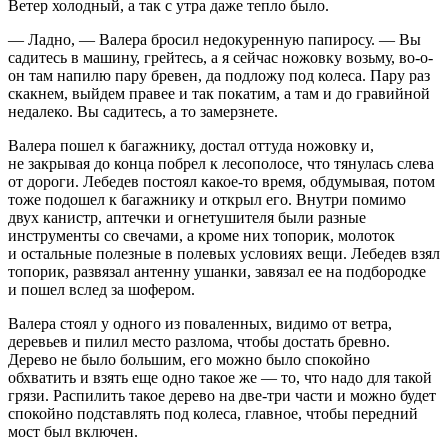
Ветер холодный, а так с утра даже тепло было.
— Ладно, — Валера бросил недокуренную папиросу. — Вы
садитесь в машину, грейтесь, а я сейчас ножовку возьму, во-о-
он там напилю пару бревен, да подложу под колеса. Пару раз
скакнем, выйдем правее и так покатим, а там и до гравийной
недалеко. Вы садитесь, а то замерзнете.
Валера пошел к багажнику, достал оттуда ножовку и,
не закрывая до конца побрел к лесополосе, что тянулась слева
от дороги. Лебедев постоял какое-то время, обдумывая, потом
тоже подошел к багажнику и открыл его. Внутри помимо
двух канистр, аптечки и огнетушителя были разные
инструменты со свечами, а кроме них топорик, молоток
и остальные полезные в полевых условиях вещи. Лебедев взял
топорик, развязал антенну ушанки, завязал ее на подбородке
и пошел вслед за шофером.
Валера стоял у одного из поваленных, видимо от ветра,
деревьев и пилил место разлома, чтобы достать бревно.
Дерево не было большим, его можно было спокойно
обхватить и взять еще одно такое же — то, что надо для такой
грязи. Распилить такое дерево на две-три части и можно будет
спокойно подставлять под колеса, главное, чтобы передний
мост был включен.