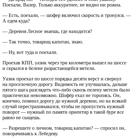
Поехали, Валер. Только аккуратнее, не видно ни рожна.
— Есть, поехали, — шофер включил скорость и тронулся. —
А едем куда?
— Деревня Лесное знаешь, где находится?
— Так точно, товарищ капитан, знаю.
— Ну, вот туда и поехали.
Проехав КПП, уазик через три километра вышел на шоссе
и скрылся в белене разрастающейся метели.
Уазик проехал по шоссе порядка десяти верст и свернул
на проселочную дорогу. Видимость не улучшалась, дальше
пятого шага разглядеть что-либо сквозь пелену метели было
практически невозможно. Шофёр ехал не торопясь. Он,
конечно, помнил дорогу до нужной деревни, но на всякий
случай перестраховывался, чтобы не пропустить нужный
поворот — нужный по памяти ориентир в такой буре все
равно не сыщешь.
— Разрешите о личном, товарищ капитан? — спросил он,
поворачиваясь к Лебедеву.