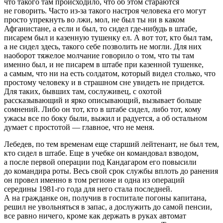
что такого там происходило, что об этом стараются
не говорить. Часто из-за такого настроя человека его могут
просто упрекнуть во лжи, мол, не был ты ни в каком
Афганистане, а если и был, то сидел где-нибудь в штабе,
писарем был и казенную тушенку ел. А вот тот, кто был там,
а не сидел здесь, такого себе позволить не могли. Для них
наоборот тяжелое молчание говорило о том, что ты там
именно был, и не писарем в штабе при казенной тушенке,
а самым, что ни на есть солдатом, который видел столько, что
простому человеку и в страшном сне увидеть не придется.
Для таких, бывших там, сослуживец, с охотой
рассказывающий и ярко описывающий, вызывает больше
сомнений. Либо он тот, кто в штабе сидел, либо тот, кому
ужасы все по боку были, выжил и радуется, а об остальном
думает с простотой — главное, что не меня.
Лебедев, по тем временам еще старший лейтенант, не был тем,
кто сидел в штабе. Еще в учебке он командовал взводом,
а после первой операции под Кандагаром его повысили
до командира роты. Весь свой срок службы вплоть до ранения
он провел именно в том регионе и одна из операций
середины 1981-го года для него стала последней.
А на гражданке он, получив в госпитале погоны капитана,
решил не увольняться в запас, а дослужить до самой пенсии,
все равно ничего, кроме как держать в руках автомат