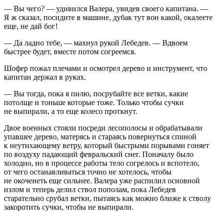
— Вы чего? — удивился Валера, увидев своего капитана. —
Я ж сказал, посидите в машине, дубак тут вон какой, окалеете
еще, не дай бог!
— Да ладно тебе, — махнул рукой Лебедев. — Вдвоем
быстрее будет, вместе потом согреемся.
Шофер пожал плечами и осмотрел дерево и инструмент, что
капитан держал в руках.
— Вы тогда, пока я пилю, посрубайте все ветки, какие
потолще и тоньше которые тоже. Только чтобы сучки
не выпирали, а то еще колесо проткнут.
Двое военных стояли посреди лесополосы и обрабатывали
упавшее дерево, матерясь и стараясь повернуться спиной
к неутихающему ветру, который быстрыми порывами гоняет
по воздуху падающий февральский снег. Поначалу было
холодно, но в процессе работы тело согрелось и вспотело,
от чего останавливаться точно не хотелось, чтобы
не окоченеть еще сильнее. Валера уже распилил основной
излом и теперь делил ствол пополам, пока Лебедев
старательно срубал ветки, пытаясь как можно ближе к стволу
закоротить сучки, чтобы не выпирали.