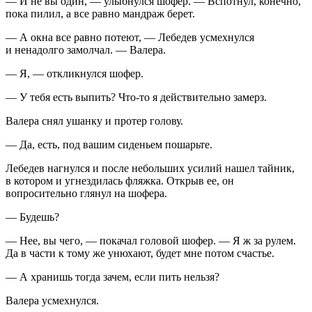
— И не вы один, — улыбнулся шофер. — Вспотнул, конечно,
пока пилил, а все равно мандраж берет.
— А окна все равно потеют, — Лебедев усмехнулся
и ненадолго замолчал. — Валера.
— Я, — откликнулся шофер.
— У тебя есть выпить? Что-то я действительно замерз.
Валера снял ушанку и протер голову.
— Да, есть, под вашим сиденьем пошарьте.
Лебедев нагнулся и после небольших усилий нашел тайник,
в котором и угнездилась фляжка. Открыв ее, он
вопросительно глянул на шофера.
— Будешь?
— Нее, вы чего, — покачал головой шофер. — Я ж за рулем.
Да в части к тому же унюхают, будет мне потом счастье.
— А хранишь тогда зачем, если пить нельзя?
Валера усмехнулся.