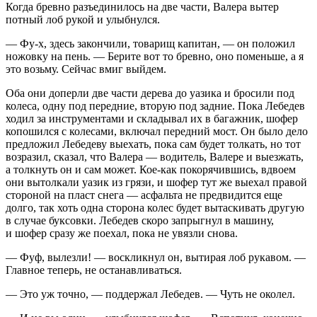
Когда бревно разъединилось на две части, Валера вытер
потный лоб рукой и улыбнулся.
— Фу-х, здесь закончили, товарищ капитан, — он положил
ножовку на пень. — Берите вот то бревно, оно поменьше, а я
это возьму. Сейчас вмиг выйдем.
Оба они доперли две части дерева до уазика и бросили под
колеса, одну под передние, вторую под задние. Пока Лебедев
ходил за инструментами и складывал их в багажник, шофер
копошился с колесами, включал передний мост. Он было дело
предложил Лебедеву выехать, пока сам будет толкать, но тот
возразил, сказал, что Валера — водитель, Валере и выезжать,
а толкнуть он и сам может. Кое-как покорячившись, вдвоем
они вытолкали уазик из грязи, и шофер тут же выехал правой
стороной на пласт снега — асфальта не предвидится еще
долго, так хоть одна сторона колес будет вытаскивать другую
в случае буксовки. Лебедев скоро запрыгнул в машину,
и шофер сразу же поехал, пока не увязли снова.
— Фуф, вылезли! — воскликнул он, вытирая лоб рукавом. —
Главное теперь, не останавливаться.
— Это уж точно, — поддержал Лебедев. — Чуть не околел.