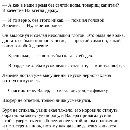
— А как в наше время без святой воды, товарищ капитан?
В качестве НЗ всегда держу.
— И то верно, без этого никак, — покачал головой
Лебедев. — Ну, твое здоровье.
Он выдохнул и сделал небольшой глоток. Это была не водка,
достать ее было попросту негде, — простой самогон, какой
гонят в любой деревне.
— Крепенько, — сквозь зубы сказал Лебедев.
— В бардачке хлеба кусок лежит, закусите, — кивнул шофер.
Лебедев достал уже высушенный кусок черного хлеба
и откусил кусочек.
— Спасибо тебе, Валер, — сказал он, убирая фляжку.
Шофер не ответил, только лишь усмехнулся.
Буря не стихала, уазик ехал тяжело, его норовило стянуть
обратно на мясистую дорогу, и Валера прилагал усилия,
чтобы удержать его в более-менее устойчивом положении
и не застрять вновь, потому как дальше деревья кончатся