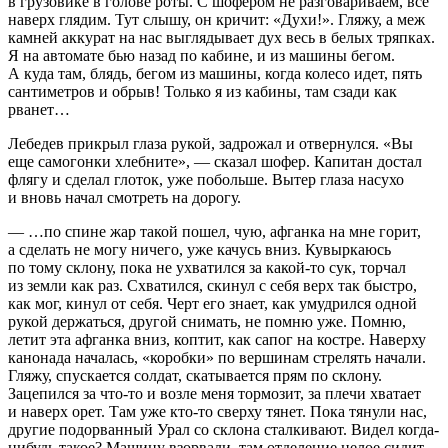
в грузовике в голове роты. С шофером не разговариваем, все
наверх глядим. Тут слышу, он кричит: «Духи!». Гляжу, а меж
камней аккурат на нас выглядывает дух весь в белых тряпках.
Я на автомате бью назад по кабине, и из машины бегом.
А куда там, блядь, бегом из машины, когда колесо идет, пять
сантиметров и обрыв! Только я из кабины, там сзади как
рванет…
Лебедев прикрыл глаза рукой, задрожал и отвернулся. «Вы
еще самогонки хлебните», — сказал шофер. Капитан достал
флягу и сделал глоток, уже побольше. Вытер глаза насухо
и вновь начал смотреть на дорогу.
— …по спине жар такой пошел, чую, афганка на мне горит,
а сделать не могу ничего, уже качусь вниз. Кувыркаюсь
по тому склону, пока не ухватился за какой-то сук, торчал
из земли как раз. Схватился, скинул с себя верх так быстро,
как мог, кинул от себя. Черт его знает, как умудрился одной
рукой держаться, другой снимать, не помню уже. Помню,
летит эта афганка вниз, коптит, как сапог на костре. Наверху
канонада началась, «коробки» по вершинам стрелять начали.
Гляжу, спускается солдат, скатывается прям по склону.
Зацепился за что-то и возле меня тормозит, за плечи хватает
и наверх орет. Там уже кто-то сверху тянет. Пока тянули нас,
другие подорванный Урал со склона сталкивают. Видел когда-
нибудь такое? Машину взорвали, там отделение целое сидит,