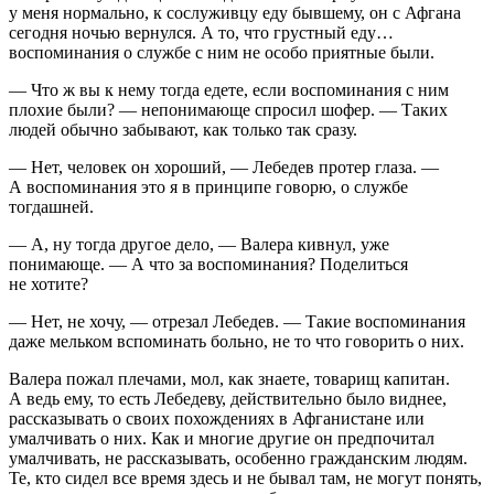
у меня нормально, к сослуживцу еду бывшему, он с Афгана
сегодня ночью вернулся. А то, что грустный еду…
воспоминания о службе с ним не особо приятные были.
— Что ж вы к нему тогда едете, если воспоминания с ним
плохие были? — непонимающе спросил шофер. — Таких
людей обычно забывают, как только так сразу.
— Нет, человек он хороший, — Лебедев протер глаза. —
А воспоминания это я в принципе говорю, о службе
тогдашней.
— А, ну тогда другое дело, — Валера кивнул, уже
понимающе. — А что за воспоминания? Поделиться
не хотите?
— Нет, не хочу, — отрезал Лебедев. — Такие воспоминания
даже мельком вспоминать больно, не то что говорить о них.
Валера пожал плечами, мол, как знаете, товарищ капитан.
А ведь ему, то есть Лебедеву, действительно было виднее,
рассказывать о своих похождениях в Афганистане или
умалчивать о них. Как и многие другие он предпочитал
умалчивать, не рассказывать, особенно гражданским людям.
Те, кто сидел все время здесь и не бывал там, не могут понять,