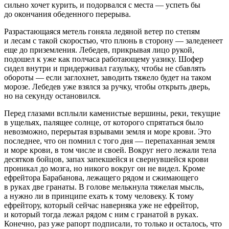
сильно хочет курить, и подорвался с места — успеть бы
до окончания обеденного перерыва.
Разрастающаяся метель гоняла ледяной ветер по степям
и лесам с такой скоростью, что плюнь в сторону — заледенеет
еще до приземления. Лебедев, прикрывая лицо рукой,
подошел к уже как полчаса работающему уазику. Шофер
сидел внутри и придерживал газульку, чтобы не сбавлять
обороты — если заглохнет, заводить тяжело будет на таком
морозе. Лебедев уже взялся за ручку, чтобы открыть дверь,
но на секунду остановился.
Перед глазами всплыли каменистые вершины, реки, текущие
в ущельях, палящее солнце, от которого спрятаться было
невозможно, перерытая взрывами земля и море крови. Это
последнее, что он помнил с того дня — перепаханная земля
и море крови, в том числе и своей. Вокруг него лежали тела
десятков бойцов, запах запекшейся и свернувшейся крови
проникал до мозга, но никого вокруг он не видел. Кроме
ефрейтора Барабанова, лежащего рядом и сжимающего
в руках две гранаты. В голове мелькнула тяжелая мысль,
а нужно ли в принципе ехать к тому человеку. К тому
ефрейтору, который сейчас наверняка уже не ефрейтор,
и который тогда лежал рядом с ним с гранатой в руках.
Конечно, раз уже рапорт подписали, то только и осталось, что