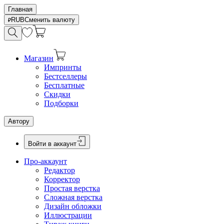
Главная
RUB
Сменить валюту
Магазин
Импринты
Бестселлеры
Бесплатные
Скидки
Подборки
Автору
Войти в аккаунт
Про-аккаунт
Редактор
Корректор
Простая верстка
Сложная верстка
Дизайн обложки
Иллюстрации