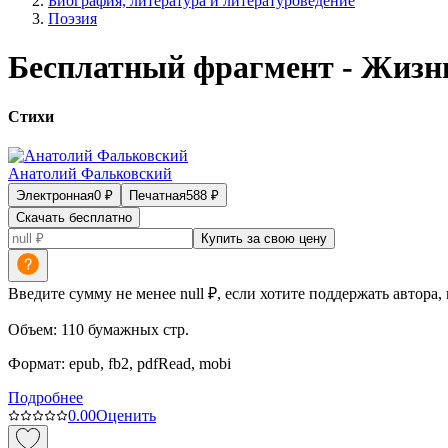
Биография, литература и литературоведение
Поэзия
Бесплатный фрагмент - Жизнь
Стихи
Анатолий Фальковский
Электронная
0
₽
Печатная
588
₽
Скачать бесплатно
Купить за свою цену
Введите сумму не менее null ₽, если хотите поддержать автора,
Объем:
110
бумажных стр.
Формат:
epub, fb2, pdfRead, mobi
Подробнее
0.0
0
Оценить