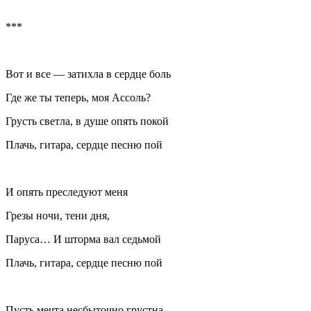
***
Вот и все — затихла в сердце боль
Где же ты теперь, моя Асcоль?
Грусть светла, в душе опять покой
Плачь, гитара, сердце песню пой
И опять преследуют меня
Грезы ночи, тени дня,
Паруса… И шторма вал седьмой
Плачь, гитара, сердце песню пой
Пусть мечта несбыточно грустна