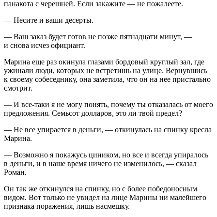
панакота с черешней. Если закажите — не пожалеете.
— Несите и ваши десерты.
— Ваш заказ будет готов не позже пят
надцат
и минут, —
и снова исчез официант.
Марина еще раз окинула глазами бордовый круглый зал, где
ужинали люди, которых не встретишь на улице. Вернувшись
к своему собеседнику, она заметила, что он на нее пристально
смотрит.
— И все-таки я не могу понять, почему ты отказалась от моего
предложения. Семьсот долларов, это ли твой предел?
— Не все упирается в деньги, — откинулась на спинку кресла
Марина.
— Возможно я покажусь циником, но все и всегда упиралось
в деньги, и в наше время ничего не изменилось, — сказал
Роман.
Он так же откинулся на спинку, но с более победоносным
видом. Вот только не увидел на лице Марины ни малейшего
признака поражения, лишь насмешку.