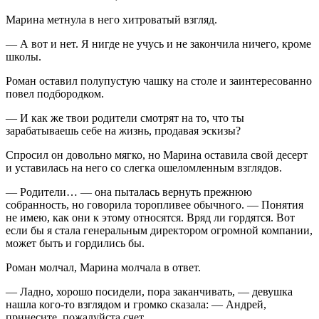
Марина метнула в него хитроватый взгляд.
— А вот и нет. Я нигде не учусь и не закончила ничего, кроме
школы.
Роман оставил полупустую чашку на столе и заинтересованно
повел подбородком.
— И как же твои родители смотрят на то, что ты
зарабатываешь себе на жизнь, продавая эскизы?
Спросил он довольно мягко, но Марина оставила свой десерт
и уставилась на него со слегка ошеломленным взглядов.
— Родители… — она пыталась вернуть прежнюю
собранность, но говорила торопливее обычного. — Понятия
не имею, как они к этому относятся. Вряд ли гордятся. Вот
если бы я стала генеральным директором огромной компании,
может быть и гордились бы.
Роман молчал, Марина молчала в ответ.
— Ладно, хорошо посидели, пора заканчивать, — девушка
нашла кого-то взглядом и громко сказала: — Андрей,
принесите, пожалуйста счет.