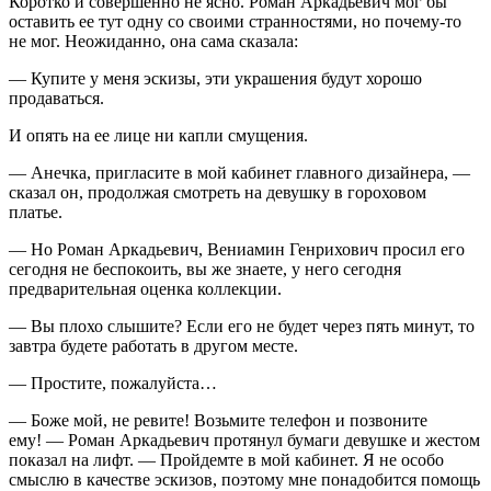
Коротко и совершенно не ясно. Роман Аркадьевич мог бы
оставить ее тут одну со своими странностями, но почему-то
не мог. Неожиданно, она сама сказала:
— Купите у меня эскизы, эти украшения будут хорошо
продаваться.
И опять на ее лице ни капли смущения.
— Анечка, пригласите в мой кабинет главного дизайнера, —
сказал он, продолжая смотреть на девушку в гороховом
платье.
— Но Роман Аркадьевич, Вениамин Генрихович просил его
сегодня не беспокоить, вы же знаете, у него сегодня
предварительная оценка коллекции.
— Вы плохо слышите? Если его не будет через пять минут, то
завтра будете работать в другом месте.
— Простите, пожалуйста…
— Боже мой, не ревите! Возьмите телефон и позвоните
ему! — Роман Аркадьевич протянул бумаги девушке и жестом
показал на лифт. — Пройдемте в мой кабинет. Я не особо
смыслю в качестве эскизов, поэтому мне понадобится помощь