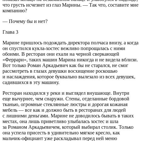
что грусть исчезнет из глаз Марины. — Так что, составите мне
компанию?
— Почему бы и нет?
Глава 3
Марине пришлось подождать директора полчаса внизу, а когда
он спустился кукла-хостес вежливо попрощалась с ними
обоими. В ресторан они ехали на черной сверкающей
«Феррари», таких машин Марина никогда и не видела вблизи.
Вот только Роман Аркадьевич как бы не старался, не смог
рассмотреть в глазах девушки восхищение роскошью
и наслаждения, которое буквально вылезало из всех девушек,
садившихся в эту машину.
Ресторан находился у реки и выглядел внушающе. Внутри
еще вычурнее, чем снаружи. Стены, отделанные бордовой
тканью, огромные стеклянные люстры и дорогая кожаная
мебель — все как и должно быть в ресторанах для людей
с лишними деньгами. Марине не доводилось бывать в таких
местах, она лишь приветливо улыбалась хостес и шла
за Романом Аркадьевичем, который выбирал столик. Только
она успела присесть в удивительно мягкое кресло, как
мальчик-официант уже раскладывал перед ней меню