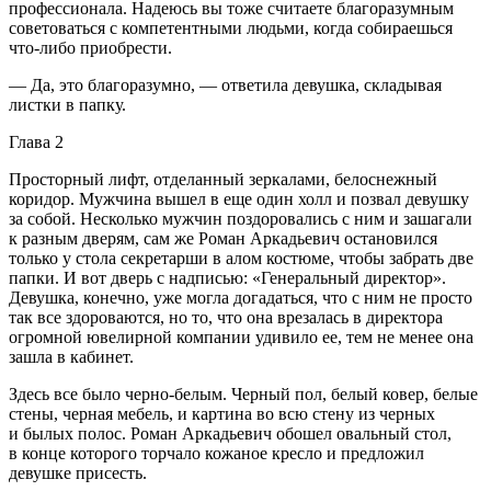
профессионала. Надеюсь вы тоже считаете благоразумным
советоваться с компетентными людьми, когда собираешься
что-либо приобрести.
— Да, это благоразумно, — ответила девушка, складывая
листки в папку.
Глава 2
Просторный лифт, отделанный зеркалами, белоснежный
коридор. Мужчина вышел в еще один холл и позвал девушку
за собой. Несколько мужчин поздоровались с ним и зашагали
к разным дверям, сам же Роман Аркадьевич остановился
только у стола секретарши в алом костюме, чтобы забрать две
папки. И вот дверь с надписью: «Генеральный директор».
Девушка, конечно, уже могла догадаться, что с ним не просто
так все здороваются, но то, что она врезалась в директора
огромной ювелирной компании удивило ее, тем не менее она
зашла в кабинет.
Здесь все было черно-белым. Черный пол, белый ковер, белые
стены, черная мебель, и картина во всю стену из черных
и былых полос. Роман Аркадьевич обошел овальный стол,
в конце которого торчало кожаное кресло и предложил
девушке присесть.