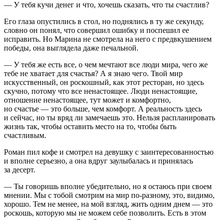
— У тебя кучи денег и что, хочешь сказать, что ты счастлив?
Его глаза опустились в стол, но поднялись в ту же секунду,
словно он понял, что совершил ошибку и поспешил ее
исправить. Но Марина не смотрела на него с предвкушением
победы, она выглядела даже печальной.
— У тебя же есть все, о чем мечтают все люди мира, чего же
тебе не хватает для счастья? А я знаю чего. Твой мир
искусственный, он роскошный, как этот ресторан, но здесь
скучно, потому что все ненастоящее. Люди ненастоящие,
отношение ненастоящее, тут может и комфортно,
но счастье — это больше, чем комфорт. А реальность здесь
и сейчас, но ты вряд ли замечаешь это. Нельзя распланировать
жизнь так, чтобы оставить место на то, чтобы быть
счастливым.
Роман пил кофе и смотрел на девушку с заинтересованностью
и вполне серьезно, а она вдруг заулыбалась и принялась
за десерт.
— Ты говоришь вполне убедительно, но я остаюсь при своем
мнении. Мы с тобой смотрим на мир по-разному, это, видимо,
хорошо. Тем не менее, на мой взгляд, жить одним днем — это
роскошь, которую мы не можем себе позволить. Есть в этом