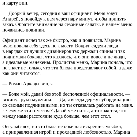
и карту вин.
— Добрый вечер, сегодня я ваш официант. Меня зовут
Андрей, я подойду к вам через пару минут, чтобы принять
заказ. Обратите внимание на сезонные салаты, в нашем меню
появились новинки.
Официант исчез так же быстро, как и появился. Марина
чувствовала себя здесь не к месту. Вокруг сидели люди
в нарядах от лучших дизайнеров так держали спины и так
поднимали бокалы, что казалось, что они вовсе и не люди,
а идеальные манекены. Пролистав меню, Марина поняла, что
не знает не только, что эти блюда представляют собой, а даже
как они читаются.
— Роман Аркадьевич, я…
— Боже мой, давай без этой бесполезной официальности, —
вскинул руки мужчина. — Да, я всегда держу субординацию
со своими подчиненными, но ты отказалась работать на меня,
к чему же эти отчества? Давай уже на ты, а то кажется, что
между нами расстояние куда больше, чем этот стол.
Он улыбался, но это была не обычная искренняя улыбка,
а приправленная игрой и прохладной любезностью. Марина