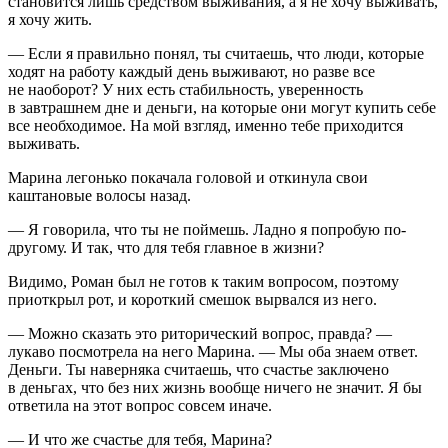
становится лишь средством выживания, а я не хочу выживать,
я хочу жить.
— Если я правильно понял, ты считаешь, что люди, которые
ходят на работу каждый день выживают, но разве все
не наоборот? У них есть стабильность, уверенность
в завтрашнем дне и деньги, на которые они могут купить себе
все необходимое. На мой взгляд, именно тебе приходится
выживать.
Марина легонько покачала головой и откинула свои
каштановые волосы назад.
— Я говорила, что ты не поймешь. Ладно я попробую по-
другому. И так, что для тебя главное в жизни?
Видимо, Роман был не готов к таким вопросом, поэтому
приоткрыл рот, и короткий смешок вырвался из него.
— Можно сказать это риторический вопрос, правда? —
лукаво посмотрела на него Марина. — Мы оба знаем ответ.
Деньги. Ты наверняка считаешь, что счастье заключено
в деньгах, что без них жизнь вообще ничего не значит. Я бы
ответила на этот вопрос совсем иначе.
— И что же счастье для тебя, Марина?