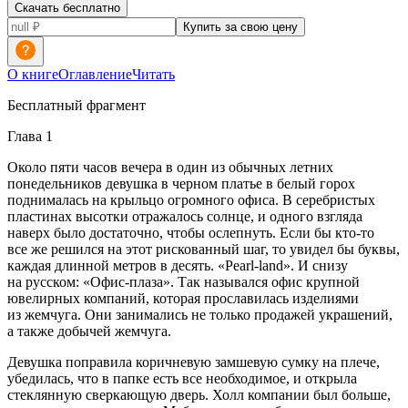
Скачать бесплатно
Купить за свою цену
О книге
Оглавление
Читать
Бесплатный фрагмент
Глава 1
Около пяти часов вечера в один из обычных
летн
их
понедельников девушка в черном платье в белый горох
поднималась на крыльцо огромного офиса. В серебристых
пластинах высотки отражалось солнце, и одного взгляда
наверх было достаточно, чтобы ослепнуть. Если бы кто-то
все же решился на этот рискованный шаг, то увидел бы буквы,
каждая длинной метров в десять. «Pearl-land». И снизу
на русском: «Офис-плаза». Так назывался офис крупной
ювелирных компаний, которая прославилась изделиями
из жемчуга. Они занимались не только продажей украшений,
а также добычей жемчуга.
Девушка поправила коричневую замшевую сумку на плече,
убедилась, что в папке есть все необходимое, и открыла
стеклянную сверкающую дверь. Холл компании был больше,