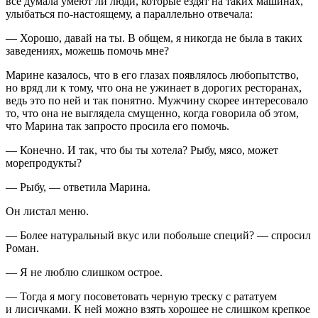
все думала умеют ли люди, которые ездят на таких машинах,
улыбаться по-настоящему, а параллельно отвечала:
— Хорошо, давай на ты. В общем, я никогда не была в таких
заведениях, можешь помочь мне?
Марине казалось, что в его глазах появлялось любопытство,
но вряд ли к тому, что она не ужинает в дорогих ресторанах,
ведь это по ней и так понятно. Мужчину скорее интересовало
то, что она не выглядела смущенно, когда говорила об этом,
что Марина так запросто просила его помочь.
— Конечно. И так, что бы ты хотела? Рыбу, мясо, может
морепродукты?
— Рыбу, — ответила Марина.
Он листал меню.
— Более натуральный вкус или побольше специй? — спросил
Роман.
— Я не люблю слишком острое.
— Тогда я могу посоветовать черную треску с рататуем
и лисичками. К ней можно взять хорошее не слишком крепкое