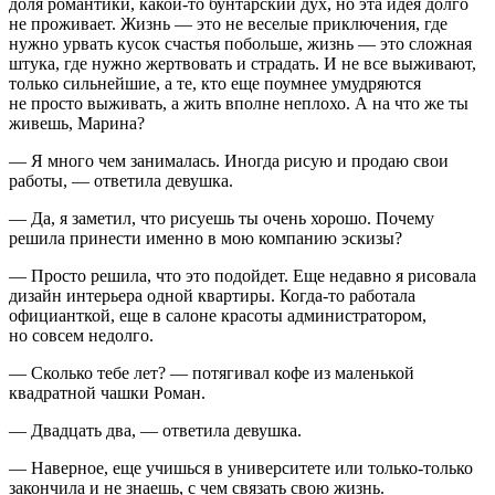
доля романтики, какой-то бунтарский дух, но эта идея долго
не проживает. Жизнь — это не веселые приключения, где
нужно урвать кусок счастья побольше, жизнь — это сложная
штука, где нужно жертвовать и страдать. И не все выживают,
только сильнейшие, а те, кто еще поумнее умудряются
не просто выживать, а жить вполне неплохо. А на что же ты
живешь, Марина?
— Я много чем занималась. Иногда рисую и продаю свои
работы, — ответила девушка.
— Да, я заметил, что рисуешь ты очень хорошо. Почему
решила принести именно в мою компанию эскизы?
— Просто решила, что это подойдет. Еще недавно я рисовала
дизайн интерьера одной квартиры. Когда-то работала
официанткой, еще в салоне красоты администратором,
но совсем недолго.
— Сколько тебе лет? — потягивал кофе из маленькой
квадратной чашки Роман.
— Двадцать два, — ответила девушка.
— Наверное, еще учишься в университете или только-только
закончила и не знаешь, с чем связать свою жизнь.