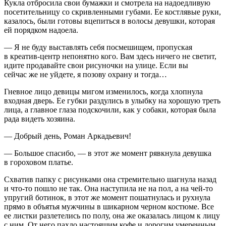
Кукла отбросила свои бумажки и смотрела на надоедливую
посетительницу со скривленными губами. Ее костлявые руки,
казалось, были готовы вцепиться в волосы девушки, которая
ей порядком надоела.
— Я не буду выставлять себя посмешищем, пропуская
в креатив-центр непонятно кого. Вам здесь ничего не светит,
идите продавайте свои рисуночки на улице. Если вы
сейчас же не уйдете, я позову охрану и тогда…
Гневное лицо девицы мигом изменилось, когда хлопнула
входная дверь. Ее губки раздулись в улыбку на хорошую треть
лица, а главное глаза подскочили, как у собаки, которая была
рада видеть хозяина.
— Добрый день, Роман Аркадьевич!
— Большое спасибо, — в этот же момент рявкнула девушка
в гороховом платье.
Схватив папку с рисунками она стремительно шагнула назад
и что-то пошло не так. Она наступила не на пол, а на чей-то
упругий ботинок, в этот же момент пошатнулась и рухнула
прямо в объятья мужчины в шикарном черном костюме. Все
ее листки разлетелись по полу, она же оказалась лицом к лицу
с ним. От него пахло настоящим кофе и дорогим умеренным