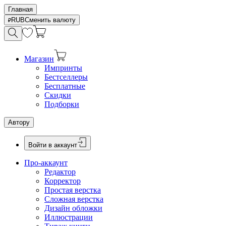
Главная
RUB
Сменить валюту
Магазин
Импринты
Бестселлеры
Бесплатные
Скидки
Подборки
Автору
Войти в аккаунт
Про-аккаунт
Редактор
Корректор
Простая верстка
Сложная верстка
Дизайн обложки
Иллюстрации