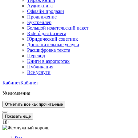
Тираж книги
Аудиокнига
Офлайн-продажи
Продвижение
Буктрейлер
Большой издательский пакет
Rideró для бизнеса
Юридический советник
Дополнительные услуги
Расшифровка текста
Перевод
Книги в аэропортах
Публикация
Все услуги
Кабинет
Кабинет
Уведомления
Отметить все как прочитанные
Показать ещё
18
+