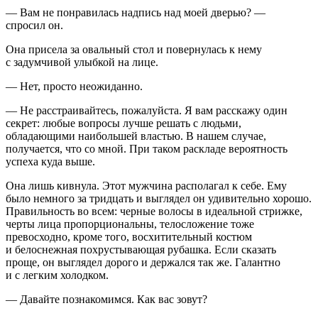
— Вам не понравилась надпись над моей дверью? —
спросил он.
Она присела за овальный стол и повернулась к нему
с задумчивой улыбкой на лице.
— Нет, просто неожиданно.
— Не расстраивайтесь, пожалуйста. Я вам расскажу один
секрет: любые вопросы лучше решать с людьми,
обладающими наибольшей властью. В нашем случае,
получается, что со мной. При таком раскладе вероятность
успеха куда выше.
Она лишь кивнула. Этот мужчина располагал к себе. Ему
было немного за тридцать и выглядел он удивительно хорошо.
Правильность во всем: черные волосы в идеальной стрижке,
черты лица пропорциональны, телосложение тоже
превосходно, кроме того, восхитительный костюм
и белоснежная похрустывающая рубашка. Если сказать
проще, он выглядел дорого и держался так же. Галантно
и с легким холодком.
— Давайте познакомимся. Как вас зовут?