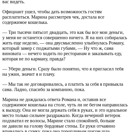
вас видеть.
Официант ушел, чтобы дать возможность гостям
расплатиться. Марина рассмотрев чек, достала все
содержимое кошелька.
— Три тысячи пятьсот двадцать, это как бы все мои деньги,
у меня не останется совершенно ничего. Я на них собиралась
жить еще неделю, — она двусмысленно улыбнулась Роману,
который замер с поджатыми губами, — Ну что ж, сама
вино
вата — нечего ходить по ресторанам и заказывать еду,
которая не по карману, правда?
— Убери деньги. Сразу было понятно, что я пригласил тебя
на ужин, значит я и плачу.
— Мы так не договаривались, а платить за себя я привыкла
сама. Ладно, спасибо за компанию, пока.
Марина не дождалась ответа Романа и, оставив все
содержимое кошелька на столе, чуть ли не бегом направилась
к выходу. Она не могла держать себя в руках, и это идеальное
место только сильнее раздражало. Когда вечерний ветерок
подхватил ее волосы, Марине стало спокойней, больше
не давили на голову бордовые стены. Ее руки отчаянно
впивались в сумку, пока она торопливым шагом шла