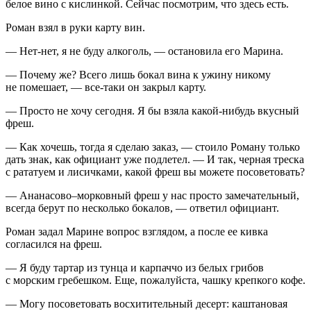
белое вино с кислинкой. Сейчас посмотрим, что здесь есть.
Роман взял в руки карту вин.
— Нет-нет, я не буду
алкогол
ь, — остановила его Марина.
— Почему же? Всего лишь бокал вина к ужину никому
не помешает, — все-таки он закрыл карту.
— Просто не хочу сегодня. Я бы взяла какой-нибудь вкусный
фреш.
— Как хочешь, тогда я сделаю заказ, — стоило Роману только
дать знак, как официант уже подлетел. — И так, черная треска
с рататуем и лисичками, какой фреш вы можете посоветовать?
— Ананасово–морковный фреш у нас просто замечательный,
всегда берут по несколько бокалов, — ответил официант.
Роман задал Марине вопрос взглядом, а после ее кивка
согласился на фреш.
— Я буду тартар из тунца и карпаччо из белых грибов
с морским гребешком. Еще, пожалуйста, чашку крепкого кофе.
— Могу посоветовать восхитительный десерт: каштановая