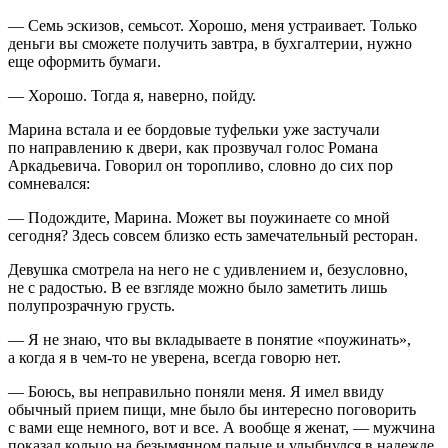
— Семь эскизов, семьсот. Хорошо, меня устраивает. Только
деньги вы сможете получить завтра, в бухгалтерии, нужно
еще оформить бумаги.
— Хорошо. Тогда я, наверно, пойду.
Марина встала и ее бордовые туфельки уже застучали
по направлению к двери, как прозвучал голос Романа
Аркадьевича. Говорил он торопливо, словно до сих пор
сомневался:
— Подождите, Марина. Может вы поужинаете со мной
сегодня? Здесь совсем близко есть замечательный ресторан.
Девушка смотрела на него не с удивлением и, безусловно,
не с радостью. В ее взгляде можно было заметить лишь
полупрозрачную грусть.
— Я не знаю, что вы вкладываете в понятие «поужинать»,
а когда я в чем-то не уверена, всегда говорю нет.
— Боюсь, вы неправильно поняли меня. Я имел ввиду
обычный прием пищи, мне было бы интересно поговорить
с вами еще немного, вот и все. А вообще я женат, — мужчина
показал кольцо на безымянном пальце и улыбнулся в надежде,