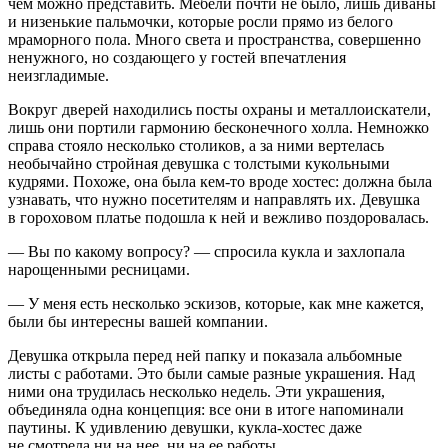
чем можно представить. Мебели почти не было, лишь диваны
и низенькие пальмочки, которые росли прямо из белого
мраморного пола. Много света и пространства, совершенно
ненужного, но создающего у гостей впечатления
неизгладимые.
Вокруг дверей находились посты охраны и металлоискатели,
лишь они портили гармонию бесконечного холла. Немножко
справа стояло несколько столиков, а за ними вертелась
необычайно стройная девушка с толстыми кукольными
кудрями. Похоже, она была кем-то вроде хостес: должна была
узнавать, что нужно посетителям и направлять их. Девушка
в гороховом платье подошла к ней и вежливо поздоровалась.
— Вы по какому вопросу? — спросила кукла и захлопала
нарощенными ресницами.
— У меня есть несколько эскизов, которые, как мне кажется,
были бы интересны вашей компании.
Девушка открыла перед ней папку и показала альбомные
листы с работами. Это были самые разные украшения. Над
ними она трудилась несколько недель. Эти украшения,
объединяла одна концепция: все они в итоге напоминали
паутины. К удивлению девушки, кукла-хостес даже
не смотрела ни на нее, ни на ее работы.