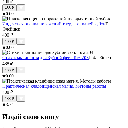
488
₽
488
₽
0.0
0
Индексная оценка поражений твердых тканей зубов
Г.
Флейшер
400
₽
400
₽
0.0
0
Стихи-заклинания для Зубной феи. Том 203
Г. Флейшер
488
₽
488
₽
0.0
0
Практическая кладбищенская магия. Методы работы
488
₽
488
₽
3.7
4
Издай свою книгу