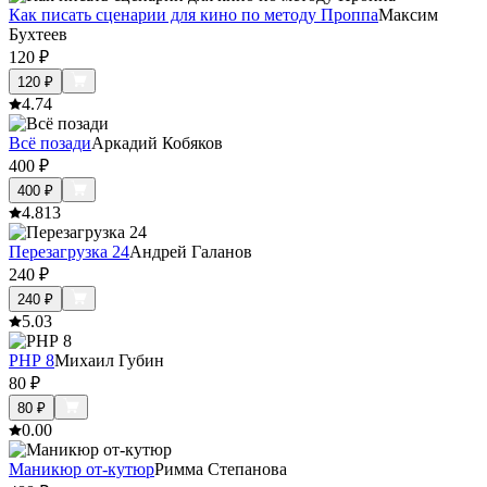
Как писать сценарии для кино по методу Проппа
Максим
Бухтеев
120
₽
120
₽
4.7
4
Всё позади
Аркадий Кобяков
400
₽
400
₽
4.8
13
Перезагрузка 24
Андрей Галанов
240
₽
240
₽
5.0
3
PHP 8
Михаил Губин
80
₽
80
₽
0.0
0
Маникюр от-кутюр
Римма Степанова