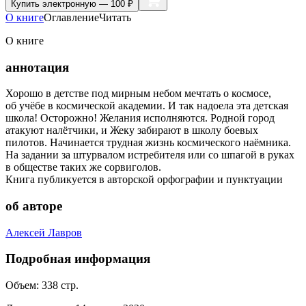
Купить
электронную — 100 ₽
О книге
Оглавление
Читать
О книге
аннотация
Хорошо в детстве под мирным небом мечтать о космосе,
об учёбе в космической академии. И так надоела эта детская
школа! Осторожно! Желания исполняются. Родной город
атакуют налётчики, и Жеку забирают в школу боевых
пилотов. Начинается трудная жизнь космического наёмника.
На задании за штурвалом истребителя или со шпагой в руках
в обществе таких же сорвиголов.
Книга публикуется в авторской орфографии и пунктуации
об авторе
Алексей Лавров
Подробная информация
Объем:
338
стр.