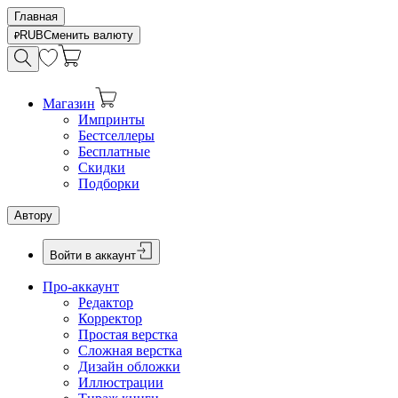
Главная
RUB
Сменить валюту
Магазин
Импринты
Бестселлеры
Бесплатные
Скидки
Подборки
Автору
Войти в аккаунт
Про-аккаунт
Редактор
Корректор
Простая верстка
Сложная верстка
Дизайн обложки
Иллюстрации