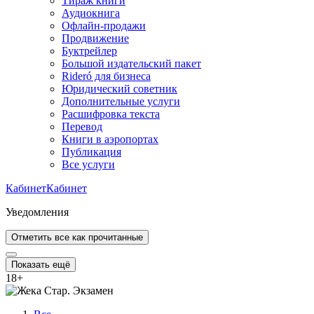
Тираж книги
Аудиокнига
Офлайн-продажи
Продвижение
Буктрейлер
Большой издательский пакет
Rideró для бизнеса
Юридический советник
Дополнительные услуги
Расшифровка текста
Перевод
Книги в аэропортах
Публикация
Все услуги
Кабинет
Кабинет
Уведомления
Отметить все как прочитанные
Показать ещё
18
+