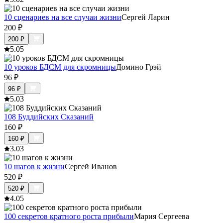
10 сценариев на все случаи жизни
Сергей Ларин
200
₽
200
₽
5.0
5
10 уроков БДСМ для скромницы
Домино Грэй
96
₽
96
₽
5.0
3
108 Буддийских Сказаний
160
₽
160
₽
3.0
3
10 шагов к жизни
Сергей Иванов
520
₽
520
₽
4.0
5
100 секретов кратного роста прибыли
Мария Сергеева