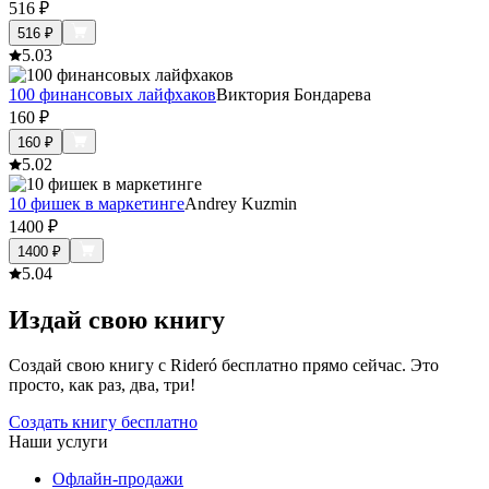
516
₽
516
₽
5.0
3
100 финансовых лайфхаков
Виктория Бондарева
160
₽
160
₽
5.0
2
10 фишек в маркетинге
Andrey Kuzmin
1400
₽
1400
₽
5.0
4
Издай свою книгу
Создай свою книгу с Rideró бесплатно прямо сейчас. Это
просто, как раз, два, три!
Создать книгу бесплатно
Наши услуги
Офлайн-продажи