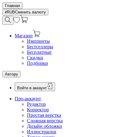
Главная
RUB
Сменить валюту
Магазин
Импринты
Бестселлеры
Бесплатные
Скидки
Подборки
Автору
Войти в аккаунт
Про-аккаунт
Редактор
Корректор
Простая верстка
Сложная верстка
Дизайн обложки
Иллюстрации