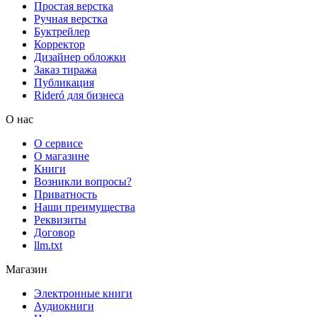
Простая верстка
Ручная верстка
Буктрейлер
Корректор
Дизайнер обложки
Заказ тиража
Публикация
Rideró для бизнеса
О нас
О сервисе
О магазине
Книги
Возникли вопросы?
Приватность
Наши преимущества
Реквизиты
Договор
llm.txt
Магазин
Электронные книги
Аудиокниги