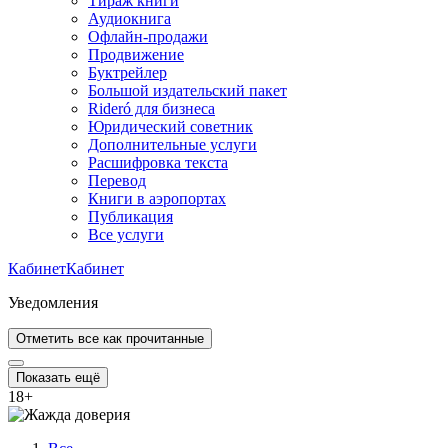
Тираж книги
Аудиокнига
Офлайн-продажи
Продвижение
Буктрейлер
Большой издательский пакет
Rideró для бизнеса
Юридический советник
Дополнительные услуги
Расшифровка текста
Перевод
Книги в аэропортах
Публикация
Все услуги
Кабинет
Кабинет
Уведомления
Отметить все как прочитанные
Показать ещё
18
+