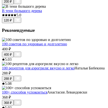
200
₽
В тени большого дерева
5.0
120
₽
Рекомендуемые
100 советов по здоровью и долголетию
400
₽
400
₽
5.0
3
100 рецептов для аэрогриля: вкусно и легко
Наталья Бибекина
288
₽
288
₽
5.0
8
100+ способов успокоиться
Анастасия Левандовски
368
₽
368
₽
5.0
2