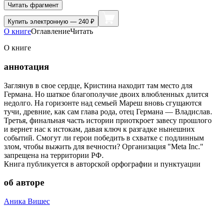
Читать фрагмент
Купить
электронную — 240 ₽
О книге
Оглавление
Читать
О книге
аннотация
Заглянув в свое сердце, Кристина находит там место для
Германа. Но шаткое благополучие двоих влюбленных длится
недолго. На горизонте над семьей Мареш вновь сгущаются
тучи, древние, как сам глава рода, отец Германа — Владислав.
Третья, финальная часть истории приоткроет завесу прошлого
и вернет нас к истокам, давая ключ к разгадке нынешних
событий. Смогут ли герои победить в схватке с подлинным
злом, чтобы выжить для вечности? Организация "Meta Inc."
запрещена на территории РФ.
Книга публикуется в авторской орфографии и пунктуации
об авторе
Аника Вишес