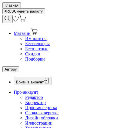
Главная
RUB
Сменить валюту
Магазин
Импринты
Бестселлеры
Бесплатные
Скидки
Подборки
Автору
Войти в аккаунт
Про-аккаунт
Редактор
Корректор
Простая верстка
Сложная верстка
Дизайн обложки
Иллюстрации