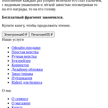
пополнение каждый раз упорно величало его Пал Палычем,
с видимым уважением и лёгкой завистью посматривая то
на его награды, то на его голову.
Бесплатный фрагмент закончился.
Купите книгу, чтобы продолжить чтение.
Электронная
0
₽
Печатная
435
₽
Наши услуги
Офлайн-продажи
Простая верстка
Ручная верстка
Буктрейлер
Корректор
Дизайнер обложки
Заказ тиража
Публикация
Rideró для бизнеса
О нас
О сервисе
О магазине
Книги