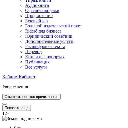
Тираж книги
Аудиокнига
Офлайн-продажи
Продвижение
Буктрейлер
Большой издательский пакет
Rideró для бизнеса
Юридический советник
Дополнительные услуги
Расшифровка текста
Перевод
Книги в аэропортах
Публикация
Все услуги
Кабинет
Кабинет
Уведомления
Отметить все как прочитанные
Показать ещё
12
+