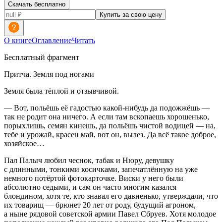
Скачать бесплатно
Купить за свою цену
О книге
Оглавление
Читать
Бесплатный фрагмент
Притча. Земля под ногами
Земля была тёплой и отзывчивой.
— Вот, польёшь её гадостью какой-нибудь да подожжёшь —
так не родит она ничего. А если там вскопаешь хорошенько,
порыхлишь, семян кинешь, да польёшь чистой водицей — на,
тебе и урожай, красен май, вот он, вылез. Да всё такое доброе,
хозяйское…
Пал Палыч любил чеснок, табак и Нюру, девушку
с длинными, тонкими косичками, запечатлённую на уже
немного потёртой фотокарточке.
Виски
у него были
абсолютно седыми, и сам он часто многим казался
блондином, хотя те, кто знавал его давненько, утверждали, что
их товарищ — брюнет 20 лет от роду, будущий агроном,
а ныне рядовой советской армии Павел Сбруев. Хотя молодое