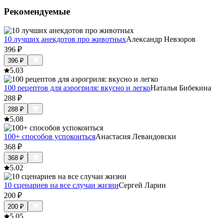
Рекомендуемые
10 лучших анекдотов про животных
Александр Невзоров
396
₽
396
₽
5.0
3
100 рецептов для аэрогриля: вкусно и легко
Наталья Бибекина
288
₽
288
₽
5.0
8
100+ способов успокоиться
Анастасия Левандовски
368
₽
368
₽
5.0
2
10 сценариев на все случаи жизни
Сергей Ларин
200
₽
200
₽
5.0
5