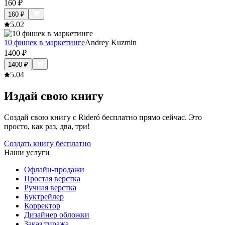
160
₽
160
₽
5.0
2
10 фишек в маркетинге
Andrey Kuzmin
1400
₽
1400
₽
5.0
4
Издай свою книгу
Создай свою книгу с Rideró бесплатно прямо сейчас. Это
просто, как раз, два, три!
Создать книгу бесплатно
Наши услуги
Офлайн-продажи
Простая верстка
Ручная верстка
Буктрейлер
Корректор
Дизайнер обложки
Заказ тиража