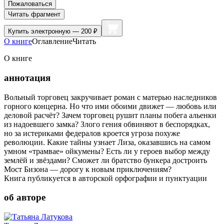
Пожаловаться
Читать фрагмент
Купить
электронную — 200 ₽
О книге
Оглавление
Читать
О книге
аннотация
Вольный торговец закручивает роман с матерью наследников
горного концерна. Но что ими обоими движет — любовь или
деловой расчёт? Зачем торговец рушит планы побега альенки
из надоевшего замка? Злого гения обвиняют в беспорядках,
но за истериками федералов кроется угроза похуже
революции. Какие тайны узнает Лиза, оказавшись на самом
умном «трамвае» ойкумены? Есть ли у героев выбор между
землёй и звёздами? Сможет ли братство бункера достроить
Мост Бизона — дорогу к новым приключениям?
Книга публикуется в авторской орфографии и пунктуации
об авторе