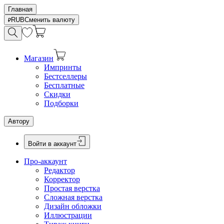
Главная
RUB
Сменить валюту
Магазин
Импринты
Бестселлеры
Бесплатные
Скидки
Подборки
Автору
Войти в аккаунт
Про-аккаунт
Редактор
Корректор
Простая верстка
Сложная верстка
Дизайн обложки
Иллюстрации