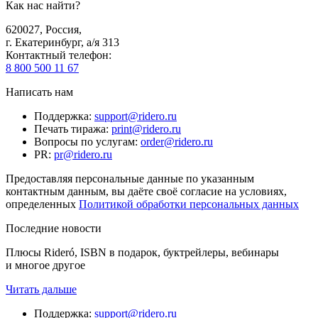
Как нас найти?
620027
,
Россия
,
г. Екатеринбург, а/я 313
Контактный телефон
:
8 800 500 11 67
Написать нам
Поддержка
:
support@ridero.ru
Печать тиража
:
print@ridero.ru
Вопросы по услугам
:
order@ridero.ru
PR
:
pr@ridero.ru
Предоставляя персональные данные по указанным
контактным данным, вы даёте своё согласие на условиях,
определенных
Политикой обработки персональных данных
Последние новости
Плюсы Rideró, ISBN в подарок, буктрейлеры, вебинары
и многое другое
Читать дальше
Поддержка
:
support@ridero.ru