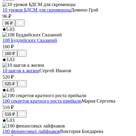
10 уроков БДСМ для скромницы
Домино Грэй
96
₽
96
₽
5.0
3
108 Буддийских Сказаний
160
₽
160
₽
3.0
3
10 шагов к жизни
Сергей Иванов
520
₽
520
₽
4.0
5
100 секретов кратного роста прибыли
Мария Сергеева
516
₽
516
₽
5.0
3
100 финансовых лайфхаков
Виктория Бондарева