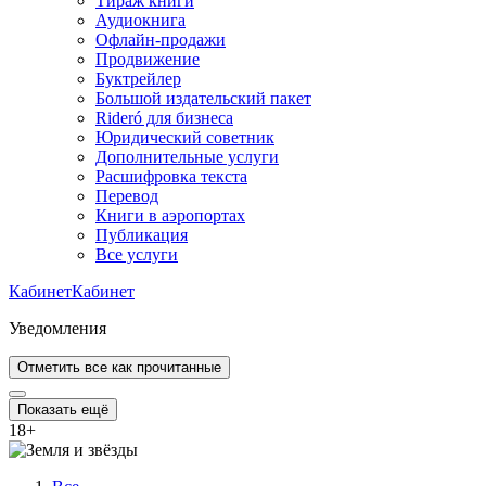
Тираж книги
Аудиокнига
Офлайн-продажи
Продвижение
Буктрейлер
Большой издательский пакет
Rideró для бизнеса
Юридический советник
Дополнительные услуги
Расшифровка текста
Перевод
Книги в аэропортах
Публикация
Все услуги
Кабинет
Кабинет
Уведомления
Отметить все как прочитанные
Показать ещё
18
+