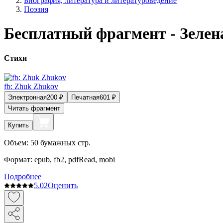
Биография, литература и литературоведение
Поэзия
Бесплатный фрагмент - Зелен
Стихи
fb: Zhuk Zhukov
Электронная
200
₽
Печатная
601
₽
Читать фрагмент
Купить
Объем:
50
бумажных стр.
Формат:
epub, fb2, pdfRead, mobi
Подробнее
5.0
2
Оценить