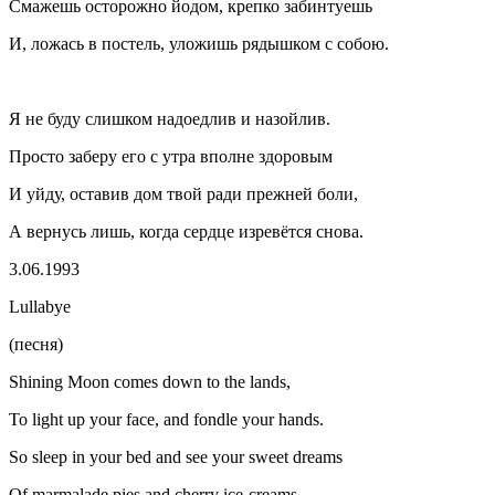
Смажешь осторожно йодом, крепко забинтуешь
И, ложась в постель, уложишь рядышком с собою.
Я не буду слишком надоедлив и назойлив.
Просто заберу его с утра вполне здоровым
И уйду, оставив дом твой ради прежней боли,
А вернусь лишь, когда сердце изревётся снова.
3.06.1993
Lullabye
(песня)
Shining Moon comes down to the lands,
To light up your face, and fondle your hands.
So sleep in your bed and see your sweet dreams
Of marmalade pies and cherry ice-creams.