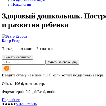
Общественные науки
Психология
Здоровый дошкольник. Постро
и развития ребенка
Баатр Егоров
Электронная
книга -
Бесплатно
Скачать бесплатно
Купить за свою цену
Введите сумму не менее null ₽, если хотите поддержать автора,
Объем:
196
бумажных стр.
Формат:
epub, fb2, pdfRead, mobi
Подробнее
5.0
2
Оценить