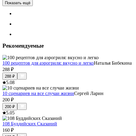
Показать ещё
Рекомендуемые
100 рецептов для аэрогриля: вкусно и легко
Наталья Бибекина
288
₽
288
₽
5.0
8
10 сценариев на все случаи жизни
Сергей Ларин
200
₽
200
₽
5.0
5
108 Буддийских Сказаний
160
₽