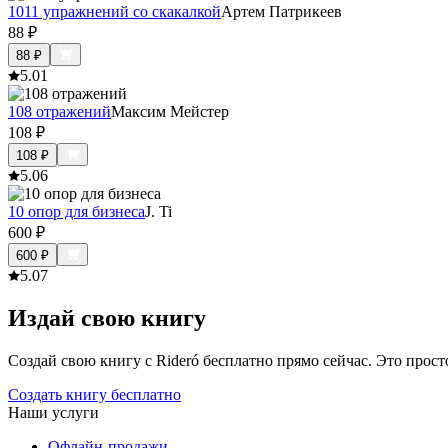
1011 упражнений со скакалкой
Артем Патрикеев
88
₽
88
₽
5.0
1
108 отражений
Максим Мейстер
108
₽
108
₽
5.0
6
10 опор для бизнеса
J. Ti
600
₽
600
₽
5.0
7
Издай свою книгу
Создай свою книгу с Rideró бесплатно прямо сейчас. Это просто,
Создать книгу бесплатно
Наши услуги
Офлайн-продажи