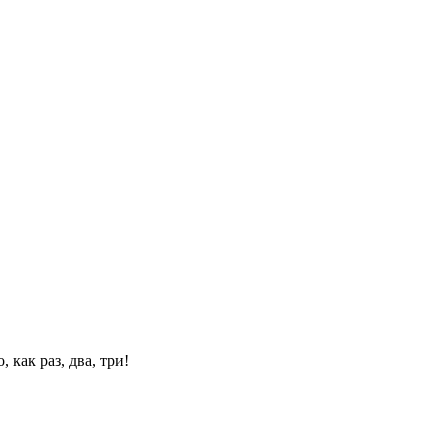
 как раз, два, три!