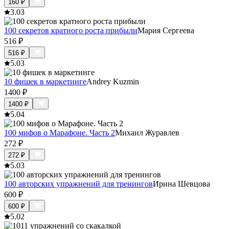
160
₽
3.0
3
100 секретов кратного роста прибыли
Мария Сергеева
516
₽
516
₽
5.0
3
10 фишек в маркетинге
Andrey Kuzmin
1400
₽
1400
₽
5.0
4
100 мифов о Марафоне. Часть 2
Михаил Журавлев
272
₽
272
₽
5.0
3
100 авторских упражнений для тренингов
Ирина Шевцова
600
₽
600
₽
5.0
2