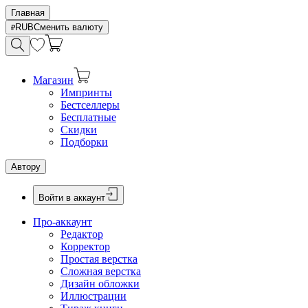
Главная
RUB
Сменить валюту
Магазин
Импринты
Бестселлеры
Бесплатные
Скидки
Подборки
Автору
Войти в аккаунт
Про-аккаунт
Редактор
Корректор
Простая верстка
Сложная верстка
Дизайн обложки
Иллюстрации