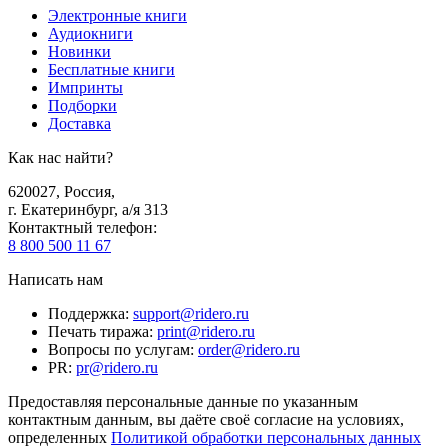
Электронные книги
Аудиокниги
Новинки
Бесплатные книги
Импринты
Подборки
Доставка
Как нас найти?
620027
,
Россия
,
г. Екатеринбург, а/я 313
Контактный телефон
:
8 800 500 11 67
Написать нам
Поддержка
:
support@ridero.ru
Печать тиража
:
print@ridero.ru
Вопросы по услугам
:
order@ridero.ru
PR
:
pr@ridero.ru
Предоставляя персональные данные по указанным
контактным данным, вы даёте своё согласие на условиях,
определенных
Политикой обработки персональных данных