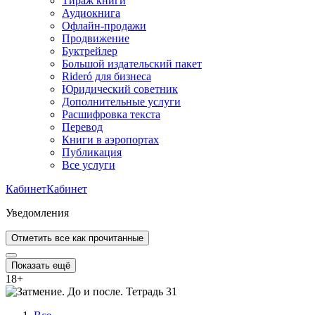
Тираж книги
Аудиокнига
Офлайн-продажи
Продвижение
Буктрейлер
Большой издательский пакет
Rideró для бизнеса
Юридический советник
Дополнительные услуги
Расшифровка текста
Перевод
Книги в аэропортах
Публикация
Все услуги
Кабинет
Кабинет
Уведомления
Отметить все как прочитанные
Показать ещё
18
+