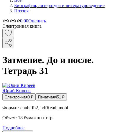
Все
Биография, литература и литературоведение
Поэзия
0.0
0
Оценить
Электронная книга
Затмение. До и после.
Тетрадь 31
Юрий Киреев
Электронная
0
₽
Печатная
451
₽
Формат:
epub, fb2, pdfRead, mobi
Объем:
18
бумажных стр.
Подробнее