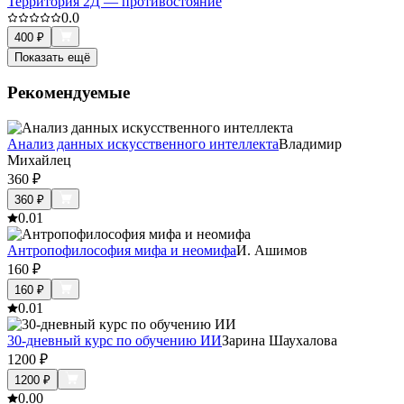
Территория 2Д — противостояние
0.0
400
₽
Показать ещё
Рекомендуемые
Анализ данных искусственного интеллекта
Владимир
Михайлец
360
₽
360
₽
0.0
1
Антропофилософия мифа и неомифа
И. Ашимов
160
₽
160
₽
0.0
1
30-дневный курс по обучению ИИ
Зарина Шаухалова
1200
₽
1200
₽
0.0
0