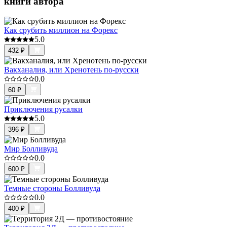
книги автора
Как срубить миллион на Форекс
5.0
432
₽
Вакханалия, или Хренотень по-русски
0.0
60
₽
Приключения русалки
5.0
396
₽
Мир Болливуда
0.0
600
₽
Темные стороны Болливуда
0.0
400
₽