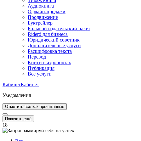
Тираж книги
Аудиокнига
Офлайн-продажи
Продвижение
Буктрейлер
Большой издательский пакет
Rideró для бизнеса
Юридический советник
Дополнительные услуги
Расшифровка текста
Перевод
Книги в аэропортах
Публикация
Все услуги
Кабинет
Кабинет
Уведомления
Отметить все как прочитанные
Показать ещё
18
+