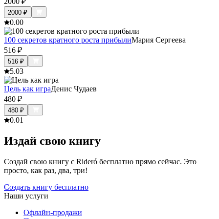
2000
₽
2000
₽
0.0
0
100 секретов кратного роста прибыли
Мария Сергеева
516
₽
516
₽
5.0
3
Цель как игра
Денис Чудаев
480
₽
480
₽
0.0
1
Издай свою книгу
Создай свою книгу с Rideró бесплатно прямо сейчас. Это
просто, как раз, два, три!
Создать книгу бесплатно
Наши услуги
Офлайн-продажи