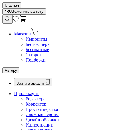
Главная
RUB
Сменить валюту
Магазин
Импринты
Бестселлеры
Бесплатные
Скидки
Подборки
Автору
Войти в аккаунт
Про-аккаунт
Редактор
Корректор
Простая верстка
Сложная верстка
Дизайн обложки
Иллюстрации