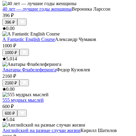
40 лет — лучшие годы женщины
Вероника Ларссон
396
₽
396
₽
0.0
0
A Fantastic English Course
Александр Чумаков
1000
₽
1000
₽
5.0
14
Аватары Флабелеферинга
Федор Кузовлев
2160
₽
2160
₽
0.0
0
555 мудрых мыслей
600
₽
600
₽
5.0
4
Английский на разные случаи жизни
Кирилл Шатилов