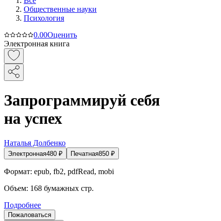
Все
Общественные науки
Психология
0.0
0
Оценить
Электронная книга
Запрограммируй себя
на успех
Наталья Долбенко
Электронная
480
₽
Печатная
850
₽
Формат:
epub, fb2, pdfRead, mobi
Объем:
168
бумажных стр.
Подробнее
Пожаловаться