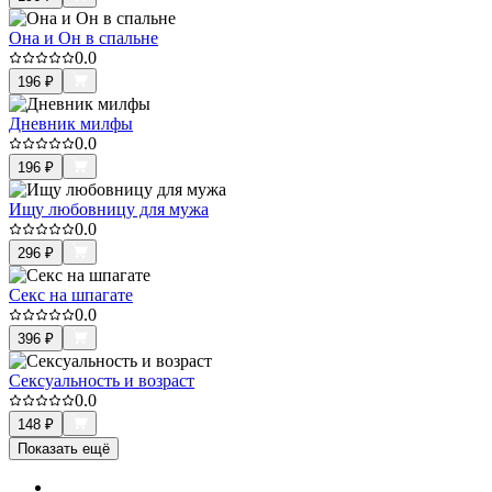
Она и Он в спальне
0.0
196
₽
Дневник милфы
0.0
196
₽
Ищу любовницу для мужа
0.0
296
₽
Секс на шпагате
0.0
396
₽
Сексуальность и возраст
0.0
148
₽
Показать ещё