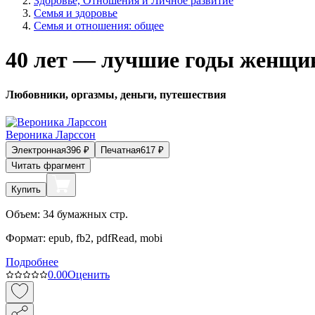
Здоровье, Отношения и Личное развитие
Семья и здоровье
Семья и отношения: общее
40 лет — лучшие годы женщ
Любовники, оргазмы, деньги, путешествия
Вероника Ларссон
Электронная
396
₽
Печатная
617
₽
Читать фрагмент
Купить
Объем:
34
бумажных стр.
Формат:
epub, fb2, pdfRead, mobi
Подробнее
0.0
0
Оценить