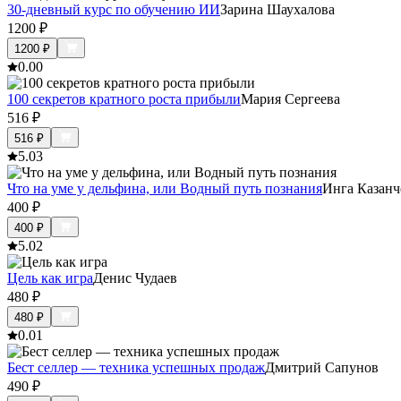
30-дневный курс по обучению ИИ
Зарина Шаухалова
1200
₽
1200
₽
0.0
0
100 секретов кратного роста прибыли
Мария Сергеева
516
₽
516
₽
5.0
3
Что на уме у дельфина, или Водный путь познания
Инга Казанч
400
₽
400
₽
5.0
2
Цель как игра
Денис Чудаев
480
₽
480
₽
0.0
1
Бест селлер — техника успешных продаж
Дмитрий Сапунов
490
₽