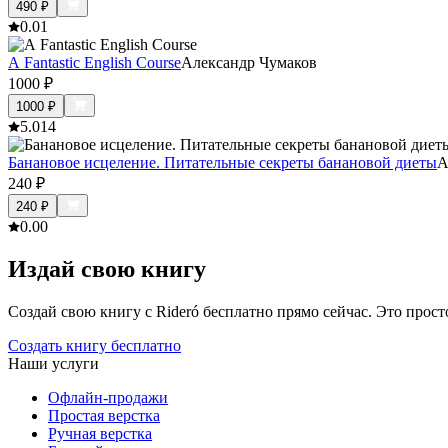
490
₽
0.0
1
A Fantastic English Course
Александр Чумаков
1000
₽
1000
₽
5.0
14
Банановое исцеление. Питательные секреты банановой диеты
А
240
₽
240
₽
0.0
0
Издай свою книгу
Создай свою книгу с Rideró бесплатно прямо сейчас. Это просто,
Создать книгу бесплатно
Наши услуги
Офлайн-продажи
Простая верстка
Ручная верстка