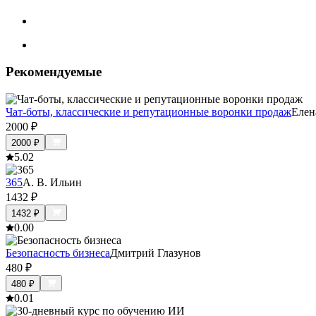
Рекомендуемые
Чат-боты, классические и репутационные воронки продаж
Елен
2000
₽
2000
₽
5.0
2
365
А. В. Ильин
1432
₽
1432
₽
0.0
0
Безопасность бизнеса
Дмитрий Глазунов
480
₽
480
₽
0.0
1