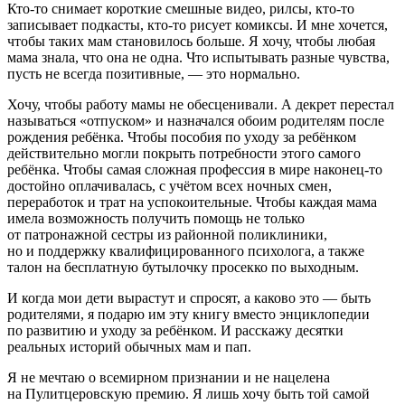
Кто-то снимает короткие смешные видео, рилсы, кто-то
записывает подкасты, кто-то рисует комиксы. И мне хочется,
чтобы таких мам становилось больше. Я хочу, чтобы любая
мама знала, что она не одна. Что испытывать разные чувства,
пусть не всегда позитивные, — это нормально.
Хочу, чтобы работу мамы не обесценивали. А декрет перестал
называться «отпуском» и назначался обоим родителям после
рождения ребёнка. Чтобы пособия по уходу за ребёнком
действительно могли покрыть потребности этого самого
ребёнка. Чтобы самая сложная профессия в мире наконец-то
достойно оплачивалась, с учётом всех ночных смен,
переработок и трат на успокоительные. Чтобы каждая мама
имела возможность получить помощь не только
от патронажной сестры из районной поликлиники,
но и поддержку квалифицированного психолога, а также
талон на бесплатную бутылочку просекко по выходным.
И когда мои дети вырастут и спросят, а каково это — быть
родителями, я подарю им эту книгу вместо энциклопедии
по развитию и уходу за ребёнком. И расскажу десятки
реальных историй обычных мам и пап.
Я не мечтаю о всемирном признании и не нацелена
на Пулитцеровскую премию. Я лишь хочу быть той самой