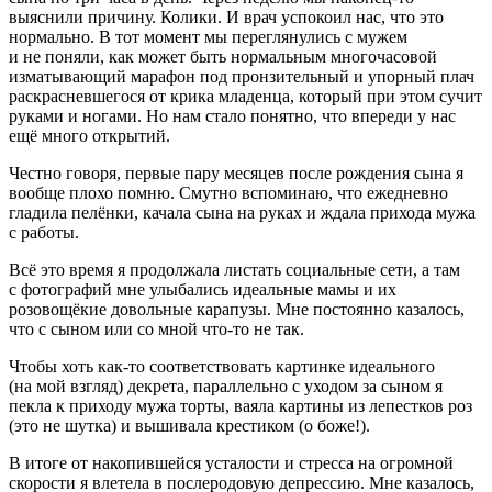
выяснили причину. Колики. И врач успокоил нас, что это
нормально. В тот момент мы переглянулись с мужем
и не поняли, как может быть нормальным многочасовой
изматывающий марафон под пронзительный и упорный плач
раскрасневшегося от крика младенца, который при этом сучит
руками и ногами. Но нам стало понятно, что впереди у нас
ещё много открытий.
Честно говоря, первые пару месяцев после рождения сына я
вообще плохо помню. Смутно вспоминаю, что ежедневно
гладила пелёнки, качала сына на руках и ждала прихода мужа
с работы.
Всё это время я продолжала листать социальные сети, а там
с фотографий мне улыбались идеальные мамы и их
розовощёкие довольные карапузы. Мне постоянно казалось,
что с сыном или со мной что-то не так.
Чтобы хоть как-то соответствовать картинке идеального
(на мой взгляд) декрета, параллельно с уходом за сыном я
пекла к приходу мужа торты, ваяла картины из лепестков роз
(это не шутка) и вышивала крестиком (о боже!).
В итоге от накопившейся усталости и стресса на огромной
скорости я влетела в послеродовую депрессию. Мне казалось,