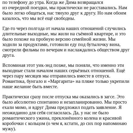
по телефону до утра. Когда же Дима возвращался
из очередной поездки, мы практически не расставались. Нам
было легко общаться, нас тянуло друг к другу. Но нам обоим
казалось, что мы всё ещё свободны.
Где-то через полгода от начала наших отношений случились
длительные выходные, мы жили на съёмной квартире, и это
было похоже на пробную версию семейной жизни. Мы
ходили за продуктами, готовили еду под бутылочку вина,
смотрели фильмы по вечерам и наслаждались обществом друг
друга.
Вспоминая этот уик-энд позже, мы поняли, что именно эти
выходные стали началом наших серьёзных отношений. Ещё
через пару месяцев мы отправились вместе в отпуск.
Романтика, бунгало и «Маргарита» на пляже только укрепили
наше желание быть вместе.
Практически сразу после отпуска мы оказались в загсе. Это
было абсолютно спонтанно и незапланированно. Мы просто
ехали мимо, и вдруг Дима предложил подать заявление. Я
неожиданно для себя согласилась. Да, у нас не было
романтического ужина, преклонённого колена и красивой
коробочки с кольцом (о чем я, кстати, до сих пор напоминаю
мужу).