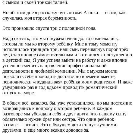
с сыном и своей тонкой талией.
Но об этом дне я расскажу чуть позже. А пока — о том, как
случилась моя вторая беременность.
Это произошло спустя три с поло
вино
й года.
Надо сказать, что мы с мужем очень долго сомневались,
готовы ли мы ко второму ребёнку. Мне к тому моменту
исполнилось тридцать три, наш сын, перешагнув порог трёх
лет, стал вполне самостоятельным и готовился к поступлению
в детский сад. Я уже успела выйти на работу и даже вполне
успешно сменить направление профессиональной
деятельности в любимой компании. Мы с мужем могли
позволить себе проводить достаточно времени вместе,
периодически «подкидывая» ребёнка моим родителям. И даже
умудрялись раз в год вдвоём проводить романтический
отпуск на море.
В общем всё, казалось бы, уже устаканилось, но мы постоянно
возвращались к вопросу о втором ребёнке. В каждом
разговоре мы убеждали себя и друг друга, что нашему сыну
обязательно нужен брат или сестра. Что один ребёнок
в семье — эгоист. Что в будущем дети станут лучшими
друзьями, и ещё много всяких доводов за.