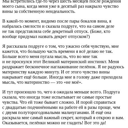
Мы встретились где-то через шесть месяцев после рождения
моего сына, когда меня уже в десятый раз накрыло чувство
вины за собственную неидеальность.
В какой-то момент, видимо после пары бокалов вина, я
набралась смелости и сказала подруге, что на самом деле
не так представляла себе декретный отпуск. (Боже, кто
вообще придумал назвать декрет отпуском?)
Я рассказала подруге о том, что ужасно себя чувствую, мне
кажется, что большую часть времени я всё делаю не так.
Больше всего меня пугала мысль, что во мне так
и не проснулся этот Великий материнский инстинкт. Меня
раздражает бесконечное наглаживание пелёнок. Я не радуюсь
материнству каждую минуту. И от этого чувство вины
накрывает ещё больше. Иногда мне в голову даже приходила
мысль, что материнство — это «не моё».
И тут произошло то, чего я ожидала меньше всего. Подруга
сказала, что иногда тоже испытывает не самые простые
чувства. Что ей тоже бывает сложно. И порой справиться
с двадцатью подчинёнными на работе ей в разы проще, чем
с двумя полуторогодовалыми мальчуганами. И ещё она
раскрыла мне самый важный секрет, который я открою и вам.
Оказывается, пелёнки можно не гладить! Вот это да!