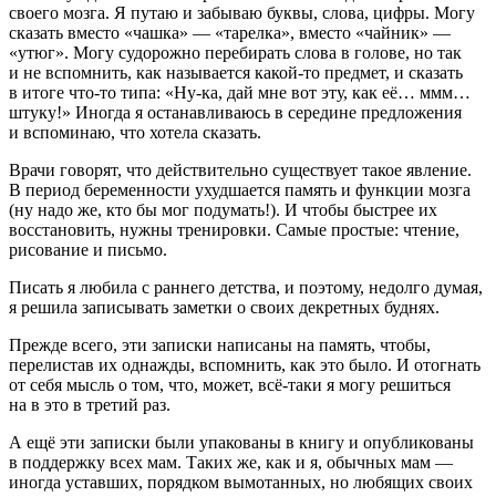
своего мозга. Я путаю и забываю буквы, слова, цифры. Могу
сказать вместо «чашка» — «тарелка», вместо «чайник» —
«утюг». Могу судорожно перебирать слова в голове, но так
и не вспомнить, как называется какой-то предмет, и сказать
в итоге что-то типа: «Ну-ка, дай мне вот эту, как её… ммм…
штуку!» Иногда я останавливаюсь в середине предложения
и вспоминаю, что хотела сказать.
Врачи говорят, что действительно существует такое явление.
В период беременности ухудшается память и функции мозга
(ну надо же, кто бы мог подумать!). И чтобы быстрее их
восстановить, нужны тренировки. Самые простые: чтение,
рисование и письмо.
Писать я любила с раннего детства, и поэтому, недолго думая,
я решила записывать заметки о своих декретных буднях.
Прежде всего, эти записки написаны на память, чтобы,
перелистав их однажды, вспомнить, как это было. И отогнать
от себя мысль о том, что, может, всё-таки я могу решиться
на в это в третий раз.
А ещё эти записки были упакованы в книгу и опубликованы
в поддержку всех мам. Таких же, как и я, обычных мам —
иногда уставших, порядком вымотанных, но любящих своих