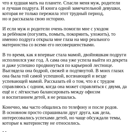
что я худшая мать на планете. Спасли меня муж, родители
и лучшая подруга. И книга одной замечательной девушки,
которая не только пережила этот трудный период,
но и рассказала свою историю.
И если муж и родители очень помогли мне с уходом
за ребёнком (погулять, помыть, покормить, уложить), то
именно подруга открыла мне глаза на мир реального
материнства со всеми его несовершенствами.
В то время, как я впервые стала мамой, д
войн
яшкам подруги
исполнился уже год. А сама она уже успела выйти из декрета
и даже успешно продвинуться по карьерной лестнице.
Выглядела она бодрой, свежей и подтянутой. В моих глазах
она была той самой успешной, всезнающей и везде
успевающей мамой. Рассказать ей о том, что я с трудом
справляюсь с одним, когда она может справляться с двумя, да
ещё и с лёгкостью балансировать между офисом
и воспитанием детей, я не решалась.
Конечно, мы часто общались по телефону и после родов.
В основном просто спрашивали друг друга, как дела,
интересовались успехами детей, но чаще обсуждали темы,
которые к материнству не относились.