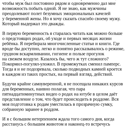
чтобы муж был постоянно рядом и одновременно дал мне
возможность побыть одной. Я не знаю, как мужчины
преодолевают полет безумных эмоциональных качелей
у беременной жены. Но я хочу сказать спасибо своему мужу.
Который выдержал это дважды.
В первую беременность я старалась читать как можно больше
о предстоящих родах, об уходе и первых месяцах жизни
ребёнка. Я перебирала многочисленные статьи и книги. Где
вроде бы доступно, легко и понятно рассказывалось о режиме,
грудном вскармливании, гигиене и пользе прогулок
на свежем воздухе. Казалось бы, чего ж тут сложного?
Покормил-погулял-уложил. В промежутках сменил памперс.
Тогда я и не подозревала, сколько подводных камней кроется
в каждом из таких простых, на первый взгляд, действий.
Будучи крайне самоуверенной, я не посещала никаких курсов
для беременных, наивно полагая, что пара
пят
надцат
иминутных видео о родах на ютубе в целом даёт
представление о том, что будет происходить в роддоме. Вся
моя подготовка к родам уместилась в прозрачную сумку,
собранную заранее в роддом.
И я с большим нетерпением ждала того самого дня, когда
расстанусь с большим животом и наконец-то встречусь