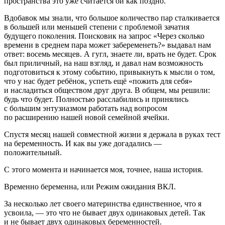
пространства это уже считается ой как поздно.
Вдобавок мы знали, что большое количество пар сталкивается
в большей или меньшей степени с проблемой зачатия
будущего поколения. Поисковик на запрос «Через сколько
времени в среднем пара может забеременеть?» выдавал нам
ответ: восемь месяцев. А гугл, знаете ли, врать не будет. Срок
был приличный, на наш взгляд, и давал нам возможность
подготовиться к этому событию, привыкнуть к мысли о том,
что у нас будет ребёнок, успеть ещё «пожить для себя»
и насладиться обществом друг друга. В общем, мы решили:
будь что будет. Полностью расслабились и принялись
с большим энтузиазмом работать над вопросом
по расширению нашей новой семейной ячейки.
Спустя месяц нашей совместной жизни я держала в руках тест
на беременность. И как вы уже догадались —
положительный.
С этого момента и начинается моя, точнее, наша история.
Временно беременна, или Режим ожидания ВКЛ.
За несколько лет своего материнства единственное, что я
усвоила, — это что не бывает двух одинаковых детей. Так
и не бывает двух одинаковых беременностей.