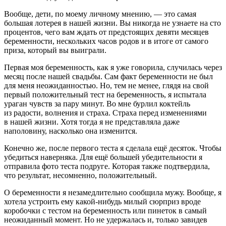
Вообще, дети, по моему личному мнению, — это самая
большая лотерея в нашей жизни. Вы никогда не узнаете на сто
процентов, чего вам ждать от предстоящих девяти месяцев
беременности, нескольких часов родов и в итоге от самого
приза, который вы выиграли.
Первая моя беременность, как я уже говорила, случилась через
месяц после нашей свадьбы. Сам факт беременности не был
для меня неожиданностью. Но, тем не менее, глядя на свой
первый положительный тест на беременность, я испытала
ураган чувств за пару минут. Во мне бурлил коктейль
из радости, волнения и страха. Страха перед изменениями
в нашей жизни. Хотя тогда я не представляла даже
наполовину, насколько она изменится.
Конечно же, после первого теста я сделала ещё десяток. Чтобы
убедиться наверняка. Для ещё большей убедительности я
отправила фото теста подруге. Которая также подтвердила,
что результат, несомненно, положительный.
О беременности я незамедлительно сообщила мужу. Вообще, я
хотела устроить ему какой-нибудь милый сюрприз вроде
коробочки с тестом на беременность или пинеток в самый
неожиданный момент. Но не удержалась и, только завидев