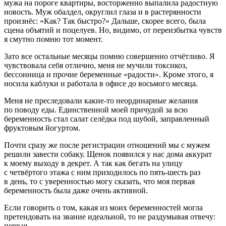
мужа на пороге квартиры, восторженно выпалила радостную
новость. Муж обалдел, округлил глаза и в растерянности
произнёс: «Как? Так быстро?» Дальше, скорее всего, была
сцена объятий и поцелуев. Но, видимо, от переизбытка чувств
я смутно помню тот момент.
Зато все остальные месяцы помню совершенно отчётливо. Я
чувствовала себя отлично, меня не мучили токсикоз,
бессонница и прочие беременные «радости». Кроме этого, я
носила каблуки и работала в офисе до восьмого месяца.
Меня не преследовали какие-то неординарные желания
по поводу еды. Единственной моей причудой за всю
беременность стал салат селёдка под шубой, заправленный
фруктовым йогуртом.
Почти сразу же после регистрации отношений мы с мужем
решили завести собаку. Щенок появился у нас дома аккурат
к моему выходу в декрет. А так как бегать на улицу
с четвёртого этажа с ним приходилось по пять-шесть раз
в день, то с уверенностью могу сказать, что моя первая
беременность была даже очень активной.
Если говорить о том, какая из моих беременностей могла
претендовать на звание идеальной, то не раздумывая отвечу:
первая.