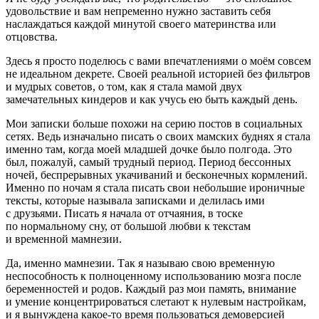
удовольствие и вам непременно нужно заставить себя
наслаждаться каждой минутой своего материнства или
отцовства.
Здесь я просто поделюсь с вами впечатлениями о моём совсем
не идеальном декрете. Своей реальной историей без фильтров
и мудрых советов, о том, как я стала мамой двух
замечательных киндеров и как учусь ею быть каждый день.
Мои записки больше похожи на серию постов в социальных
сетях. Ведь изначально писать о своих мамских буднях я стала
именно там, когда моей младшей дочке было полгода. Это
был, пожалуй, самый трудный период. Период бессонных
ночей, беспрерывных укачиваний и бесконечных кормлений.
Именно по ночам я стала писать свои небольшие ироничные
тексты, которые называла записками и делилась ими
с друзьями. Писать я начала от отчаяния, в тоске
по нормальному сну, от большой любви к текстам
и временной мамнезии.
Да, именно мамнезии. Так я называю свою временную
неспособность к полноценному использованию мозга после
беременностей и родов. Каждый раз мои память, внимание
и умение концентрироваться слетают к нулевым настройкам,
и я вынуждена какое-то время пользоваться демоверсией