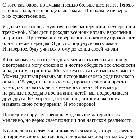
С того разговора по душам прошло больше шести лет. Теперь
я точно знаю, что я неидеальная мама. И я больше не верю
в их существование.
Я до сих пор иногда чувствую себя растерянной, неуверенной,
тревожной. Мои дети проходят всё новые этапы взросления
и кризисы. При этом они совершенно по-разному проживают
одни и те же периоды. Я до сих пор учусь быть мамой.
И наверное, буду учиться этому до конца своей жизни.
К большому счастью, сегодня у меня есть несколько подруг,
с которыми я могу спокойно и честно обсудить все сложности
и радости материнства. Мы можем плакать и смеяться вместе.
Можем делиться реальными историями своего родительского
опыта. Обсуждать наши чувства, просить совета и просто
в сердцах послать к чёрту неудачный день. И несмотря
на разные подходы в воспитании детей, мы поддерживаем
друг друга. Без упрёков, осуждений, нотации, желания
навязать свою точку зрения. И это здорово!
Последние пару лет тренд на «идеальное материнство»
медленно, но верно сдаёт позиции под натиском реальности.
В социальных сетях стали появляться мамы, которые делятся
историями своих настоящих, неидеальных декретных будней.