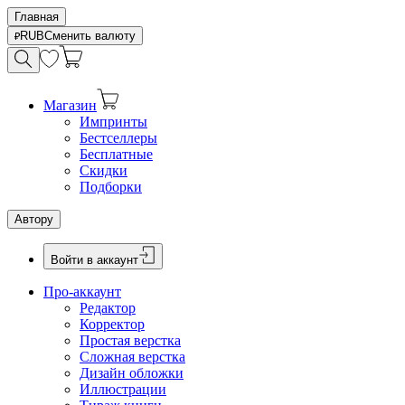
Главная
RUB
Сменить валюту
Магазин
Импринты
Бестселлеры
Бесплатные
Скидки
Подборки
Автору
Войти в аккаунт
Про-аккаунт
Редактор
Корректор
Простая верстка
Сложная верстка
Дизайн обложки
Иллюстрации