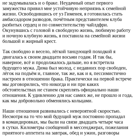
не задумывалась и о браке. Неудачный опыт первого
замужества привил мне устойчивую неприязнь к семейной
жизни. Освободившись от уз Гименея, я готовилась стать
амбассадором разводов, почётным представителем клуба
разбитых сердец и по совместительству чайлдфри.
Окунувшись с головой в свободную жизнь, любимую работу
и ночную клубную жизнь, я поставила на семейной жизни
большой и жирный крест.
Так свободно и весело, лёгкой танцующей походкой я
двигалась к своим двадцати восьми годам. И так бы,
наверное, всё и продолжалось дальше, но я встретила
будущего мужа. Дима был молод, с недавних пор свободен,
лёгок на подъём и, главное, так же, как и я, пессимистично
настроен в отношении брака. Практически на первой встрече
мы договорились, что никогда и ни при каких
обстоятельствах не станем скреплять официально наши
отношения. К удивлению для нас самих же, не прошло и года,
как мы добровольно обменялись кольцами.
Наши отношения развивались с невероятной скоростью.
Несмотря на то что мой будущий муж постоянно пропадал
в командировках, мы были на связи двадцать четыре часа
в сутки. Километры сообщений в мессенджерах, пожелания
приятного аппетита на завтрак, обед и ужин, разговоры