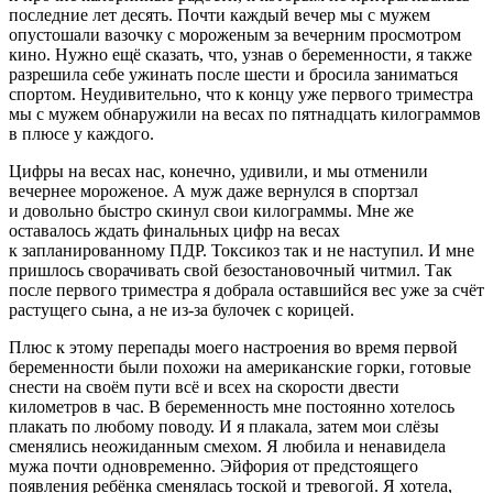
последние лет десять. Почти каждый вечер мы с мужем
опустошали вазочку с мороженым за вечерним просмотром
кино. Нужно ещё сказать, что, узнав о беременности, я также
разрешила себе ужинать после шести и бросила заниматься
спортом. Неудивительно, что к концу уже первого триместра
мы с мужем обнаружили на весах по пят
надцат
ь килограммов
в плюсе у каждого.
Цифры на весах нас, конечно, удивили, и мы отменили
вечернее мороженое. А муж даже вернулся в спортзал
и довольно быстро скинул свои килограммы. Мне же
оставалось ждать финальных цифр на весах
к запланированному ПДР. Токсикоз так и не наступил. И мне
пришлось сворачивать свой безостановочный читмил. Так
после первого триместра я добрала оставшийся вес уже за счёт
растущего сына, а не из-за булочек с корицей.
Плюс к этому перепады моего настроения во время первой
беременности были похожи на
америк
анские горки, готовые
снести на своём пути всё и всех на скорости двести
километров в час. В беременность мне постоянно хотелось
плакать по любому поводу. И я плакала, затем мои слёзы
сменялись неожиданным смехом. Я любила и ненавидела
мужа почти одновременно. Эйфория от предстоящего
появления ребёнка сменялась тоской и тревогой. Я хотела,