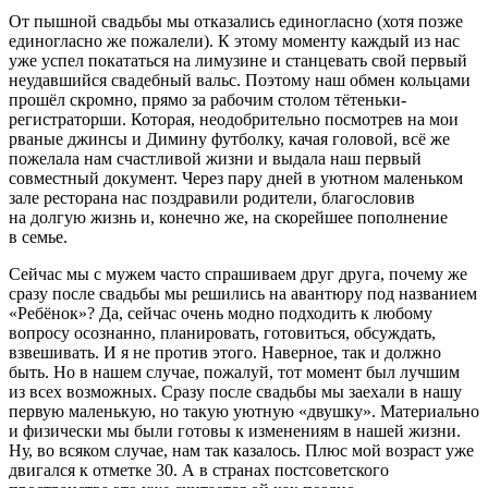
От пышной свадьбы мы отказались единогласно (хотя позже
единогласно же пожалели). К этому моменту каждый из нас
уже успел покататься на лимузине и станцевать свой первый
неудавшийся свадебный вальс. Поэтому наш обмен кольцами
прошёл скромно, прямо за рабочим столом тётеньки-
регистраторши. Которая, неодобрительно посмотрев на мои
рваные джинсы и Димину футболку, качая головой, всё же
пожелала нам счастливой жизни и выдала наш первый
совместный документ. Через пару дней в уютном маленьком
зале ресторана нас поздравили родители, благословив
на долгую жизнь и, конечно же, на скорейшее пополнение
в семье.
Сейчас мы с мужем часто спрашиваем друг друга, почему же
сразу после свадьбы мы решились на авантюру под названием
«Ребёнок»? Да, сейчас очень модно подходить к любому
вопросу осознанно, планировать, готовиться, обсуждать,
взвешивать. И я не против этого. Наверное, так и должно
быть. Но в нашем случае, пожалуй, тот момент был лучшим
из всех возможных. Сразу после свадьбы мы заехали в нашу
первую маленькую, но такую уютную «двушку». Материально
и физически мы были готовы к изменениям в нашей жизни.
Ну, во всяком случае, нам так казалось. Плюс мой возраст уже
двигался к отметке 30. А в странах постсоветского