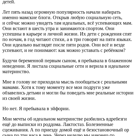
детей.
Лет пять назад огромную популярность начали набирать
именно мамские блоги. Открыв любую социальную сеть,
и сейчас можно увидеть там идеальных, всё успевающих мам.
Они встают в шесть утра и занимаются спортом. Они
успешны в карьере и личной жизни. Их дети с рождения спят
по ночам, в год читают стихи, а в три говорят на пяти языках.
Они идеально выглядят после пяти родов. Они всё и везде
успевают, и не понимают: как можно уставать с ребёнком?
Будучи беременной первым сыном, я пребывала в блаженном
неведении. Я листала социальные сети и верила в идеальное
материнство.
Мне в голову не приходила мысль пообщаться с реальными
мамами. Хотя к тому моменту все мои подруги уже
обзавелись детьми и могли бы поведать мне реальные истории
из своей жизни.
Но нет. Я пребывала в эйфории.
Мои мечты об идеальном материнстве разбились вдребезги
ещё до выписки из роддома. Лактостаз. Болезненные
сцеживания. А по приезду домой ещё и безостановочный ор
сына по три часа в день. Через неделю мы наконец-то