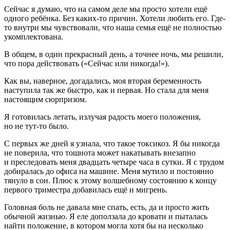
Сейчас я думаю, что на самом деле мы просто хотели ещё
одного ребёнка. Без каких-то причин. Хотели любить его. Где-
то внутри мы чувствовали, что наша семья ещё не полностью
укомплектована.
В общем, в один прекрасный день, а точнее ночь, мы решили,
что пора действовать («Сейчас или никогда!»).
Как вы, наверное, догадались, моя вторая беременность
наступила так же быстро, как и первая. Но стала для меня
настоящим сюрпризом.
Я готовилась летать, излучая радость моего положения,
но не тут-то было.
С первых же дней я узнала, что такое токсикоз. Я бы никогда
не поверила, что тошнота может накатывать внезапно
и преследовать меня двадцать четыре часа в сутки. Я с трудом
добиралась до офиса на машине. Меня мутило и постоянно
тянуло в сон. Плюс к этому волшебному состоянию к концу
первого триместра добавилась ещё и мигрень.
Головная боль не давала мне спать, есть, да и просто жить
обычной жизнью. Я еле доползала до кровати и пыталась
найти положение, в котором могла хотя бы на несколько