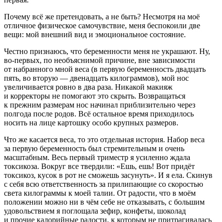
Почему всё же претендовать, а не быть? Несмотря на моё
отличное физическое самочувствие, меня беспокоили две
вещи: мой внешний вид и эмоциональное состояние.
Честно признаюсь, что беременности меня не украшают. Ну,
во-первых, по необъяснимой причине, вне зависимости
от набранного мной веса (в первую беременность двадцать
пять, во вторую — две
надцат
ь килограммов), мой нос
увеличивается ровно в два раза. Никакой макияж
и корректоры не помогают это скрыть. Возвращаться
к прежним размерам нос начинал приблизительно через
полгода после родов. Всё остальное время приходилось
носить на лице картошку особо крупных размеров.
Что же касается веса, то это отдельная история. Набор веса
за первую беременность был стремительным и очень
масштабным. Весь первый триместр я усиленно ждала
токсикоза. Вокруг все твердили: «Ешь, ешь! Вот придёт
токсикоз, кусок в рот не сможешь засунуть». И я ела. Скинув
с себя всю ответственность за прилипающие со скоростью
света килограммы к моей талии. От радости, что в моём
положении можно ни в чём себе не отказывать, с большим
удовольствием я поглощала зефир, конфеты, шоколад
и прочие калорийные радости, к которым не притрагивалась