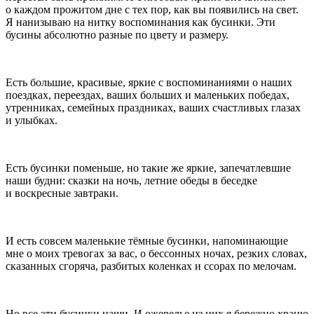
о каждом прожитом дне с тех пор, как вы появились на свет.
Я нанизываю на нитку воспоминания как бусинки. Эти
бусины абсолютно разные по цвету и размеру.
Есть большие, красивые, яркие с воспоминаниями о наших
поездках, переездах, ваших больших и маленьких победах,
утренниках, семейных праздниках, ваших счастливых глазах
и улыбках.
Есть бусинки поменьше, но такие же яркие, запечатлевшие
наши будни: сказки на ночь,
летн
ие обеды в беседке
и воскресные завтраки.
И есть совсем маленькие тёмные бусинки, напоминающие
мне о моих тревогах за вас, о бессонных ночах, резких словах,
сказанных сгоряча, разбитых коленках и ссорах по мелочам.
Но все эти бусинки наши. И ожерелье из них я бережно храню