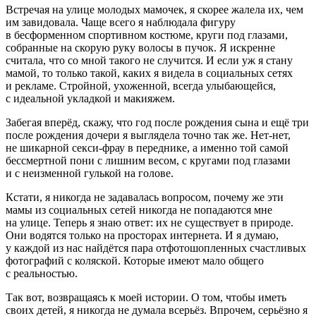
Встречая на улице молодых мамочек, я скорее жалела их, чем
им завидовала. Чаще всего я наблюдала фигуру
в бесформенном спортивном костюме, круги под глазами,
собранные на скорую руку волосы в пучок. Я искренне
считала, что со мной такого не случится. И если уж я стану
мамой, то только такой, каких я видела в социальных сетях
и рекламе. Стройной, ухоженной, всегда улыбающейся,
с идеальной укладкой и макияжем.
Забегая вперёд, скажу, что год после рождения сына и ещё три
после рождения дочери я выглядела точно так же. Нет-нет,
не шикарной
секс
и-фрау в переднике, а именно той самой
бессмертной пони с лишним весом, с кругами под глазами
и с неизменной гулькой на голове.
Кстати, я никогда не задавалась вопросом, почему же эти
мамы из социальных сетей никогда не попадаются мне
на улице. Теперь я знаю ответ: их не существует в природе.
Они водятся только на просторах интернета. И я думаю,
у каждой из нас найдётся пара отфотошопленных счастливых
фотографий с коляской. Которые имеют мало общего
с реальностью.
Так вот, возвращаясь к моей истории. О том, чтобы иметь
своих детей, я никогда не думала всерьёз. Впрочем, серьёзно я