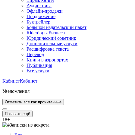
Тираж книги
Аудиокнига
Офлайн-продажи
Продвижение
Буктрейлер
Большой издательский пакет
Rideró для бизнеса
Юридический советник
Дополнительные услуги
Расшифровка текста
Перевод
Книги в аэропортах
Публикация
Все услуги
Кабинет
Кабинет
Уведомления
Отметить все как прочитанные
Показать ещё
18
+