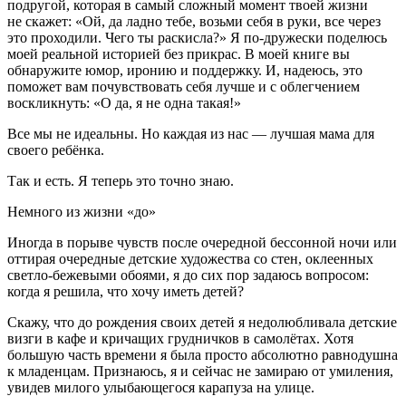
подругой, которая в самый сложный момент твоей жизни
не скажет: «Ой, да ладно тебе, возьми себя в руки, все через
это проходили. Чего ты раскисла?» Я по-дружески поделюсь
моей реальной историей без прикрас. В моей книге вы
обнаружите юмор, иронию и поддержку. И, надеюсь, это
поможет вам почувствовать себя лучше и с облегчением
воскликнуть: «О да, я не одна такая!»
Все мы не идеальны. Но каждая из нас — лучшая мама для
своего ребёнка.
Так и есть. Я теперь это точно знаю.
Немного из жизни «до»
Иногда в порыве чувств после очередной бессонной ночи или
оттирая очередные детские художества со стен, оклеенных
светло-бежевыми обоями, я до сих пор задаюсь вопросом:
когда я решила, что хочу иметь детей?
Скажу, что до рождения своих детей я недолюбливала детские
визги в кафе и кричащих грудничков в самолётах. Хотя
большую часть времени я была просто абсолютно равнодушна
к младенцам. Признаюсь, я и сейчас не замираю от умиления,
увидев милого улыбающегося карапуза на улице.