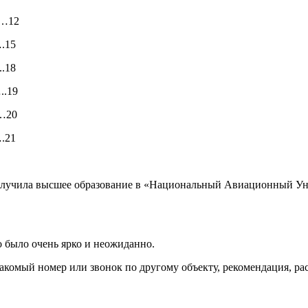
…12
.15
18
.19
20
21
олучила высшее образование в «
Нацио
нальный Авиационный Уни
о было очень ярко и неожиданно.
комый номер или звонок по другому объекту, рекомендация, рас