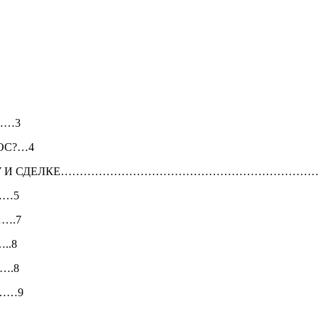
……3
ОС?…4
АДАТКУ И СДЕЛКЕ……………………………………………………………
……5
….7
.8
….8
……9