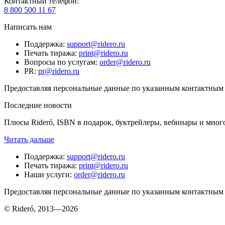
Контактный телефон
:
8 800 500 11 67
Написать нам
Поддержка
:
support@ridero.ru
Печать тиража
:
print@ridero.ru
Вопросы по услугам
:
order@ridero.ru
PR
:
pr@ridero.ru
Предоставляя персональные данные по указанным контактным д
Последние новости
Плюсы Rideró, ISBN в подарок, буктрейлеры, вебинары и мног
Читать дальше
Поддержка
:
support@ridero.ru
Печать тиража
:
print@ridero.ru
Наши услуги
:
order@ridero.ru
Предоставляя персональные данные по указанным контактным д
© Rideró, 2013—
2026