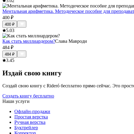
5.0
2
Ментальная арифметика. Методическое пособие для преподават
400
₽
400
₽
5.0
3
Как стать миллиардером?
Слава Мавроди
484
₽
484
₽
3.4
5
Издай свою книгу
Создай свою книгу с Rideró бесплатно прямо сейчас. Это просто,
Создать книгу бесплатно
Наши услуги
Офлайн-продажи
Простая верстка
Ручная верстка
Буктрейлер
Корректор