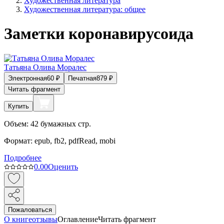
Художественная литература
Художественная литература: общее
Заметки коронавирусоида
Татьяна Олива Моралес
Электронная
60
₽
Печатная
879
₽
Читать фрагмент
Купить
Объем:
42
бумажных стр.
Формат:
epub, fb2, pdfRead, mobi
Подробнее
0.0
0
Оценить
Пожаловаться
О книге
отзывы
Оглавление
Читать фрагмент