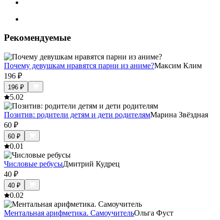
Рекомендуемые
Почему девушкам нравятся парни из аниме?
Максим Клим
196
₽
196
₽
5.0
2
Позитив: родители детям и дети родителям
Марина Звёздная
60
₽
60
₽
0.0
1
Числовые ребусы
Дмитрий Кудрец
40
₽
40
₽
0.0
2
Ментальная арифметика. Самоучитель
Ольга Фуст