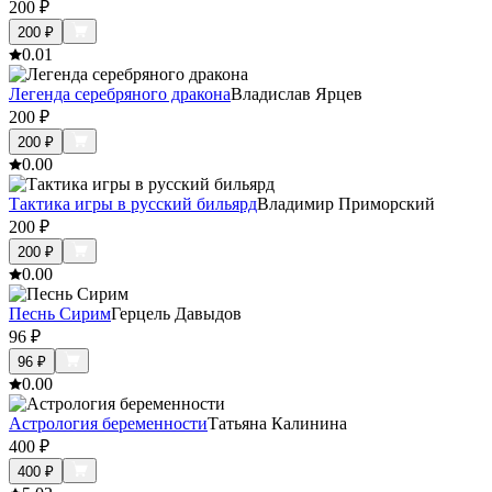
200
₽
200
₽
0.0
1
Легенда серебряного дракона
Владислав Ярцев
200
₽
200
₽
0.0
0
Тактика игры в русский бильярд
Владимир Приморский
200
₽
200
₽
0.0
0
Песнь Сирим
Герцель Давыдов
96
₽
96
₽
0.0
0
Астрология беременности
Татьяна Калинина
400
₽
400
₽