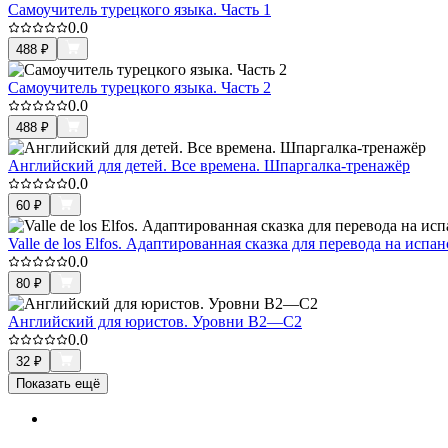
Самоучитель турецкого языка. Часть 1
0.0
488
₽
Самоучитель турецкого языка. Часть 2
0.0
488
₽
Английский для детей. Все времена. Шпаргалка-тренажёр
0.0
60
₽
Valle de los Elfos. Адаптированная сказка для перевода на испа
0.0
80
₽
Английский для юристов. Уровни В2—С2
0.0
32
₽
Показать ещё