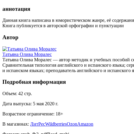
аннотация
Данная книга написана в юмористическом жанре, её содержание
Книга публикуется в авторской орфографии и пунктуации
Автор
Татьяна Олива Моралес
Татьяна Олива Моралес — автор методик и учебных пособий се
Сравнительная типология английского и испанского языка; сери
и испанском языках; преподаватель английского и испанского я
Подробная информация
Объем:
42
стр.
Дата выпуска:
5 мая 2020 г.
Возрастное ограничение:
18
+
В магазинах:
ЛитРес
Wildberries
Ozon
Amazon