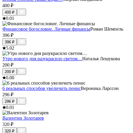
400
₽
400
₽
0.0
1
Финансовое богословие. Личные финансы
Роман Шемпель
396
₽
396
₽
5.0
2
Утро нового дня разукрасило светом…
Наталья Лешукова
200
₽
200
₽
0.0
0
6 реальных способов увеличить пенис
Вероника Ларссон
296
₽
296
₽
0.0
1
Валентин Золотарев
320
₽
320
₽