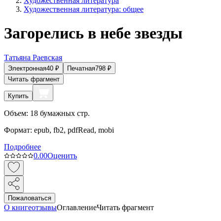
Художественная литература
Художественная литература: общее
Загорелись в небе звезды
Татьяна Раевская
Электронная
40
₽
Печатная
798
₽
Читать фрагмент
Купить
Объем:
18
бумажных стр.
Формат:
epub, fb2, pdfRead, mobi
Подробнее
0.0
0
Оценить
Пожаловаться
О книге
отзывы
Оглавление
Читать фрагмент