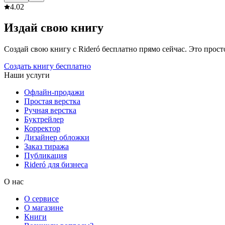
4.0
2
Издай свою книгу
Создай свою книгу с Rideró бесплатно прямо сейчас. Это просто,
Создать книгу бесплатно
Наши услуги
Офлайн-продажи
Простая верстка
Ручная верстка
Буктрейлер
Корректор
Дизайнер обложки
Заказ тиража
Публикация
Rideró для бизнеса
О нас
О сервисе
О магазине
Книги