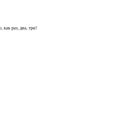
 как раз, два, три!