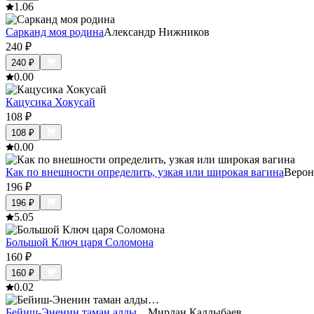
1.0
6
Сарканд моя родина
Александр Нижников
240
₽
240
₽
0.0
0
Кацусика Хокусай
108
₽
108
₽
0.0
0
Как по внешности определить, узкая или широкая вагина
Верон
196
₽
196
₽
5.0
5
Большой Ключ царя Соломона
160
₽
160
₽
0.0
2
Бейиш-Эненин таман алды…
Мирлан Калдыбаев