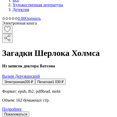
Все
Художественная литература
Детектив
0.0
0
Оценить
Электронная книга
Загадки Шерлока Холмса
Из записок доктора Ватсона
Вадим Деружинский
Электронная
200
₽
Печатная
1 030
₽
Формат:
epub, fb2, pdfRead, mobi
Объем:
162
бумажных стр.
Подробнее
Пожаловаться