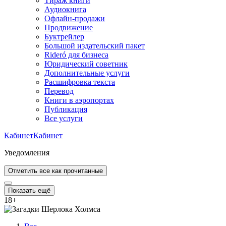
Тираж книги
Аудиокнига
Офлайн-продажи
Продвижение
Буктрейлер
Большой издательский пакет
Rideró для бизнеса
Юридический советник
Дополнительные услуги
Расшифровка текста
Перевод
Книги в аэропортах
Публикация
Все услуги
Кабинет
Кабинет
Уведомления
Отметить все как прочитанные
Показать ещё
18
+