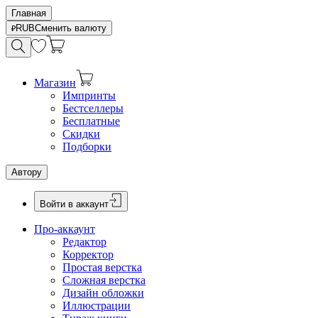
Главная
RUB
Сменить валюту
Магазин
Импринты
Бестселлеры
Бесплатные
Скидки
Подборки
Автору
Войти в аккаунт
Про-аккаунт
Редактор
Корректор
Простая верстка
Сложная верстка
Дизайн обложки
Иллюстрации