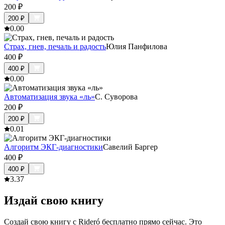
200
₽
200
₽
0.0
0
Страх, гнев, печаль и радость
Юлия Панфилова
400
₽
400
₽
0.0
0
Автоматизация звука «ль»
С. Суворова
200
₽
200
₽
0.0
1
Алгоритм ЭКГ-диагностики
Савелий Баргер
400
₽
400
₽
3.3
7
Издай свою книгу
Создай свою книгу с Rideró бесплатно прямо сейчас. Это