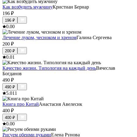
Как возбудить мужчину
Кристиан Бернар
196
₽
196
₽
0.0
0
Лечение луком, чесноком и хреном
Галина Сергеева
200
₽
200
₽
0.0
1
Качество жизни. Типология на каждый день
Вячеслав
Богданов
490
₽
490
₽
5.0
11
Книга про Китай
Анастасия Авелесик
400
₽
400
₽
0.0
0
Рисуем обеими руками
Елена Рунова