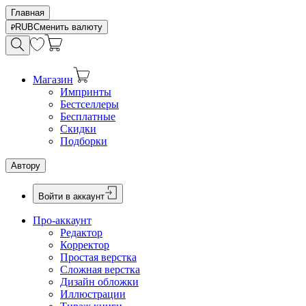
Главная
RUB
Сменить валюту
Магазин
Импринты
Бестселлеры
Бесплатные
Скидки
Подборки
Автору
Войти в аккаунт
Про-аккаунт
Редактор
Корректор
Простая верстка
Сложная верстка
Дизайн обложки
Иллюстрации