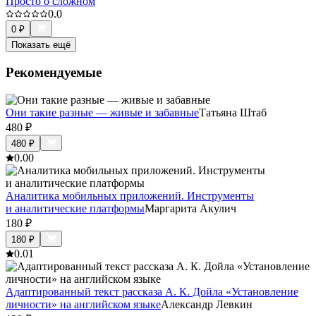
Просто о сложном
0.0
0
₽
Показать ещё
Рекомендуемые
Они такие разные — живые и забавные
Татьяна Штаб
480
₽
480
₽
0.0
0
Аналитика мобильных приложений. Инструменты
и аналитические платформы
Маргарита Акулич
180
₽
180
₽
0.0
1
Адаптированный текст рассказа А. К. Дойла «Установление
личности» на английском языке
Александр Левкин