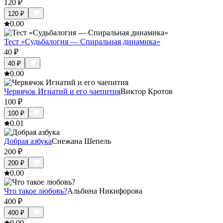
120
₽
120
₽
0.0
0
Тест «Судьбалогия — Спиральная динамика»
40
₽
40
₽
0.0
0
Червячок Игнатий и его чаепития
Виктор Кротов
100
₽
100
₽
0.0
1
Добрая азбука
Снежана Шепель
200
₽
200
₽
0.0
0
Что такое любовь?
Альбина Никифорова
400
₽
400
₽
0.0
0