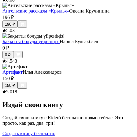
Ангельские рассказы «Крылья»
Оксана Кручинина
196
₽
196
₽
5.0
3
Бақытты болуды үйреніңіз!
Нарша Булгакбаев
0
₽
0
₽
4.5
43
Артефакт
Илья Александров
150
₽
150
₽
5.0
18
Издай свою книгу
Создай свою книгу с Rideró бесплатно прямо сейчас. Это
просто, как раз, два, три!
Создать книгу бесплатно