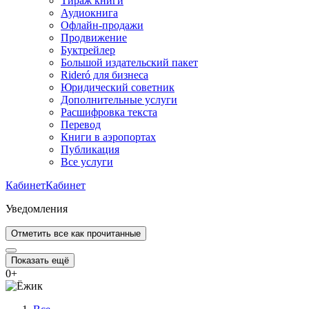
Тираж книги
Аудиокнига
Офлайн-продажи
Продвижение
Буктрейлер
Большой издательский пакет
Rideró для бизнеса
Юридический советник
Дополнительные услуги
Расшифровка текста
Перевод
Книги в аэропортах
Публикация
Все услуги
Кабинет
Кабинет
Уведомления
Отметить все как прочитанные
Показать ещё
0
+