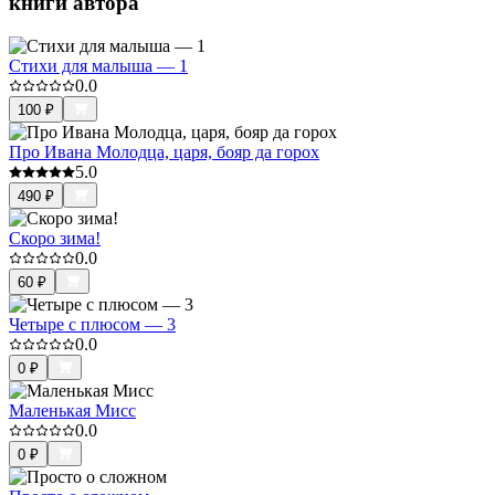
книги автора
Стихи для малыша — 1
0.0
100
₽
Про Ивана Молодца, царя, бояр да горох
5.0
490
₽
Скоро зима!
0.0
60
₽
Четыре с плюсом — 3
0.0
0
₽
Маленькая Мисс
0.0
0
₽