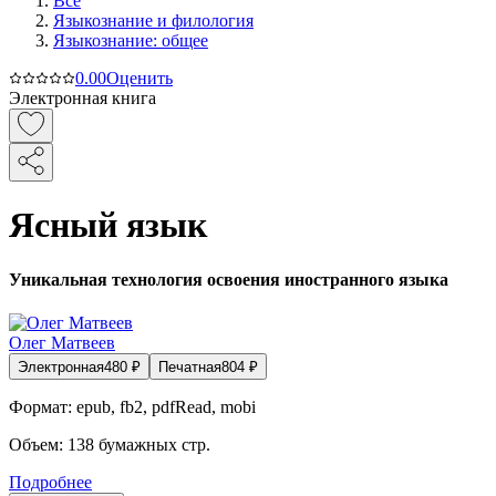
Все
Языкознание и филология
Языкознание: общее
0.0
0
Оценить
Электронная книга
Ясный язык
Уникальная технология освоения иностранного языка
Олег Матвеев
Электронная
480
₽
Печатная
804
₽
Формат:
epub, fb2, pdfRead, mobi
Объем:
138
бумажных стр.
Подробнее