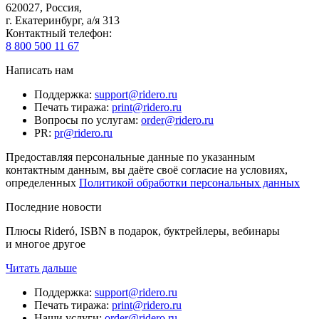
620027
,
Россия
,
г. Екатеринбург, а/я 313
Контактный телефон
:
8 800 500 11 67
Написать нам
Поддержка
:
support@ridero.ru
Печать тиража
:
print@ridero.ru
Вопросы по услугам
:
order@ridero.ru
PR
:
pr@ridero.ru
Предоставляя персональные данные по указанным
контактным данным, вы даёте своё согласие на условиях,
определенных
Политикой обработки персональных данных
Последние новости
Плюсы Rideró, ISBN в подарок, буктрейлеры, вебинары
и многое другое
Читать дальше
Поддержка
:
support@ridero.ru
Печать тиража
:
print@ridero.ru
Наши услуги
:
order@ridero.ru