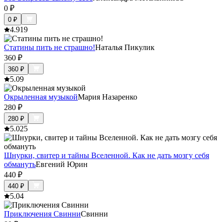
0
₽
0
₽
4.9
19
Статины пить не страшно!
Наталья Пикулик
360
₽
360
₽
5.0
9
Окрыленная музыкой
Мария Назаренко
280
₽
280
₽
5.0
25
Шнурки, свитер и тайны Вселенной. Как не дать мозгу себя
обмануть
Евгений Юрин
440
₽
440
₽
5.0
4
Приключения Свинни
Свинни