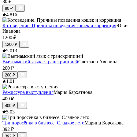
80
₽
80
₽
4.8
16
Котоведение. Причины поведения кошек и коррекция
Юлия
Иванова
1200
₽
1200
₽
5.0
13
Вьетнамский язык с транскрипцией
Светлана Аверина
200
₽
200
₽
1.0
1
Режиссура выступления
Мария Бархатнова
400
₽
400
₽
5.0
3
Три поросёнка в бизнесе. Сладкое лето
Марина Корсакова
392
₽
392
₽