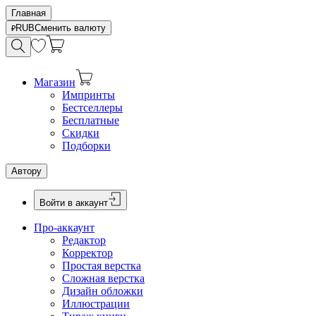
Главная
RUB
Сменить валюту
Магазин
Импринты
Бестселлеры
Бесплатные
Скидки
Подборки
Автору
Войти в аккаунт
Про-аккаунт
Редактор
Корректор
Простая верстка
Сложная верстка
Дизайн обложки
Иллюстрации