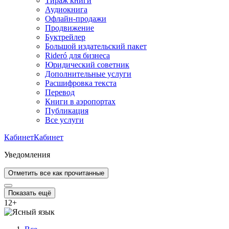
Тираж книги
Аудиокнига
Офлайн-продажи
Продвижение
Буктрейлер
Большой издательский пакет
Rideró для бизнеса
Юридический советник
Дополнительные услуги
Расшифровка текста
Перевод
Книги в аэропортах
Публикация
Все услуги
Кабинет
Кабинет
Уведомления
Отметить все как прочитанные
Показать ещё
12
+