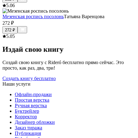
5.0
6
Мезенская роспись посолонь
Татьяна Варенцова
272
₽
272
₽
5.0
5
Издай свою книгу
Создай свою книгу с Rideró бесплатно прямо сейчас. Это
просто, как раз, два, три!
Создать книгу бесплатно
Наши услуги
Офлайн-продажи
Простая верстка
Ручная верстка
Буктрейлер
Корректор
Дизайнер обложки
Заказ тиража
Публикация