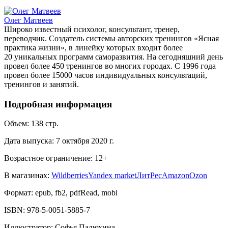
Олег Матвеев
Широко известный психолог, консультант, тренер,
переводчик. Создатель системы авторских тренингов «Ясная
практика жизни», в линейку которых входит более
20 уникальных программ саморазвития. На сегодняшний день
провел более 450 тренингов во многих городах. С 1996 года
провел более 15000 часов индивидуальных консультаций,
тренингов и занятий.
Подробная информация
Объем:
138
стр.
Дата выпуска:
7 октября 2020 г.
Возрастное ограничение:
12
+
В магазинах:
Wildberries
Yandex market
ЛитРес
Amazon
Ozon
Формат:
epub, fb2, pdfRead, mobi
ISBN:
978-5-0051-5885-7
Иллюстратор
:
Софья Палюхина