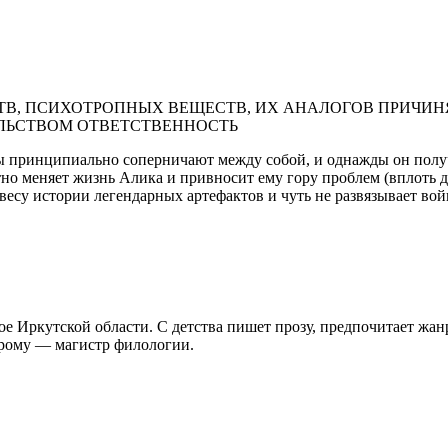
В, ПСИХОТРОПНЫХ ВЕЩЕСТВ, ИХ АНАЛОГОВ ПРИЧИНЯ
ЛЬСТВОМ ОТВЕТСТВЕННОСТЬ
вы принципиально соперничают между собой, и однажды он полу
но меняет жизнь Алика и привносит ему гору проблем (вплоть до
весу истории легендарных артефактов и чуть не развязывает вой
ское Иркутской области. С детства пишет прозу, предпочитает жа
орому — магистр филологии.