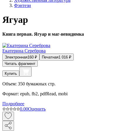
Художественная литература
Фэнтези
Ягуар
Книга первая. Ягуар и маг-невидимка
Екатерина Сереброва
Электронная
160
₽
Печатная
1 016
₽
Читать фрагмент
Купить
Объем:
350
бумажных стр.
Формат:
epub, fb2, pdfRead, mobi
Подробнее
0.0
0
Оценить