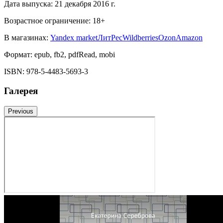
Дата выпуска:
21 декабря 2016 г.
Возрастное ограничение:
18
+
В магазинах:
Yandex market
ЛитРес
Wildberries
Ozon
Amazon
Формат:
epub, fb2, pdfRead, mobi
ISBN:
978-5-4483-5693-3
Галерея
Previous