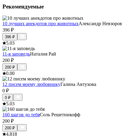
Рекомендуемые
10 лучших анекдотов про животных
Александр Невзоров
396
₽
396
₽
5.0
3
11-я заповедь
Наталия Рай
200
₽
200
₽
0.0
0
12 писем моему любовнику
Галина Автухова
0
₽
0
₽
5.0
3
160 шагов до тебя
Соль Решетникофф
200
₽
200
₽
4.8
18