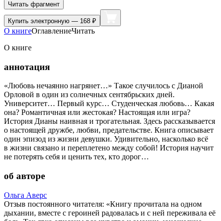
Читать фрагмент
Купить
электронную — 168 ₽
О книге
Оглавление
Читать
О книге
аннотация
«Любовь нечаянно нагрянет…» Такое случилось с Дианой
Орловой в один из солнечных сентябрьских дней.
Университет… Первый курс… Студенческая любовь… Какая
она? Романтичная или жестокая? Настоящая или игра?
История Дианы наивная и трогательная. Здесь рассказывается
о настоящей дружбе, любви, предательстве. Книга описывает
один эпизод из жизни девушки. Удивительно, насколько всё
в жизни связано и переплетено между собой! История научит
не потерять себя и ценить тех, кто дорог…
об авторе
Ольга Аверс
Отзыв постоянного читателя: «Книгу прочитала на одном
дыхании, вместе с героиней радовалась и с ней переживала её