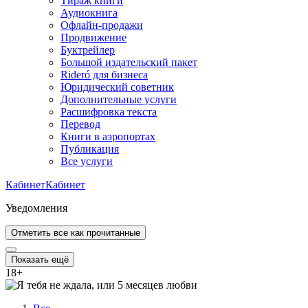
Тираж книги
Аудиокнига
Офлайн-продажи
Продвижение
Буктрейлер
Большой издательский пакет
Rideró для бизнеса
Юридический советник
Дополнительные услуги
Расшифровка текста
Перевод
Книги в аэропортах
Публикация
Все услуги
Кабинет
Кабинет
Уведомления
Отметить все как прочитанные
Показать ещё
18
+