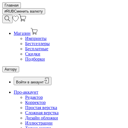
Главная
RUB
Сменить валюту
Магазин
Импринты
Бестселлеры
Бесплатные
Скидки
Подборки
Автору
Войти в аккаунт
Про-аккаунт
Редактор
Корректор
Простая верстка
Сложная верстка
Дизайн обложки
Иллюстрации