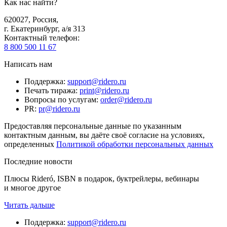
Как нас найти?
620027
,
Россия
,
г. Екатеринбург, а/я 313
Контактный телефон
:
8 800 500 11 67
Написать нам
Поддержка
:
support@ridero.ru
Печать тиража
:
print@ridero.ru
Вопросы по услугам
:
order@ridero.ru
PR
:
pr@ridero.ru
Предоставляя персональные данные по указанным
контактным данным, вы даёте своё согласие на условиях,
определенных
Политикой обработки персональных данных
Последние новости
Плюсы Rideró, ISBN в подарок, буктрейлеры, вебинары
и многое другое
Читать дальше
Поддержка
:
support@ridero.ru