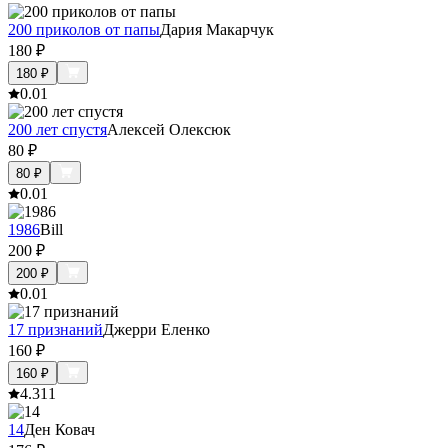
200 приколов от папы
Дария Макарчук
180
₽
180
₽
0.0
1
200 лет спустя
Алексей Олексюк
80
₽
80
₽
0.0
1
1986
Bill
200
₽
200
₽
0.0
1
17 признаний
Джерри Еленко
160
₽
160
₽
4.3
11
14
Ден Ковач