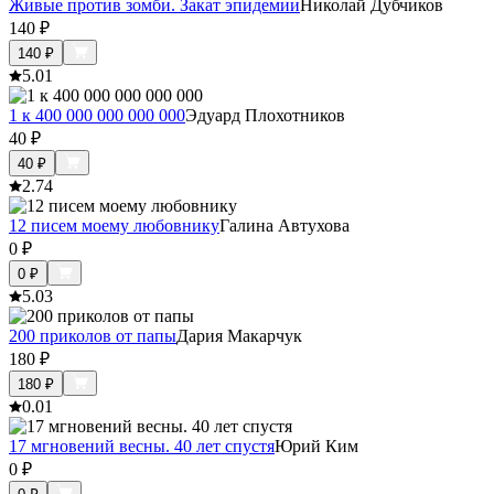
Живые против зомби. Закат эпидемии
Николай Дубчиков
140
₽
140
₽
5.0
1
1 к 400 000 000 000 000
Эдуард Плохотников
40
₽
40
₽
2.7
4
12 писем моему любовнику
Галина Автухова
0
₽
0
₽
5.0
3
200 приколов от папы
Дария Макарчук
180
₽
180
₽
0.0
1
17 мгновений весны. 40 лет спустя
Юрий Ким
0
₽