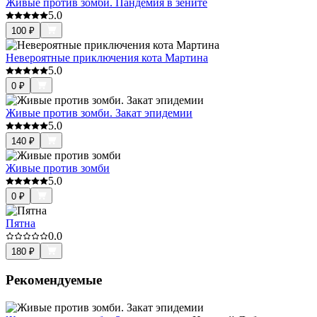
Живые против зомби. Пандемия в зените
5.0
100
₽
Невероятные приключения кота Мартина
5.0
0
₽
Живые против зомби. Закат эпидемии
5.0
140
₽
Живые против зомби
5.0
0
₽
Пятна
0.0
180
₽
Рекомендуемые