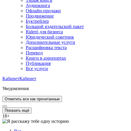
Тираж книги
Аудиокнига
Офлайн-продажи
Продвижение
Буктрейлер
Большой издательский пакет
Rideró для бизнеса
Юридический советник
Дополнительные услуги
Расшифровка текста
Перевод
Книги в аэропортах
Публикация
Все услуги
Кабинет
Кабинет
Уведомления
Отметить все как прочитанные
Показать ещё
18
+