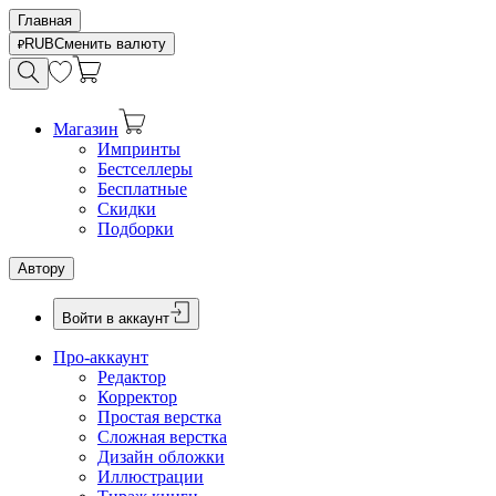
Главная
RUB
Сменить валюту
Магазин
Импринты
Бестселлеры
Бесплатные
Скидки
Подборки
Автору
Войти в аккаунт
Про-аккаунт
Редактор
Корректор
Простая верстка
Сложная верстка
Дизайн обложки
Иллюстрации