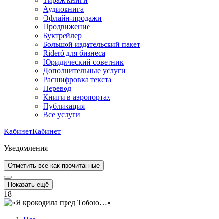
Тираж книги
Аудиокнига
Офлайн-продажи
Продвижение
Буктрейлер
Большой издательский пакет
Rideró для бизнеса
Юридический советник
Дополнительные услуги
Расшифровка текста
Перевод
Книги в аэропортах
Публикация
Все услуги
Кабинет
Кабинет
Уведомления
Отметить все как прочитанные
Показать ещё
18
+