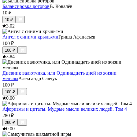
Балансировка роторов
В. Ковалёв
10
₽
10
₽
3.0
2
Ангел с синими крыльями
Гриша Афанасьев
100
₽
100
₽
3.8
4
Дневник валютчика, или Одиннадцать дней из жизни
менялы
Александр Савчук
100
₽
100
₽
0.0
0
Афоризмы и цитаты. Мудрые мысли великих людей. Том 4
280
₽
280
₽
0.0
0