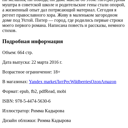
муштра в советской школе и родительские гены стали опорой,
а жизненный опыт дал потрясающий материал. Сегодня я
регент православного хора. Живу в маленьком загородном
доме под Ухтой. Питер — город, где родились первые строки
моего первого романа. Написана повесть и рассказы, немного
стихов.
Подробная информация
Объем:
664
стр.
Дата выпуска:
22 марта 2016 г.
Возрастное ограничение:
18
+
В магазинах:
Yandex market
ЛитРес
Wildberries
Ozon
Amazon
Формат:
epub, fb2, pdfRead, mobi
ISBN:
978-5-4474-5630-6
Иллюстратор
:
Римма Кадырова
Дизайн обложки
:
Римма Кадырова