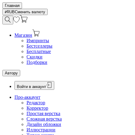
Главная
RUB
Сменить валюту
Магазин
Импринты
Бестселлеры
Бесплатные
Скидки
Подборки
Автору
Войти в аккаунт
Про-аккаунт
Редактор
Корректор
Простая верстка
Сложная верстка
Дизайн обложки
Иллюстрации