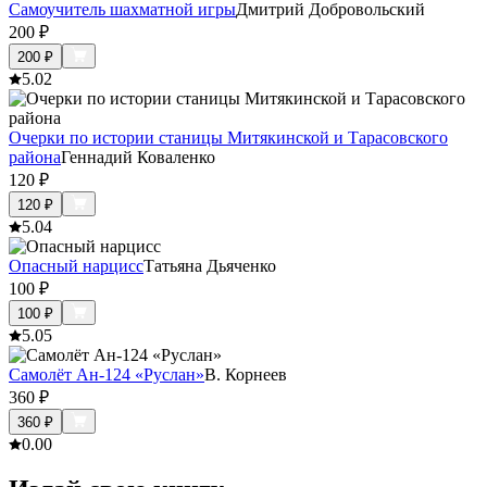
Самоучитель шахматной игры
Дмитрий Добровольский
200
₽
200
₽
5.0
2
Очерки по истории станицы Митякинской и Тарасовского
района
Геннадий Коваленко
120
₽
120
₽
5.0
4
Опасный нарцисс
Tатьяна Дьяченко
100
₽
100
₽
5.0
5
Самолёт Ан-124 «Руслан»
В. Корнеев
360
₽
360
₽
0.0
0