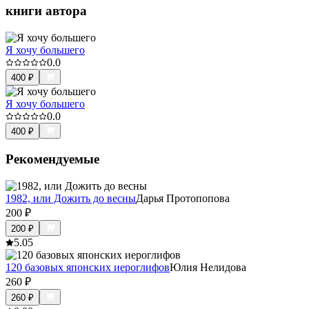
книги автора
Я хочу большего
0.0
400
₽
Я хочу большего
0.0
400
₽
Рекомендуемые
1982, или Дожить до весны
Дарья Протопопова
200
₽
200
₽
5.0
5
120 базовых японских иероглифов
Юлия Нелидова
260
₽
260
₽