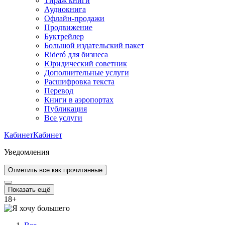
Тираж книги
Аудиокнига
Офлайн-продажи
Продвижение
Буктрейлер
Большой издательский пакет
Rideró для бизнеса
Юридический советник
Дополнительные услуги
Расшифровка текста
Перевод
Книги в аэропортах
Публикация
Все услуги
Кабинет
Кабинет
Уведомления
Отметить все как прочитанные
Показать ещё
18
+