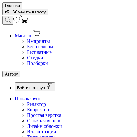
Главная
RUB
Сменить валюту
Магазин
Импринты
Бестселлеры
Бесплатные
Скидки
Подборки
Автору
Войти в аккаунт
Про-аккаунт
Редактор
Корректор
Простая верстка
Сложная верстка
Дизайн обложки
Иллюстрации