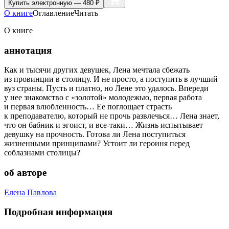
Купить
электронную — 480 ₽
О книге
Оглавление
Читать
О книге
аннотация
Как и тысячи других девушек, Лена мечтала сбежать
из провинции в столицу. И не просто, а поступить в лучший
вуз страны. Пусть и платно, но Лене это удалось. Впереди
у нее знакомство с «золотой» молодежью, первая работа
и первая влюбленность… Ее поглощает страсть
к преподавателю, который не прочь развлечься… Лена знает,
что он бабник и эгоист, и все-таки… Жизнь испытывает
девушку на прочность. Готова ли Лена поступиться
жизненными принципами? Устоит ли героиня перед
соблазнами столицы?
об авторе
Елена Павлова
Подробная информация