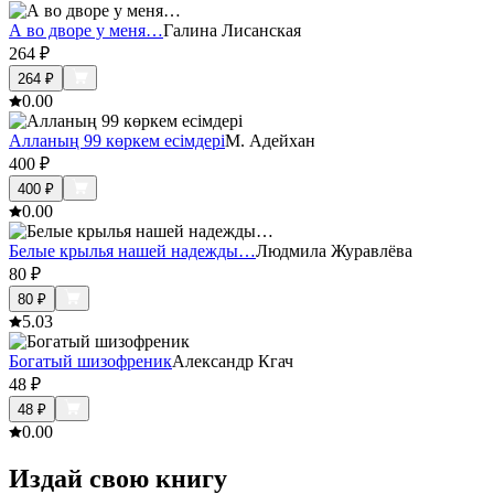
А во дворе у меня…
Галина Лисанская
264
₽
264
₽
0.0
0
Алланың 99 көркем есімдері
М. Адейхан
400
₽
400
₽
0.0
0
Белые крылья нашей надежды…
Людмила Журавлёва
80
₽
80
₽
5.0
3
Богатый шизофреник
Александр Кгач
48
₽
48
₽
0.0
0
Издай свою книгу