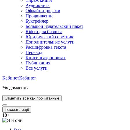
Тираж книги
Аудиокнига
Офлайн-продажи
Продвижение
Буктрейлер
Большой издательский пакет
Rideró для бизнеса
Юридический советник
Дополнительные услуги
Расшифровка текста
Перевод
Книги в аэропортах
Публикация
Все услуги
Кабинет
Кабинет
Уведомления
Отметить все как прочитанные
Показать ещё
18
+