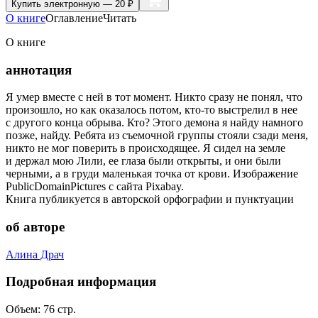
Купить
электронную — 20 ₽
О книге
Оглавление
Читать
О книге
аннотация
Я умер вместе с ней в тот момент. Никто сразу не понял, что
произошло, но как оказалось потом, кто-то выстрелил в нее
с другого конца обрыва. Кто? Этого демона я найду намного
позже, найду. Ребята из съемочной группы стояли сзади меня,
никто не мог поверить в происходящее. Я сидел на земле
и держал мою Лили, ее глаза были открыты, и они были
черными, а в груди маленькая точка от крови. Изображение
PublicDomainPictures с сайта Pixabay.
Книга публикуется в авторской орфографии и пунктуации
об авторе
Алина Драч
Подробная информация
Объем:
76
стр.