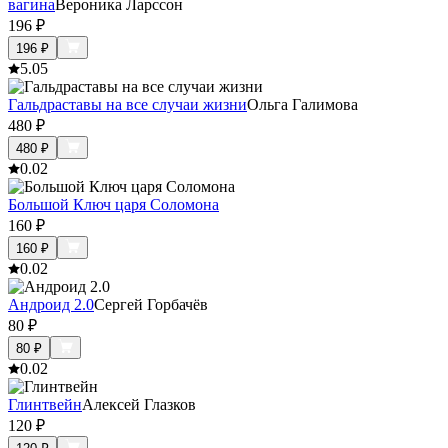
вагина
Вероника Ларссон
196
₽
196
₽
5.0
5
Гальдраставы на все случаи жизни
Ольга Галимова
480
₽
480
₽
0.0
2
Большой Ключ царя Соломона
160
₽
160
₽
0.0
2
Андроид 2.0
Сергей Горбачёв
80
₽
80
₽
0.0
2
Глинтвейн
Алексей Глазков
120
₽