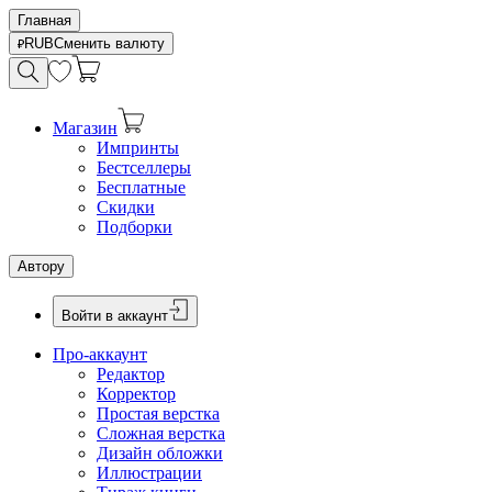
Главная
RUB
Сменить валюту
Магазин
Импринты
Бестселлеры
Бесплатные
Скидки
Подборки
Автору
Войти в аккаунт
Про-аккаунт
Редактор
Корректор
Простая верстка
Сложная верстка
Дизайн обложки
Иллюстрации