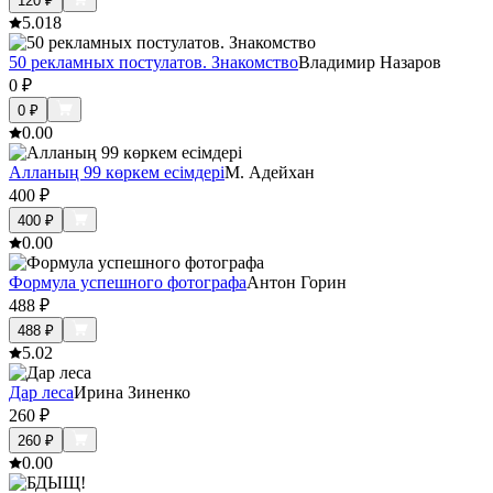
120
₽
5.0
18
50 рекламных постулатов. Знакомство
Владимир Назаров
0
₽
0
₽
0.0
0
Алланың 99 көркем есімдері
М. Адейхан
400
₽
400
₽
0.0
0
Формула успешного фотографа
Антон Горин
488
₽
488
₽
5.0
2
Дар леса
Ирина Зиненко
260
₽
260
₽
0.0
0