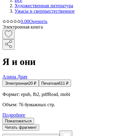
Все
Художественная литература
Ужасы и сверхъестественное
0.0
0
Оценить
Электронная книга
Я и они
Алина Драч
Электронная
20
₽
Печатная
611
₽
Формат:
epub, fb2, pdfRead, mobi
Объем:
76
бумажных стр.
Подробнее
Пожаловаться
Читать фрагмент