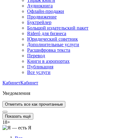
Тираж книги
Аудиокнига
Офлайн-продажи
Продвижение
Буктрейлер
Большой издательский пакет
Rideró для бизнеса
Юридический советник
Дополнительные услуги
Расшифровка текста
Перевод
Книги в аэропортах
Публикация
Все услуги
Кабинет
Кабинет
Уведомления
Отметить все как прочитанные
Показать ещё
18
+