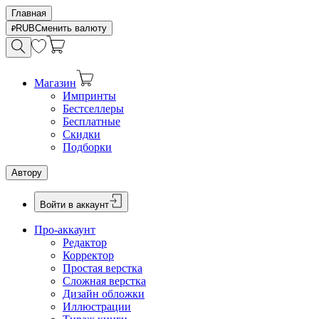
Главная
RUB
Сменить валюту
Магазин
Импринты
Бестселлеры
Бесплатные
Скидки
Подборки
Автору
Войти в аккаунт
Про-аккаунт
Редактор
Корректор
Простая верстка
Сложная верстка
Дизайн обложки
Иллюстрации