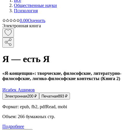
Все
Общественные науки
Психология
0.0
0
Оценить
Электронная книга
Я — есть Я
«Я-концепция»: творческие, философские, литературно-
философские, логико-философские контексты (Книга 2)
Исабек Ашимов
Электронная
200
₽
Печатная
893
₽
Формат:
epub, fb2, pdfRead, mobi
Объем:
266
бумажных стр.
Подробнее