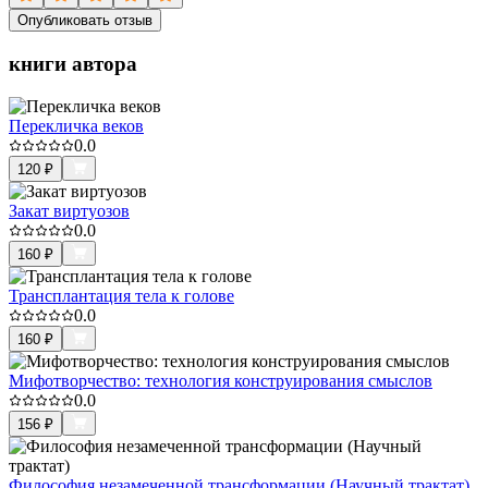
Опубликовать отзыв
книги автора
Перекличка веков
0.0
120
₽
Закат виртуозов
0.0
160
₽
Трансплантация тела к голове
0.0
160
₽
Мифотворчество: технология конструирования смыслов
0.0
156
₽
Философия незамеченной трансформации (Научный трактат)