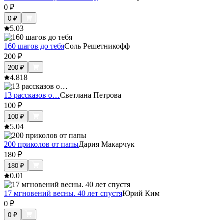
0
₽
0
₽
5.0
3
160 шагов до тебя
Соль Решетникофф
200
₽
200
₽
4.8
18
13 рассказов о…
Светлана Петрова
100
₽
100
₽
5.0
4
200 приколов от папы
Дария Макарчук
180
₽
180
₽
0.0
1
17 мгновений весны. 40 лет спустя
Юрий Ким
0
₽
0
₽