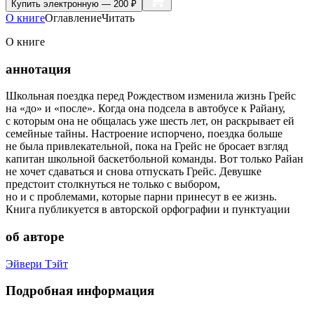
Купить
электронную — 200 ₽
О книге
Оглавление
Читать
О книге
аннотация
Школьная поездка перед Рождеством изменила жизнь Грейс
на «до» и «после». Когда она подсела в автобусе к Райану,
с которым она не общалась уже шесть лет, он раскрывает ей
семейные тайны. Настроение испорчено, поездка больше
не была привлекательной, пока на Грейс не бросает взгляд
капитан школьной баскетбольной команды. Вот только Райан
не хочет сдаваться и снова отпускать Грейс. Девушке
предстоит столкнуться не только с выбором,
но и с проблемами, которые парни принесут в ее жизнь.
Книга публикуется в авторской орфографии и пунктуации
об авторе
Эйвери Тэйт
Подробная информация