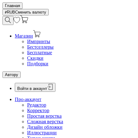
Главная
RUB
Сменить валюту
Магазин
Импринты
Бестселлеры
Бесплатные
Скидки
Подборки
Автору
Войти в аккаунт
Про-аккаунт
Редактор
Корректор
Простая верстка
Сложная верстка
Дизайн обложки
Иллюстрации