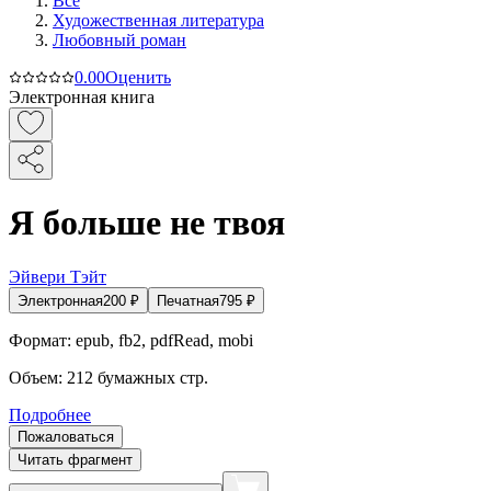
Все
Художественная литература
Любовный роман
0.0
0
Оценить
Электронная книга
Я больше не твоя
Эйвери Тэйт
Электронная
200
₽
Печатная
795
₽
Формат:
epub, fb2, pdfRead, mobi
Объем:
212
бумажных стр.
Подробнее
Пожаловаться
Читать фрагмент