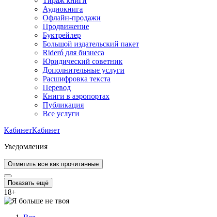
Тираж книги
Аудиокнига
Офлайн-продажи
Продвижение
Буктрейлер
Большой издательский пакет
Rideró для бизнеса
Юридический советник
Дополнительные услуги
Расшифровка текста
Перевод
Книги в аэропортах
Публикация
Все услуги
Кабинет
Кабинет
Уведомления
Отметить все как прочитанные
Показать ещё
18
+