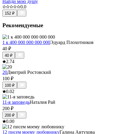
Найди мою душу
0.0
152
₽
Рекомендуемые
1 к 400 000 000 000 000
Эдуард Плохотников
40
₽
40
₽
2.7
4
20
Дмитрий Ростовский
100
₽
100
₽
0.0
2
11-я заповедь
Наталия Рай
200
₽
200
₽
0.0
0
12 писем моему любовнику
Галина Автухова