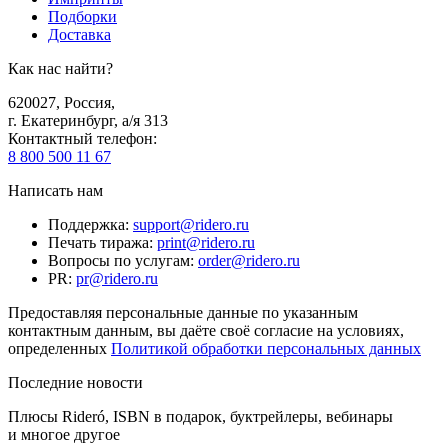
Подборки
Доставка
Как нас найти?
620027
,
Россия
,
г. Екатеринбург, а/я 313
Контактный телефон
:
8 800 500 11 67
Написать нам
Поддержка
:
support@ridero.ru
Печать тиража
:
print@ridero.ru
Вопросы по услугам
:
order@ridero.ru
PR
:
pr@ridero.ru
Предоставляя персональные данные по указанным
контактным данным, вы даёте своё согласие на условиях,
определенных
Политикой обработки персональных данных
Последние новости
Плюсы Rideró, ISBN в подарок, буктрейлеры, вебинары
и многое другое