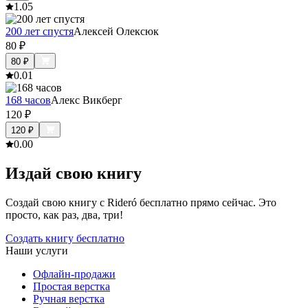
1.0
5
200 лет спустя
Алексей Олексюк
80
₽
80
₽
0.0
1
168 часов
Алекс Викберг
120
₽
120
₽
0.0
0
Издай свою книгу
Создай свою книгу с Rideró бесплатно прямо сейчас. Это
просто, как раз, два, три!
Создать книгу бесплатно
Наши услуги
Офлайн-продажи
Простая верстка
Ручная верстка