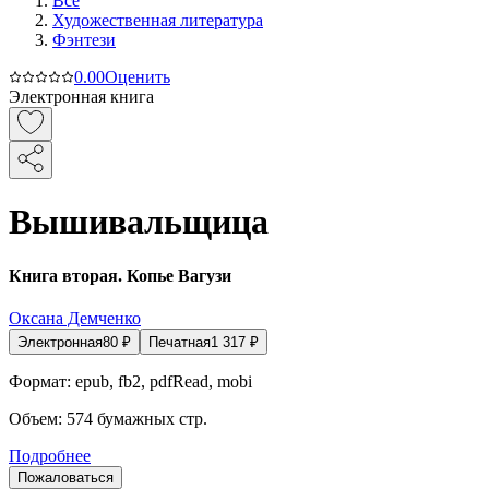
Все
Художественная литература
Фэнтези
0.0
0
Оценить
Электронная книга
Вышивальщица
Книга вторая. Копье Вагузи
Оксана Демченко
Электронная
80
₽
Печатная
1 317
₽
Формат:
epub, fb2, pdfRead, mobi
Объем:
574
бумажных стр.
Подробнее
Пожаловаться