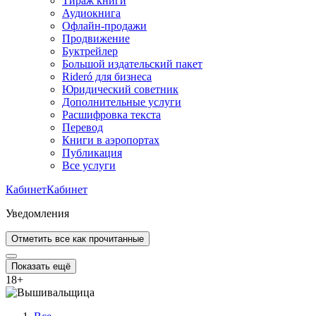
Тираж книги
Аудиокнига
Офлайн-продажи
Продвижение
Буктрейлер
Большой издательский пакет
Rideró для бизнеса
Юридический советник
Дополнительные услуги
Расшифровка текста
Перевод
Книги в аэропортах
Публикация
Все услуги
Кабинет
Кабинет
Уведомления
Отметить все как прочитанные
Показать ещё
18
+