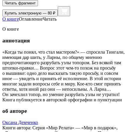
Читать фрагмент
Купить
электронную — 80 ₽
О книге
Оглавление
Читать
О книге
аннотация
«Когда ты понял, что стал мастером?» — спросила Тингали,
имеющая дар шить, у Ларны, по общему мнению
предпочитающего разрубать узлы топором. Без всякой там
штопки-правки… Вопрос этот чем-то похож на просьбу
о вышивке: одно дело высказать такую просьбу, и совсем
иное — увидеть и принять её исполнение. В этой истории
многие задали вопросы себе и миру. Кое-кто смог принять
ответы, хотя иной раз они — непосильны. А Ларна…
Он зачехлил топор, но умение разрубать узлы не утратил!
Книга публикуется в авторской орфографии и пунктуации
об авторе
Оксана Демченко
Книги автора: Серия «Мир Релата» — «Мир в подарок»,