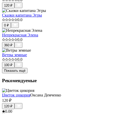
120
₽
Сказки капитана Эгры
0.0
0
₽
Непрекрасная Элена
0.0
360
₽
Ветры земные
0.0
100
₽
Показать ещё
Рекомендуемые
Цветок цикория
Оксана Демченко
120
₽
120
₽
0.0
0