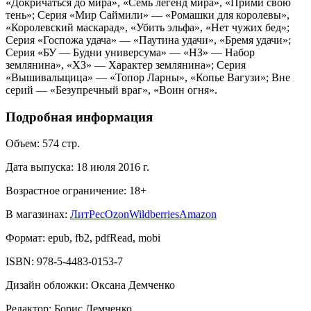
«Докричаться до мира», «Семь легенд мира», «Прими свою
тень»; Серия «Мир Саймили» — «Ромашки для королевы»,
«Королевский маскарад», «Убить эльфа», «Нет чужих бед»;
Серия «Госпожа удача» — «Паутина удачи», «Бремя удачи»;
Серия «БУ — Будни универсума» — «НЗ» — Набор
землянина», «ХЗ» — Характер землянина»; Серия
«Вышивальщица» — «Топор Ларны», «Копье Вагузи»; Вне
серий — «Безупречный враг», «Воин огня».
Подробная информация
Объем:
574
стр.
Дата выпуска:
18 июля 2016 г.
Возрастное ограничение:
18
+
В магазинах:
ЛитРес
Ozon
Wildberries
Amazon
Формат:
epub, fb2, pdfRead, mobi
ISBN:
978-5-4483-0153-7
Дизайн обложки
:
Оксана Демченко
Редактор
:
Борис Демченко