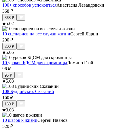
100+ способов успокоиться
Анастасия Левандовски
368
₽
368
₽
5.0
2
10 сценариев на все случаи жизни
Сергей Ларин
200
₽
200
₽
5.0
5
10 уроков БДСМ для скромницы
Домино Грэй
96
₽
96
₽
5.0
3
108 Буддийских Сказаний
160
₽
160
₽
3.0
3
10 шагов к жизни
Сергей Иванов
520
₽