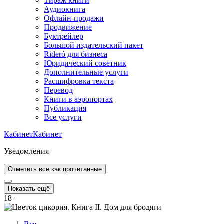
Тираж книги
Аудиокнига
Офлайн-продажи
Продвижение
Буктрейлер
Большой издательский пакет
Rideró для бизнеса
Юридический советник
Дополнительные услуги
Расшифровка текста
Перевод
Книги в аэропортах
Публикация
Все услуги
Кабинет
Кабинет
Уведомления
Отметить все как прочитанные
Показать ещё
18
+