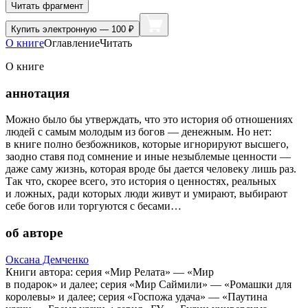
Читать фрагмент
Купить
электронную — 100 ₽
О книге
Оглавление
Читать
О книге
аннотация
Можно было бы утверждать, что это история об отношениях
людей с самым молодым из богов — денежным. Но нет:
в книге полно безбожников, которые игнорируют высшего,
заодно ставя под сомнение и иные незыблемые ценности —
даже саму жизнь, которая вроде бы дается человеку лишь раз.
Так что, скорее всего, это история о ценностях, реальных
и ложных, ради которых люди живут и умирают, выбирают
себе богов или торгуются с бесами…
об авторе
Оксана Демченко
Книги автора: серия «Мир Релата» — «Мир
в подарок» и далее; серия «Мир Саймили» — «Ромашки для
королевы» и далее; серия «Госпожа удача» — «Паутина