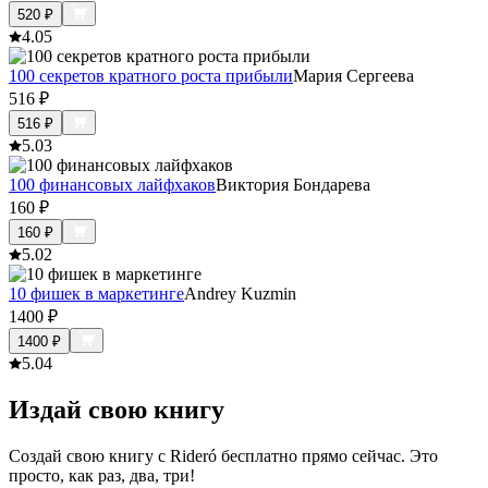
520
₽
4.0
5
100 секретов кратного роста прибыли
Мария Сергеева
516
₽
516
₽
5.0
3
100 финансовых лайфхаков
Виктория Бондарева
160
₽
160
₽
5.0
2
10 фишек в маркетинге
Andrey Kuzmin
1400
₽
1400
₽
5.0
4
Издай свою книгу
Создай свою книгу с Rideró бесплатно прямо сейчас. Это
просто, как раз, два, три!