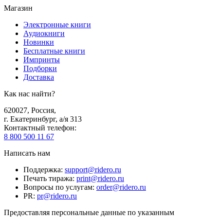
Магазин
Электронные книги
Аудиокниги
Новинки
Бесплатные книги
Импринты
Подборки
Доставка
Как нас найти?
620027
,
Россия
,
г. Екатеринбург, а/я 313
Контактный телефон
:
8 800 500 11 67
Написать нам
Поддержка
:
support@ridero.ru
Печать тиража
:
print@ridero.ru
Вопросы по услугам
:
order@ridero.ru
PR
:
pr@ridero.ru
Предоставляя персональные данные по указанным