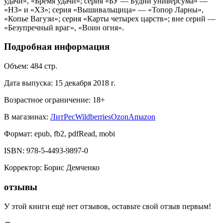
удачи», «Бремя удачи»; серия «БУ — Будни универсума» —
«НЗ» и «ХЗ»; серия «Вышивальщица» — «Топор Ларны»,
«Копье Вагузи»; серия «Карты четырех царств»; вне серий —
«Безупречный враг», «Воин огня».
Подробная информация
Объем:
484
стр.
Дата выпуска:
15 декабря 2018 г.
Возрастное ограничение:
18
+
В магазинах:
ЛитРес
Wildberries
Ozon
Amazon
Формат:
epub, fb2, pdfRead, mobi
ISBN:
978-5-4493-9897-0
Корректор
:
Борис Демченко
отзывы
У этой книги ещё нет отзывов, оставьте свой отзыв первым!