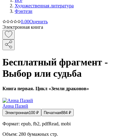
Все
Художественная литература
Фэнтези
0.0
0
Оценить
Электронная книга
Бесплатный фрагмент -
Выбор или судьба
Книга первая. Цикл «Земли драконов»
Анна Пазий
Электронная
100
₽
Печатная
884
₽
Формат:
epub, fb2, pdfRead, mobi
Объем:
280
бумажных стр.