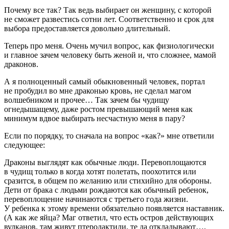
Почему все так? Так ведь выбирает он женщину, с которой
не сможет развестись сотни лет. Соответственно и срок для
выбора предоставляется довольно длительный.
Теперь про меня. Очень мучил вопрос, как физиологически
и главное зачем человеку быть женой и, что сложнее, мамой
драконов.
А я полноценный самый обыкновенный человек, портал
не пробудил во мне драконью кровь, не сделал магом
волшебником и прочее… Так зачем бы чудищу
огнедышащему, даже ростом превышающий меня как
минимум вдвое выбирать несчастную меня в пару?
Если по порядку, то сначала на вопрос «как?» мне ответили
следующее:
Драконы выглядят как обычные люди. Перевоплощаются
в чудищ только в когда хотят полетать, поохотится или
сразится, в общем по желанию или стихийно для обороны.
Дети от брака с людьми рождаются как обычный ребенок,
перевоплощение начинаются с третьего года жизни.
У ребенка к этому времени обязательно появляется наставник.
(А как же яйца? Маг ответил, что есть остров действующих
вулканов, там живут птеродактили, те да откладывают…,