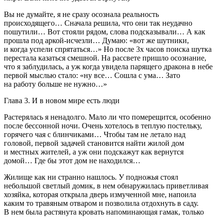
Вы не думайте, я не сразу осознала реальность
происходящего… Сначала решила, что они так неудачно
пошутили… Вот стояли рядом, слова подсказывали… А как
прошла под аркой-исчезли… Думаю: «вот же шутники,
и когда успели спрятаться…» Но после 3х часов поиска шутка
перестала казаться смешной. На рассвете пришло осознание,
что я заблудилась, а уж когда увидела парящего дракона в небе
первой мыслью стало: «ну все… Сошла с ума… Зато
на работу больше не нужно…»
Глава 3. И в новом мире есть люди
Растерялась я ненадолго. Мало ли что померещится, особенно
после бессонной ночи. Очень хотелось в теплую постельку,
горячего чая с блинчиками… Чтобы там не летало над
головой, первой задачей становится найти жилой дом
и местных жителей, а уж они подскажут как вернутся
домой… Где бы этот дом не находился…
Жилище как ни странно нашлось. У подножья стоял
небольшой светлый домик, в нем обнаружилась приветливая
хозяйка, которая открыла дверь измученной мне, напоила
каким то травяным отваром и позволила отдохнуть в саду.
В нем была растянута кровать напоминающая гамак, только