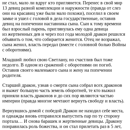
не стал, мало ли вдруг кто приглянется. Перенес в свой мир
13 девиц разной комплекции и наружности (правда от слез
они на красавиц уже были мало похожи), поселил в своем
замке и ушел с головой в дела государственные, оставив
девиц на попечении наставника сына. Сын к тому времени
был взрослый парень, приглянулась ему одна девица
из жертвенных дев и через пол года молодой дракон решился
объявить о том, что собирается женится. Отец не возражал,
сына женил, власть передал (вместе с головной болью Войны
с оборотнями).
Младший любил свою Светлану, но счастлив был тоже
недолго. В одном из сражений с оборотнями он погиб.
Оставив своего маленького сына и жену на попечении
родителя.
Старший дракон, узнав о смерти сына собрал всех драконов
и выжег большую часть земель оборотней, те кто выжил
приняли власть драконов и до сих пор являются частью
империи (правда многие мечтают вернуть свободу и власть).
Вернувшись домой с победой Дракон не находил себе места,
и однажды вновь отправился выпустить пар по ту сторону
портала… И снова барашек и жертвенные девицы. Дракону
понравилась роль божества, и он стал прилетать раз в 5 лет,