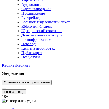
Тираж книги
Аудиокнига
Офлайн-продажи
Продвижение
Буктрейлер
Большой издательский пакет
Rideró для бизнеса
Юридический советник
Дополнительные услуги
Расшифровка текста
Перевод
Книги в аэропортах
Публикация
Все услуги
Кабинет
Кабинет
Уведомления
Отметить все как прочитанные
Показать ещё
18
+