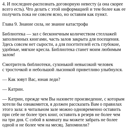
4. И последнее-распознать договорную невесту (а она скорее
всего есть). Что делать с этой информацией и тем более как ее
получить пока не совсем ясно, но оставим как пункт.
Глава 9. Знание сила, не знание катастрофа
Библиотека — зал с бесконечным количеством стеллажей
заполненных книгами, часть залов закрыта для посещения.
Здесь совсем нет сырости, а для посетителей есть глубокие,
удобные, мягкие кресла. Библиотека станет моим любимым
залом!
Смотритель библиотеки, сухонький невысокий человек
с тросточкой и небольшой лысинкой приветливо улыбнулся.
— Как зовут Вас, юная леди?
— Катрин.
— Катрин, прежде чем Вы назовете произведение, с которым
хотели бы ознакомится, я должен рассказать Вам о правилах
этого зала: в читальном зале можно одновременно оставить
при себе не более трех книг, оставить в резерв не более чем
на три дня. С собой в комнату вы можете забрать не более
одной и не более чем на месяц. Запомнили?