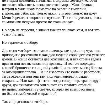
не видела драконов, а ведь маг придумал легенду, которая
позволит объяснить незнание этого мира. Жила бедная
Катрин в маленьком поместье на окраине империи,
в поместье работали только люди, учителя только на дому.
Меня берегли, за ворота не пускали. Так и получилось, что я
со многими вещами просто не сталкивалась
Но ведь не спросил, а значит начнет узнавать сам, и вот это
«сам» пугает.
Но вернемся к отбору.
Для меня «отбор» -это такое телешоу, где красавиц мужчина
приходит с розочками и каждую неделю сообщает кто уезжает
домой. В конце остаются две красавицы, и вся страна гадает
правая или левая, левая или правая… И вот он подходит
к левой брюнетке с хищной улыбкой, а ты весь месяц болела
за блондинку справа… И не известно кто больше расстроен,
ты за экраном или она там, получая гонорар и рыдая
с экрана… Или как в фэнтези, когда соперницы травят друг
друга, доказывают что они знают как править страной,
но принц выбирает ту самую, которая во всем отставала,
но была самой милой и красивой.
Так я представляла «отбор».