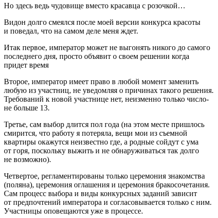
Но здесь ведь чудовище вместо красавца с розочкой…
Видон долго смеялся после моей версии конкурса красоты
и поведал, что на самом деле меня ждет.
Итак первое, император может не выгонять никого до самого
последнего дня, просто объявит о своем решении когда
придет время
Второе, император имеет право в любой момент заменить
любую из участниц, не уведомляя о причинах такого решения.
Требований к новой участнице нет, неизменно только число-
не больше 13.
Третье, сам выбор длится пол года (на этом месте пришлось
смирится, что работу я потеряла, вещи мои из съемной
квартиры окажутся неизвестно где, а родные сойдут с ума
от горя, поскольку выжить и не обнаруживаться так долго
не возможно).
Четвертое, регламентированы только церемония знакомства
(поляна), церемония оглашения и церемония бракосочетания.
Сам процесс выбора и виды конкурсных заданий зависит
от предпочтений императора и согласовывается только с ним.
Участницы оповещаются уже в процессе.