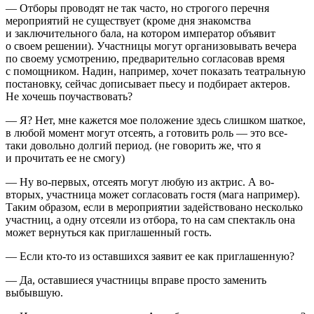
— Отборы проводят не так часто, но строгого перечня
мероприятий не существует (кроме дня знакомства
и заключительного бала, на котором император объявит
о своем решении). Участницы могут организовывать вечера
по своему усмотрению, предварительно согласовав время
с помощником. Надин, например, хочет показать театральную
постановку, сейчас дописывает пьесу и подбирает актеров.
Не хочешь поучаствовать?
— Я? Нет, мне кажется мое положение здесь слишком шаткое,
в любой момент могут отсеять, а готовить роль — это все-
таки довольно долгий период. (не говорить же, что я
и прочитать ее не смогу)
— Ну во-первых, отсеять могут любую из актрис. А во-
вторых, участница может согласовать гостя (мага например).
Таким образом, если в мероприятии задействовано несколько
участниц, а одну отсеяли из отбора, то на сам спектакль она
может вернуться как приглашенный гость.
— Если кто-то из оставшихся заявит ее как приглашенную?
— Да, оставшиеся участницы вправе просто заменить
выбывшую.