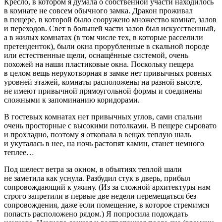
Кресло, в котором я думала о собственной участи находилось
в комнате не совсем обычного замка. Дракон проживал
в пещере, в которой было сооружено множество комнат, залов
и переходов. Свет в большей части залов был искусственный,
а в жилых комнатах (в том числе тех, в которые расселили
претенденток), были окна прорубленные в скальной породе
или естественные щели, оснащённые системой, очень
похожей на наши пластиковые окна. Поскольку пещера
в целом вещь нерукотворная в замке нет привычных ровных
уровней этажей, комнаты расположены на разной высоте,
не имеют привычной прямоугольной формы и соединены
сложными к запоминанию коридорами.
В гостевых комнатах нет привычных углов, сами спальни
очень просторные с высокими потолками. В пещере сыровато
и прохладно, поэтому я откопала в вещах теплую шаль
и укуталась в нее, на ночь растопят камин, станет немного
теплее…
Под шелест ветра за окном, в объятиях теплой шали
не заметила как уснула. Разбудил стук в дверь, прибыл
сопровождающий к ужину. (Из за сложной архитектуры нам
строго запретили в первые две недели перемещаться без
сопровождения, даже если помещение, в которое стремимся
попасть расположено рядом.) Я попросила подождать