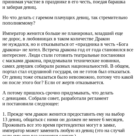
принимая участие в празднике в его честь, поедая барашка
и забирая девиц.
Но что делать с гаремом плачущих девиц, так стремительно
пополняемому?
Император женится больше не планировал, младший еще
не дорос, в любовницах в таком количестве Дракон
не нуждался, но и отказываться от «праздника в честь «Бога
дракона» не хотел. Встреча дракона год от года становился все
интереснее. Люди стали готовить театральные постановки
с масками дракона, придумывали технические новинки,
самих девушек собирали разных
нацио
нальностей. В общем,
портал стал отдушиной государя, он не готов был отказаться.
От девиц тоже отказаться было невозможно, потому что какой
он после этого бог? Если от жертв отказывается.
А потому пришлось срочно придумывать, что делать
с девицами. Собрали совет, разработали регламент
и постановили следующее:
1. Прежде чем дракон женится предоставить ему на выбор
13 девиц, общаться с ними он должен не менее 6 месяцев,
Проживать все это время претендентки могут в замке,
император может заменить любую из девиц (это на случай
если ему еще раз захочется слетать).