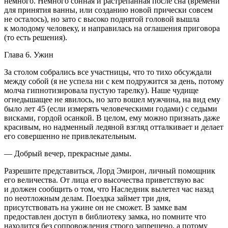
немного. Немного сонная и растрепанная после сна (времени
для принятия ванны, или созданию новой прически совсем
не осталось), но зато с высоко поднятой головой вышла
к молодому человеку, и направилась на оглашения приговора
(то есть решения).
Глава 6. Ужин
За столом собрались все участницы, что то тихо обсуждали
между собой (я не успела ни с кем подружится за день, потому
молча гипнотизировала пустую тарелку). Наше чудище
огнедышащее не явилось, но зато вошел мужчина, на вид ему
было лет 45 (если измерять человеческими годами) с седыми
висками, гордой осанкой. В целом, ему можно признать даже
красивым, но надменный ледяной взгляд отталкивает и делает
его совершенно не привлекательным.
— Добрый вечер, прекрасные дамы.
Разрешите представиться, Лорд Эмирон, личный помощник
его величества. От лица его высочества приветствую вас
и должен сообщить о том, что Наследник вылетел час назад
по неотложным делам. Поездка займет три дня,
присутствовать на ужине он не сможет. В замке вам
предоставлен доступ в библиотеку замка, но помните что
находится без сопровождения строго запрещено, а потому