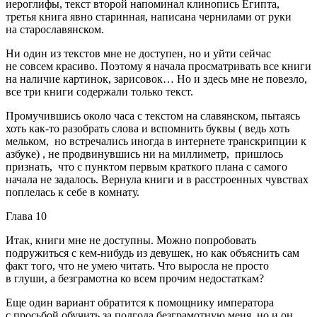
иероглифы, текст второй напоминал клинопись Египта,
третья книга явно старинная, написана чернилами от руки
на старославянском.
Ни один из текстов мне не доступен, но и уйти сейчас
не совсем красиво. Поэтому я начала просматривать все книги
на наличие картинок, зарисовок… Но и здесь мне не повезло,
все три книги содержали только текст.
Промучившись около часа с текстом на славянском, пытаясь
хоть как-то разобрать слова и вспомнить буквы ( ведь хоть
мельком, но встречались иногда в интернете транскрипции к
азбуке) , не продвинувшись ни на миллиметр, пришлось
признать, что с пунктом первым краткого плана с самого
начала не задалось. Вернула книги и в расстроенных чувствах
поплелась к себе в комнату.
Глава 10
Итак, книги мне не доступны. Можно попробовать
подружиться с кем-нибудь из девушек, но как объяснить сам
факт того, что не умею читать. Что выросла не просто
в глуши, а безграмотна ко всем прочим недостаткам?
Еще один вариант обратится к помощнику императора
с просьбой обучить за полгода безграмотную меня, но и он