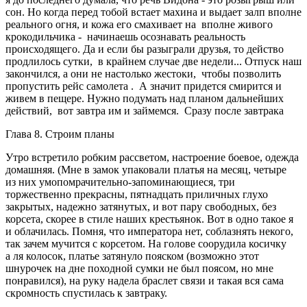
сон. Но когда перед тобой встает махина и выдает залп вполне
реального огня, и кожа его смахивает на вполне живого
крокодильчика - начинаешь осознавать реальность
происходящего. Да и если бы разыграли друзья, то действо
продлилось сутки, в крайнем случае две недели... Отпуск наш
закончился, а они не настолько жестоки, чтобы позволить
пропустить рейс самолета . А значит придется смирится и
живем в пещере. Нужно подумать над планом дальнейших
действий, вот завтра им и займемся. Сразу после завтрака
Глава 8. Строим планы
Утро встретило робким рассветом, настроение боевое, одежда
домашняя. (Мне в замок упаковали платья на месяц, четыре
из них умопомрачительно-запоминающиеся, три
торжественно прекрасны, пятнадцать приличных глухо
закрытых, надежно затянутых, и вот пару свободных, без
корсета, скорее в стиле наших крестьянок. Вот в одно такое я
и облачилась. Помня, что императора нет, соблазнять некого,
так зачем мучится с корсетом. На голове соорудила косичку
а ля колосок, платье затянуло пояском (возможно этот
шнурочек на дне походной сумки не был поясом, но мне
понравился), на руку надела браслет связи и такая вся сама
скромность спустилась к завтраку.