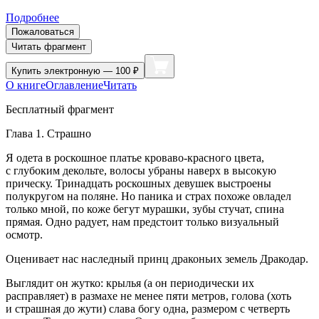
Подробнее
Пожаловаться
Читать фрагмент
Купить
электронную — 100 ₽
О книге
Оглавление
Читать
Бесплатный фрагмент
Глава 1. Страшно
Я одета в роскошное платье кроваво-красного цвета,
с глубоким декольте, волосы убраны наверх в высокую
прическу. Тринадцать роскошных девушек выстроены
полукругом на поляне. Но паника и страх похоже овладел
только мной, по коже бегут мурашки, зубы стучат, спина
прямая. Одно радует, нам предстоит только визуальный
осмотр.
Оценивает нас наследный принц драконьих земель Дракодар.
Выглядит он жутко: крылья (а он периодически их
расправляет) в размахе не менее пяти метров, голова (хоть
и страшная до жути) слава богу одна, размером с четверть