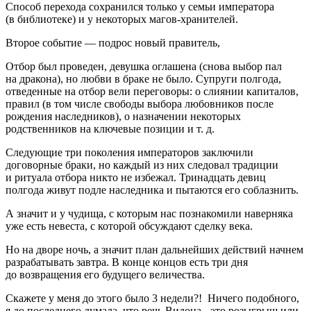
Способ перехода сохранился только у семьи императора
(в библиотеке) и у некоторых магов-хранителей.
Второе событие — подрос новый правитель,
Отбор был проведен, девушка оглашена (снова выбор пал
на дракона), но любви в браке не было. Супруги полгода,
отведенные на отбор вели переговоры: о слиянии капиталов,
правил (в том числе свободы выбора любовников после
рождения наследников), о назначении некоторых
родственников на ключевые позиции и т. д.
Следующие три поколения императоров заключили
договорные браки, но каждый из них следовал традиции
и ритуала отбора никто не избежал. Тринадцать девиц
полгода живут подле наследника и пытаются его соблазнить.
А значит и у чудища, с которым нас познакомили наверняка
уже есть невеста, с которой обсуждают сделку века.
Но на дворе ночь, а значит план дальнейших действий начнем
разрабатывать завтра. В конце концов есть три дня
до возвращения его будущего величества.
Скажете у меня до этого было 3 недели?! Ничего подобного,
я до последнего думала, что речь Видона - это розыгрыш или