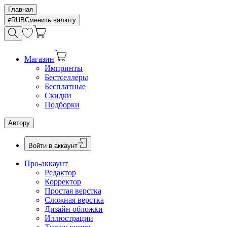
Главная
RUB
Сменить валюту
Магазин
Импринты
Бестселлеры
Бесплатные
Скидки
Подборки
Автору
Войти в аккаунт
Про-аккаунт
Редактор
Корректор
Простая верстка
Сложная верстка
Дизайн обложки
Иллюстрации