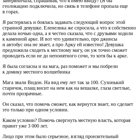
занервничала, спрашивая, что я имею ввиду? (Я бы
геолокацию подключила, но связь в телефоне пропала еще
в горах.
Я растерялась и боялась задавать следующий вопрос этой
странной девушке. Еленелика же спросила, а что я собственно
делала ночью одна, а я честно сказала, что с друзьями ходили
к каменной арке. И вот что удивительно, про джинсы
и автобус она не знает, а про Арку ей известно! Девушка
предложила сходить к местному магу, он уж точно сможет
проводить если не до непонятного сочи, то хотя бы к арке.
Я была согласна и на мага, раз поможет и мы побрели
к домику местного волшебника
Мага звали Видон. На вид ему лет так за 100. Сухонький
старичок, плащ висит на нем как на вешалке, глаза светлые,
почти прозрачные.
Он сказал, что помочь сможет, как вернутся знает, но сделает
это только при одном условии.
Каком условии? Помочь свергнуть местную власть, которая
правит уже 3 000 лет.
Лицо при этом было серьезное, взгляд пронзительный