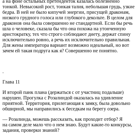
а на фоне остальных претенденток казалась болезненно
тонкой. Невысокий рост, тонкая талия, небольшая грудь, узкие
бедра. В ней не было кипучей энергии, присущей драконам,
низкого грудного голоса или глубокого декольте. В целом для
драконов она была совершенно не стандартной. Если бы речь
шла о человеке, сказала бы что она похожа на утонченную
аристократку, тех что строго соблюдают диету, держат спину
исключительно ровно, а речь их исключительно правильная.
Для жены императора вариант возможно идеальный, но вот
зачем ей такая подруга как я? Совершенно не понятно.
.
Глава 11
И второй панк плана (держаться с от участниц подальше)
нарушен. Прогулка с Розалиндой оказалась на удивление
приятной. Территория, прилегающая к замку, была довольно
об
ширн
ой, мы направились к беседкам на берегу озера.
— Розалинда, можешь рассказать, как проходит отбор? Я
на самом деле мало что о нем знаю. Будут какие-то конкурсы,
задания, проверки знаний?