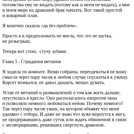
потомства ему не видать (потому как и меня не видать), а мне
в моем мире на драконий брак начхать. Вот такой простой
и коварный план.
Я конечно сказала «да без проблем».
Просто я и предположить не могла, что это не шутка,
не розыгрыш.
Теперь вот стою, стучу зубами .
Глава 5 . Страдания метания
Я ходила по комнате. Вещи собраны, переодеваться не вижу
смысла через пару часов в любом случае спускаться к ужину.
Корсет впивался, не давал дышать, мешал думать.
Устав от метаний и размышлений о том как жить дальше,
опустилась в кресло. Оно располагалось напротив окна
и позволяло немного любоваться небом. Почему немного?
Так через пару часов ужин, на котором объявят что меня
удаляют с отбора. И даже не знаю что хуже-вернутся к магу,
не продержавшись даже суток или ждать обвинений в связи
с заговорщиками, решивших свергнуть драконов.