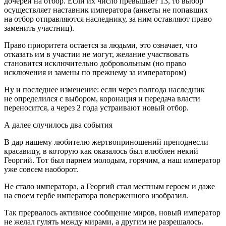
дочерей на отбор. Если их число превышает 13, то выбор
осуществляет наставник императора (анкеты не попавших
на отбор отправляются наследнику, за ним оставляют право
заменить участниц).
Право приоритета остается за людьми, это означает, что
отказать им в участии не могут, желание участвовать
становится исключительно добровольным (но право
исключения и замены по прежнему за императором)
Ну и последнее изменение: если через полгода наследник
не определился с выбором, коронация и передача власти
переносится, а через 2 года устраивают новый отбор.
А далее случилось два события
В дар нашему любителю жертвоприношений преподнесли
красавицу, в которую как оказалось был влюблен некий
Георгий. Тот был парнем молодым, горячим, а наш император
уже совсем наоборот.
Не стало императора, а Георгий стал местным героем и даже
на своем гербе императора поверженного изобразил.
Так прервалось активное сообщение миров, новый император
не желал гулять между мирами, а другим не разрешалось.