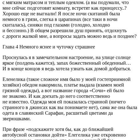
с мягким матрасом и теплым одеялом. (а вы подумали, что
мне сейчас подготовят комнату, встретят как принцессу..?
Хорошо еще не выгнали! Я после ночи скитаний была
немного в грязи, слегка в царапинах (все таки в ночи
скиталась), синяки под глазами (голодно, холодно
и бессонно.) В общем разрешили душ принять, отдохнуть
с дороги жалкой мне, а вопросы задать можно ведь и позднее?
Глава 4 Немного яснее и чуточку страшнее
Проснулась я в замечательном настроение, на улице солнце
яркое (полдень кажется), запах божественный обеденный…
И в конце концов я ведь хотела узнать как домой добраться.
Еленелика (такое сложное имя было у моей гостеприимной
хозяйки) обедом накормила, платье выдала (взамен моей
грязной одежды), а вот название города «Сочи» ей было
не знакомо. И как доехать до него соответственно
не известно. Одежда моя ей показалась странной (ничего
странного в джинсах как вы понимаете нет), сама же она была
одета в славянский Сарафан, расшитый цветами да
зверюшками.
При фразе «подскажите хотя бы, как до ближайшей
автобусной остановки дойти» Елегелика уже откровенно