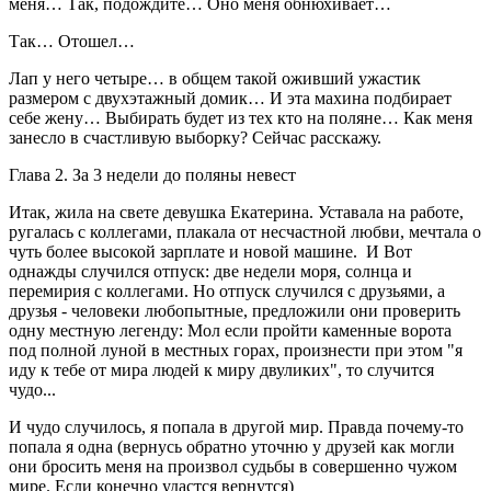
меня… Так, подождите… Оно меня обнюхивает…
Так… Отошел…
Лап у него четыре… в общем такой оживший ужастик
размером с двухэтажный домик… И эта махина подбирает
себе жену… Выбирать будет из тех кто на поляне… Как меня
занесло в счастливую выборку? Сейчас расскажу.
Глава 2. За 3 недели до поляны невест
Итак, жила на свете девушка Екатерина. Уставала на работе,
ругалась с коллегами, плакала от несчастной любви, мечтала о
чуть более высокой зарплате и новой машине. И Вот
однажды случился отпуск: две недели моря, солнца и
перемирия с коллегами. Но отпуск случился с друзьями, а
друзья - человеки любопытные, предложили они проверить
одну местную легенду: Мол если пройти каменные ворота
под полной луной в местных горах, произнести при этом "я
иду к тебе от мира людей к миру двуликих", то случится
чудо...
И чудо случилось, я попала в другой мир. Правда почему-то
попала я одна (вернусь обратно уточню у друзей как могли
они бросить меня на произвол судьбы в совершенно чужом
мире. Если конечно удастся вернутся)