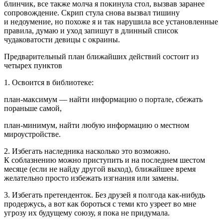
блинчик, все также молча я покинула стол, вызвав заранее
сопровождение. Скрип стула снова вызвал тишину
и недоумение, но похоже я и так нарушила все установленные
правила, думаю и уход запишут в длинный список
чудаковатости девицы с окраины.
Предварительный план ближайших действий состоит из
четырех пунктов
1. Освоится в библиотеке:
план-максимум — найти информацию о портале, сбежать
пораньше самой,
план-минимум, найти любую информацию о местном
мироустройстве.
2. Избегать наследника насколько это возможно.
К соблазнению можно приступить и на последнем шестом
месяце (если не найду другой выход), ближайшее время
желательно просто избежать изгнания или замены.
3. Избегать претенденток. Без друзей я полгода как-нибудь
продержусь, а вот как бороться с теми кто узреет во мне
угрозу их будущему союзу, я пока не придумала.