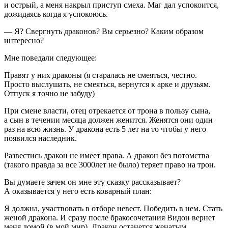
и острый, а меня накрыл приступ смеха. Маг дал успокоится,
дожидаясь когда я успокоюсь.
— Я? Свергнуть драконов? Вы серьезно? Каким образом
интересно?
Мне поведали следующее:
Правят у них драконы (я старалась не смеяться, честно.
Просто выслушать, не смеяться, вернутся к арке и друзьям.
Отпуск я точно не забуду)
При смене власти, отец отрекается от трона в пользу сына,
а сын в течении месяца должен женится. Женятся они один
раз на всю жизнь. У дракона есть 5 лет на то чтобы у него
появился наследник.
Развестись дракон не имеет права. А дракон без потомства
(такого правда за все 3000лет не было) теряет право на трон.
Вы думаете зачем он мне эту сказку рассказывает?
А оказывается у него есть коварный план:
Я должна, участвовать в отборе невест. Победить в нем. Стать
женой дракона. И сразу после бракосочетания Видон вернет
меня домой (в мой мир). Дракон останется женатым,