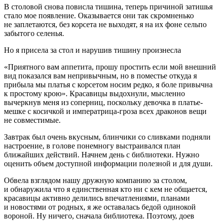
В столовой снова повисла тишина, теперь причиной затишья
стало мое появление. Оказывается они так скромненько
не заплетаются, без корсета не выходят, я на их фоне сельпо
забытого селенья.
Но я присела за стол и нарушив тишину произнесла
«Приятного вам аппетита, прошу простить если мой внешний
вид показался вам непривычным, но в поместье откуда я
прибыла мы платья с корсетом носим редко, я боле привычна
к простому крою». Красавицы выдохнули, мысленно
вычеркнув меня из соперниц, поскольку девочка в платье-
мешке с косичкой и императрица-гроза всех драконов вещи
не совместимые.
Завтрак был очень вкусным, блинчики со сливками подняли
настроение, в голове понемногу выстраивался план
ближайших действий. Начнем день с библиотеки. Нужно
оценить объем доступной информации полезной и для души.
Обвела взглядом нашу дружную компанию за столом,
и обнаружила что я единственная кто ни с кем не общается,
красавицы активно делились впечатлениями, планами
и новостями от родных, я же оставалась бедой одинокой
вороной. Ну ничего, сначала библиотека. Поэтому, доев