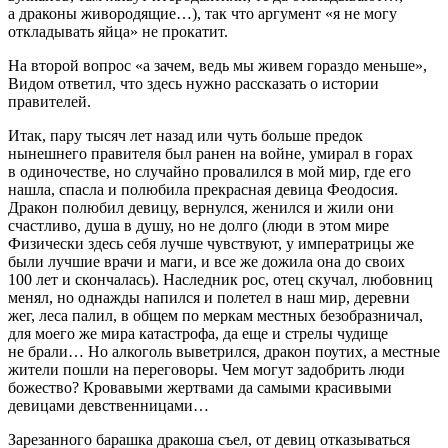
а драконы живородящие…), так что аргумент «я не могу
откладывать яйца» не прокатит.
На второй вопрос «а зачем, ведь мы живем гораздо меньше»,
Видом ответил, что здесь нужно рассказать о истории
правителей.
Итак, пару тысяч лет назад или чуть больше предок
нынешнего правителя был ранен на войне, умирал в горах
в одиночестве, но случайно провалился в мой мир, где его
нашла, спасла и полюбила прекрасная девица Феодосия.
Дракон полюбил девицу, вернулся, женился и жили они
счастливо, душа в душу, но не долго (люди в этом мире
Физически здесь себя лучше чувствуют, у императрицы же
были лучшие врачи и маги, и все же дожила она до своих
100 лет и скончалась). Наследник рос, отец скучал, любовниц
менял, но однажды напился и полетел в наш мир, деревни
жег, леса палил, в общем по меркам местных безобразничал,
для моего же мира катастрофа, да еще и стрелы чудище
не брали… Но алкоголь выветрился, дракон поутих, а местные
жители пошли на переговоры. Чем могут задобрить люди
божество? Кровавыми жертвами да самыми красивыми
девицами
девств
енницами…
Зарезанного барашка дракоша съел, от девиц отказываться