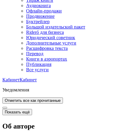
Тираж книги
Аудиокнига
Офлайн-продажи
Продвижение
Буктрейлер
Большой издательский пакет
Rideró для бизнеса
Юридический советник
Дополнительные услуги
Расшифровка текста
Перевод
Книги в аэропортах
Публикация
Все услуги
Кабинет
Кабинет
Уведомления
Отметить все как прочитанные
Показать ещё
Об авторе