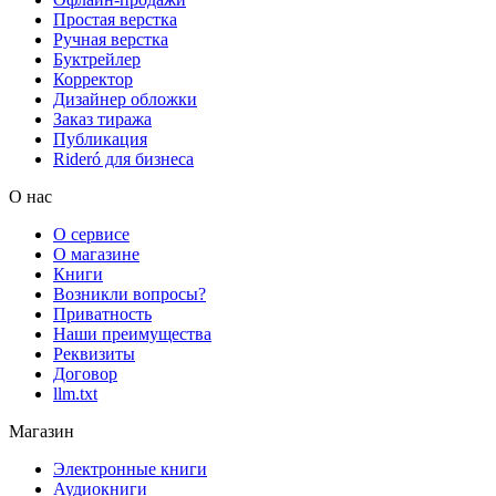
Простая верстка
Ручная верстка
Буктрейлер
Корректор
Дизайнер обложки
Заказ тиража
Публикация
Rideró для бизнеса
О нас
О сервисе
О магазине
Книги
Возникли вопросы?
Приватность
Наши преимущества
Реквизиты
Договор
llm.txt
Магазин
Электронные книги
Аудиокниги