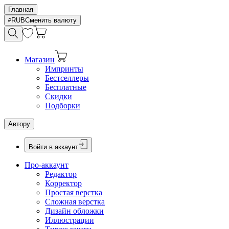
Главная
RUB
Сменить валюту
Магазин
Импринты
Бестселлеры
Бесплатные
Скидки
Подборки
Автору
Войти в аккаунт
Про-аккаунт
Редактор
Корректор
Простая верстка
Сложная верстка
Дизайн обложки
Иллюстрации