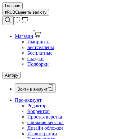
Главная
RUB
Сменить валюту
Магазин
Импринты
Бестселлеры
Бесплатные
Скидки
Подборки
Автору
Войти в аккаунт
Про-аккаунт
Редактор
Корректор
Простая верстка
Сложная верстка
Дизайн обложки
Иллюстрации