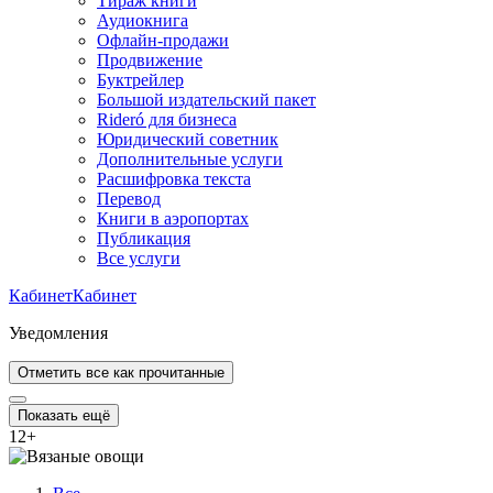
Тираж книги
Аудиокнига
Офлайн-продажи
Продвижение
Буктрейлер
Большой издательский пакет
Rideró для бизнеса
Юридический советник
Дополнительные услуги
Расшифровка текста
Перевод
Книги в аэропортах
Публикация
Все услуги
Кабинет
Кабинет
Уведомления
Отметить все как прочитанные
Показать ещё
12
+