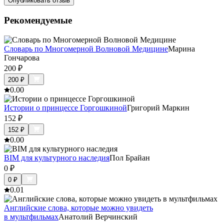
Опубликовать отзыв
Рекомендуемые
Словарь по Многомерной Волновой Медицине
Марина
Гончарова
200
₽
200
₽
0.0
0
Истории о принцессе Горгошкиной
Григорий Маркин
152
₽
152
₽
0.0
0
BIM для культурного наследия
Пол Брайан
0
₽
0
₽
0.0
1
Английские слова, которые можно увидеть
в мультфильмах
Анатолий Верчинский