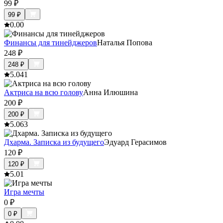
99
₽
99
₽
0.0
0
Финансы для тинейджеров
Наталья Попова
248
₽
248
₽
5.0
41
Актриса на всю голову
Анна Илюшина
200
₽
200
₽
5.0
63
Дхарма. Записка из будущего
Эдуард Герасимов
120
₽
120
₽
5.0
1
Игра мечты
0
₽
0
₽