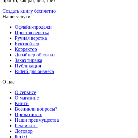
просто, как раз, два, три!
Создать книгу бесплатно
Наши услуги
Офлайн-продажи
Простая верстка
Ручная верстка
Буктрейлер
Корректор
Дизайнер обложки
Заказ тиража
Публикация
Rideró для бизнеса
О нас
О сервисе
О магазине
Книги
Возникли вопросы?
Приватность
Наши преимущества
Реквизиты
Договор
llm.txt