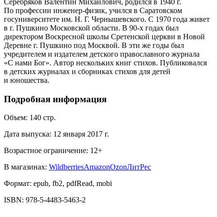
Серебряков Валентин Михайлович, родился в 1940 г.
По профессии инженер-физик, учился в Саратовском
госуниверситете им. Н. Г. Чернышевского. С 1970 года живет
в г. Пушкино Московской области. В 90-х годах был
директором Воскресной школы Сретенской церкви в Новой
Деревне г. Пушкино под Москвой. В эти же годы был
учредителем и издателем детского православного журнала
«С нами Бог». Автор нескольких книг стихов. Публиковался
в детских журналах и сборниках стихов для детей
и юношества.
Подробная информация
Объем:
140
стр.
Дата выпуска:
12 января 2017 г.
Возрастное ограничение:
12
+
В магазинах:
Wildberries
Amazon
Ozon
ЛитРес
Формат:
epub, fb2, pdfRead, mobi
ISBN:
978-5-4483-5463-2