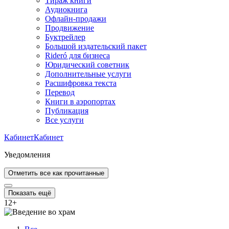
Тираж книги
Аудиокнига
Офлайн-продажи
Продвижение
Буктрейлер
Большой издательский пакет
Rideró для бизнеса
Юридический советник
Дополнительные услуги
Расшифровка текста
Перевод
Книги в аэропортах
Публикация
Все услуги
Кабинет
Кабинет
Уведомления
Отметить все как прочитанные
Показать ещё
12
+