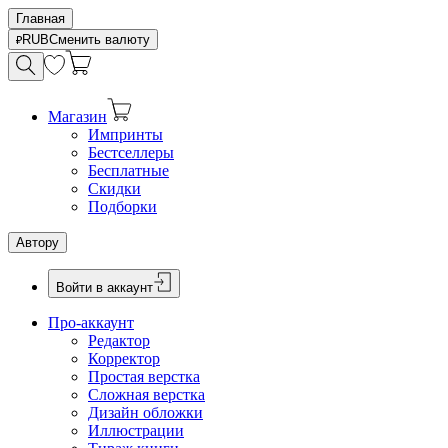
Главная
RUB
Сменить валюту
Магазин
Импринты
Бестселлеры
Бесплатные
Скидки
Подборки
Автору
Войти в аккаунт
Про-аккаунт
Редактор
Корректор
Простая верстка
Сложная верстка
Дизайн обложки
Иллюстрации