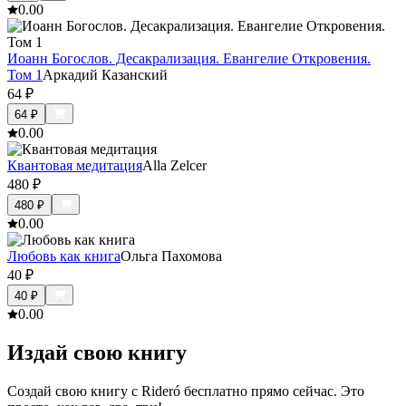
0.0
0
Иоанн Богослов. Десакрализация. Евангелие Откровения.
Том 1
Аркадий Казанский
64
₽
64
₽
0.0
0
Квантовая медитация
Alla Zelcer
480
₽
480
₽
0.0
0
Любовь как книга
Ольга Пахомова
40
₽
40
₽
0.0
0
Издай свою книгу
Создай свою книгу с Rideró бесплатно прямо сейчас. Это