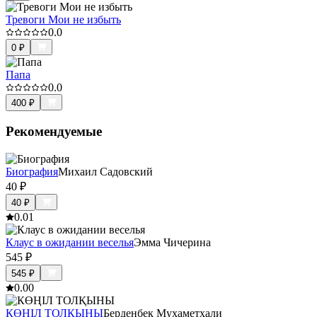
Тревоги Мои не избыть
0.0
0
₽
Папа
0.0
400
₽
Рекомендуемые
Биография
Михаил Садовский
40
₽
40
₽
0.0
1
Клаус в ожидании веселья
Эмма Чичерина
545
₽
545
₽
0.0
0
КӨҢІЛ ТОЛҚЫНЫ
Берденбек Мухаметхали