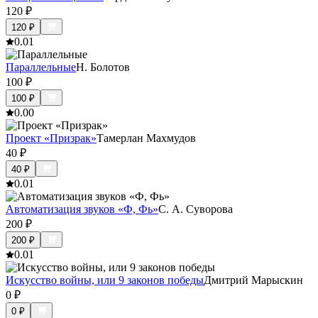
120
₽
120
₽
0.0
1
Параллельные
Н. Болотов
100
₽
100
₽
0.0
0
Проект «Призрак»
Тамерлан Махмудов
40
₽
40
₽
0.0
1
Автоматизация звуков «Ф, Фь»
С. А. Суворова
200
₽
200
₽
0.0
1
Искусство войны, или 9 законов победы
Дмитрий Марыскин
0
₽
0
₽