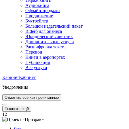
Тираж книги
Аудиокнига
Офлайн-продажи
Продвижение
Буктрейлер
Большой издательский пакет
Rideró для бизнеса
Юридический советник
Дополнительные услуги
Расшифровка текста
Перевод
Книги в аэропортах
Публикация
Все услуги
Кабинет
Кабинет
Уведомления
Отметить все как прочитанные
Показать ещё
12
+