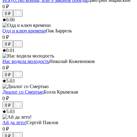
Искусство войны, или 9 законов победы
Дмитрий Марыскин
0
₽
0
₽
0.0
0
Одд и ключ времени
Оак Баррель
0
₽
0
₽
0.0
1
Нас водила молодость
Николай Кожевников
0
₽
0
₽
5.0
3
Диалог со Смертью
Бэлла Крымская
0
₽
0
₽
5.0
3
Ай да лето!
Сергей Павлов
0
₽
0
₽