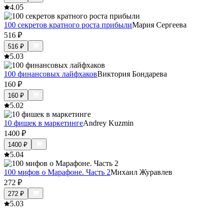
4.0
5
100 секретов кратного роста прибыли
Мария Сергеева
516
₽
516
₽
5.0
3
100 финансовых лайфхаков
Виктория Бондарева
160
₽
160
₽
5.0
2
10 фишек в маркетинге
Andrey Kuzmin
1400
₽
1400
₽
5.0
4
100 мифов о Марафоне. Часть 2
Михаил Журавлев
272
₽
272
₽
5.0
3