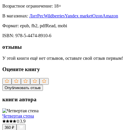
Возрастное ограничение:
18
+
В магазинах:
ЛитРес
Wildberries
Yandex market
Ozon
Amazon
Формат:
epub, fb2, pdfRead, mobi
ISBN:
978-5-4474-8910-6
отзывы
У этой книги ещё нет отзывов, оставьте свой отзыв первым!
Оцените книгу
Опубликовать отзыв
книги автора
Четвертая стена
3.9
360
₽