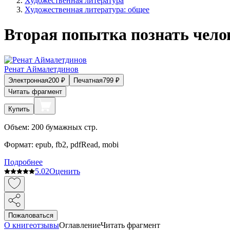
Художественная литература
Художественная литература: общее
Вторая попытка познать чело
Ренат Аймалетдинов
Электронная
200
₽
Печатная
799
₽
Читать фрагмент
Купить
Объем:
200
бумажных стр.
Формат:
epub, fb2, pdfRead, mobi
Подробнее
5.0
2
Оценить
Пожаловаться
О книге
отзывы
Оглавление
Читать фрагмент