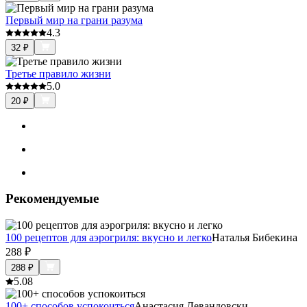
Первый мир на грани разума
4.3
32
₽
Третье правило жизни
5.0
20
₽
Рекомендуемые
100 рецептов для аэрогриля: вкусно и легко
Наталья Бибекина
288
₽
288
₽
5.0
8
100+ способов успокоиться
Анастасия Левандовски