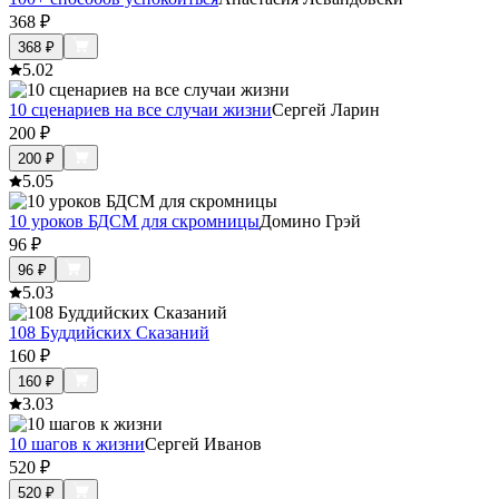
368
₽
368
₽
5.0
2
10 сценариев на все случаи жизни
Сергей Ларин
200
₽
200
₽
5.0
5
10 уроков БДСМ для скромницы
Домино Грэй
96
₽
96
₽
5.0
3
108 Буддийских Сказаний
160
₽
160
₽
3.0
3
10 шагов к жизни
Сергей Иванов
520
₽
520
₽