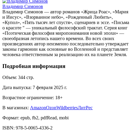
Владимир Симонов
Владимир Симонов — автор романов «Жрица Роас», «Мария
и Иисус», «Взорванное небо», «Рожденный Любить»,
«Купол», «Пять тысяч лет спустя», сценариев и эссе. «Письма
о красоте " — уникальный философский трактат. Серия книг
«Поэтическая философия миропонимания новой эпохи» —
своеобразная летопись нашего времени. Во всех своих
произведениях автор неизменно последовательно утверждает
законы гармонии как основные во Вселенной и представляет
человека ответственным за реализацию их на планете Земля.
Подробная информация
Объем:
344
стр.
Дата выпуска:
7 февраля 2025 г.
Возрастное ограничение:
18
+
В магазинах:
Amazon
Ozon
Wildberries
ЛитРес
Формат:
epub, fb2, pdfRead, mobi
ISBN:
978-5-0065-4336-2