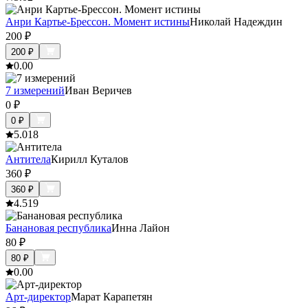
Анри Картье-Брессон. Момент истины
Николай Надеждин
200
₽
200
₽
0.0
0
7 измерений
Иван Веричев
0
₽
0
₽
5.0
18
Антитела
Кирилл Куталов
360
₽
360
₽
4.5
19
Банановая республика
Инна Лайон
80
₽
80
₽
0.0
0
Арт-директор
Марат Карапетян