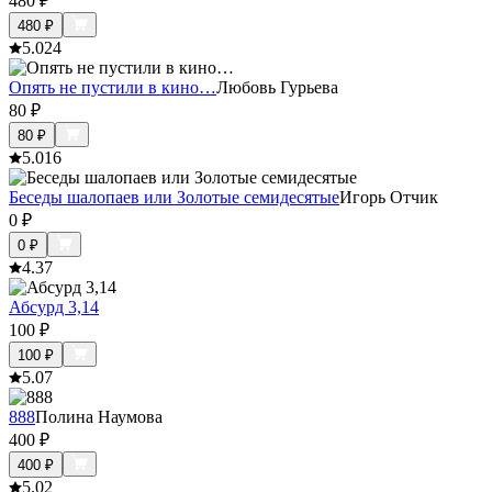
480
₽
480
₽
5.0
24
Опять не пустили в кино…
Любовь Гурьева
80
₽
80
₽
5.0
16
Беседы шалопаев или Золотые семидесятые
Игорь Отчик
0
₽
0
₽
4.3
7
Абсурд 3,14
100
₽
100
₽
5.0
7
888
Полина Наумова
400
₽
400
₽
5.0
2