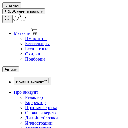
Главная
RUB
Сменить валюту
Магазин
Импринты
Бестселлеры
Бесплатные
Скидки
Подборки
Автору
Войти в аккаунт
Про-аккаунт
Редактор
Корректор
Простая верстка
Сложная верстка
Дизайн обложки
Иллюстрации