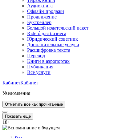
Тираж книги
Аудиокнига
Офлайн-продажи
Продвижение
Буктрейлер
Большой издательский пакет
Rideró для бизнеса
Юридический советник
Дополнительные услуги
Расшифровка текста
Перевод
Книги в аэропортах
Публикация
Все услуги
Кабинет
Кабинет
Уведомления
Отметить все как прочитанные
Показать ещё
18
+