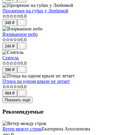
Прозрение на губах у Любимой
0.0
348
₽
Взорванное небо
0.0
244
₽
Сеятель
0.0
396
₽
Птица на одном крыле не летает
0.0
484
₽
Показать ещё
Рекомендуемые
Ветер между строк
Екатерина Аполлонова