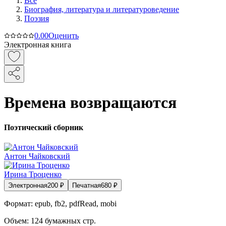
Все
Биография, литература и литературоведение
Поэзия
0.0
0
Оценить
Электронная книга
Времена возвращаются
Поэтический сборник
Антон Чайковский
Ирина Троценко
Электронная
200
₽
Печатная
680
₽
Формат:
epub, fb2, pdfRead, mobi
Объем:
124
бумажных стр.