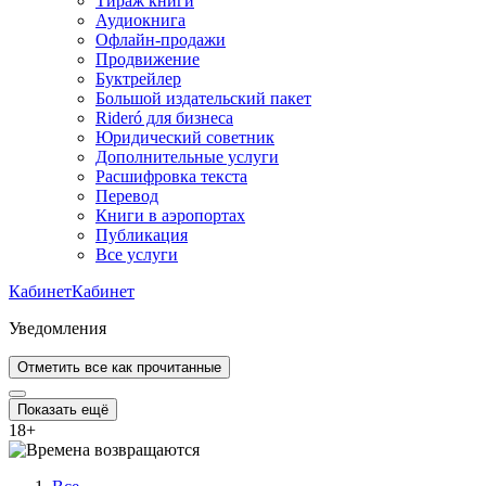
Тираж книги
Аудиокнига
Офлайн-продажи
Продвижение
Буктрейлер
Большой издательский пакет
Rideró для бизнеса
Юридический советник
Дополнительные услуги
Расшифровка текста
Перевод
Книги в аэропортах
Публикация
Все услуги
Кабинет
Кабинет
Уведомления
Отметить все как прочитанные
Показать ещё
18
+