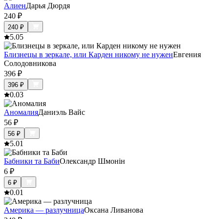
Алиен
Дарья Дюрдя
240
₽
240
₽
5.0
5
Близнецы в зеркале, или Карден никому не нужен
Евгения
Солодовникова
396
₽
396
₽
0.0
3
Аномалия
Даниэль Вайс
56
₽
56
₽
5.0
1
Бабники та Баби
Олександр Шмонiн
6
₽
6
₽
0.0
1
Америка — разлучница
Оксана Ливанова