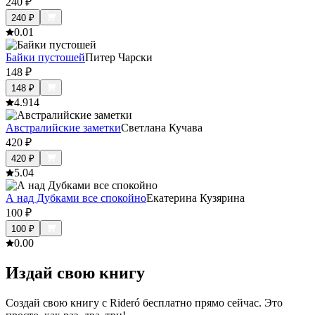
240
₽
240
₽
0.0
1
Байки пустошей
Питер Чарски
148
₽
148
₽
4.9
14
Австралийские заметки
Светлана Кучава
420
₽
420
₽
5.0
4
А над Дубками все спокойно
Екатерина Кузярина
100
₽
100
₽
0.0
0
Издай свою книгу
Создай свою книгу с Rideró бесплатно прямо сейчас. Это