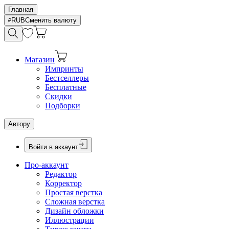
Главная
RUB
Сменить валюту
Магазин
Импринты
Бестселлеры
Бесплатные
Скидки
Подборки
Автору
Войти в аккаунт
Про-аккаунт
Редактор
Корректор
Простая верстка
Сложная верстка
Дизайн обложки
Иллюстрации