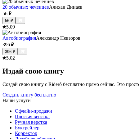
20 обычных чеченцев
Алихан Динаев
56
₽
56
₽
5.0
9
Автобиография
Александр Невзоров
396
₽
396
₽
5.0
2
Издай свою книгу
Создай свою книгу с Rideró бесплатно прямо сейчас. Это просто,
Создать книгу бесплатно
Наши услуги
Офлайн-продажи
Простая верстка
Ручная верстка
Буктрейлер
Корректор
Дизайнер обложки