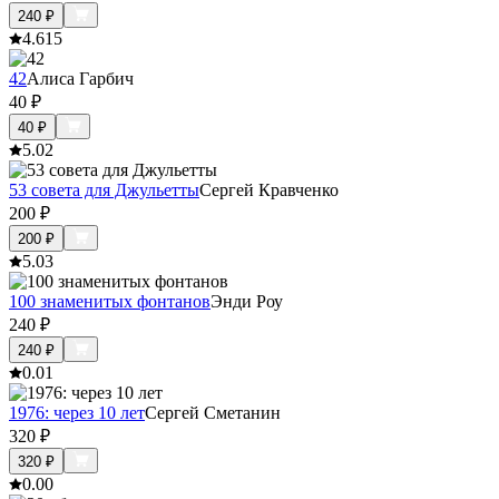
240
₽
4.6
15
42
Алиса Гарбич
40
₽
40
₽
5.0
2
53 совета для Джульетты
Сергей Кравченко
200
₽
200
₽
5.0
3
100 знаменитых фонтанов
Энди Роу
240
₽
240
₽
0.0
1
1976: через 10 лет
Сергей Сметанин
320
₽
320
₽
0.0
0