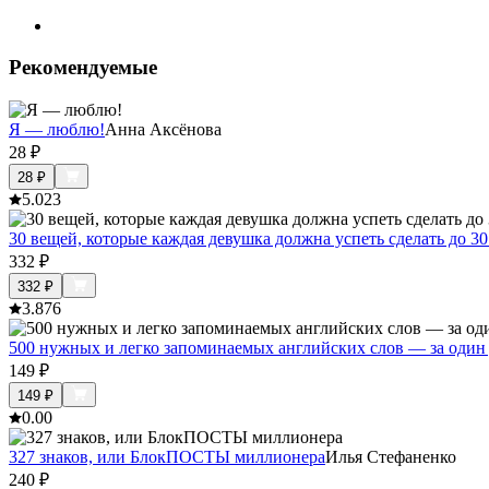
Рекомендуемые
Я — люблю!
Анна Аксёнова
28
₽
28
₽
5.0
23
30 вещей, которые каждая девушка должна успеть сделать до 30
332
₽
332
₽
3.8
76
500 нужных и легко запоминаемых английских слов — за один 
149
₽
149
₽
0.0
0
327 знаков, или БлокПОСТЫ миллионера
Илья Стефаненко
240
₽