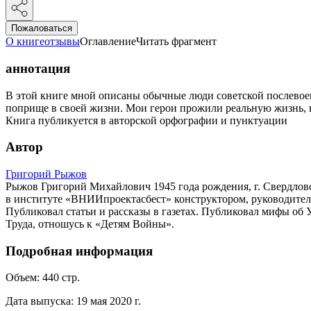
Пожаловаться
О книге
отзывы
Оглавление
Читать фрагмент
аннотация
В этой книге мной описаны обычные люди советской послевоен
поприще в своей жизни. Мои герои прожили реальную жизнь
Книга публикуется в авторской орфографии и пунктуации
Автор
Григорий Рыжов
Рыжов Григорий Михайлович 1945 года рождения, г. Свердловс
в институте «ВНИИпроектасбест» конструктором, руководителе
Публиковал статьи и рассказы в газетах. Публиковал мифы об 
Труда, отношусь к «Детям Войны».
Подробная информация
Объем:
440
стр.
Дата выпуска:
19 мая 2020 г.