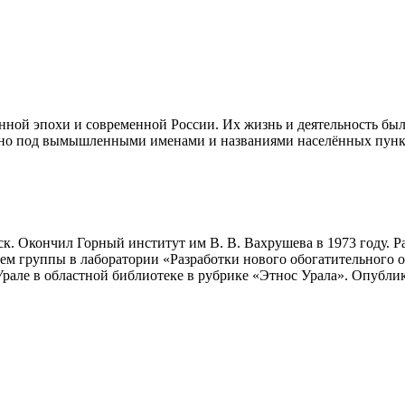
ной эпохи и современной России. Их жизнь и деятельность был
, но под вымышленными именами и названиями населённых пу
к. Окончил Горный институт им В. В. Вахрушева в 1973 году. Р
м группы в лаборатории «Разработки нового обогатительного о
Урале в областной библиотеке в рубрике «Этнос Урала». Опубли