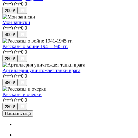
0.0
200
₽
Мои записки
0.0
400
₽
Рассказы о войне 1941-1945 гг.
0.0
280
₽
Артиллерия уничтожает танки врага
0.0
480
₽
Рассказы и очерки
0.0
280
₽
Показать ещё