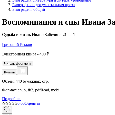
Биография, литература и литературоведение
Биография и документальная проза
Биография: общий
Воспоминания и сны Ивана З
Судьба и жизнь Ивана Забелина 21 — 1
Григорий Рыжов
Электронная
книга -
400 ₽
Читать фрагмент
Купить
Объем:
440
бумажных стр.
Формат:
epub, fb2, pdfRead, mobi
Подробнее
0.0
0
Оценить