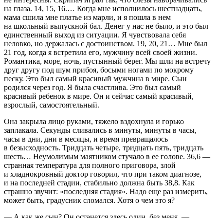
на глаза. 14, 15, 16.… Когда мне исполнилось шестнадцать,
мама сшила мне платье из марли, и я пошла в нем
на школьный выпускной бал. Денег у нас не было, и это был
единственный выход из ситуации. Я чувствовала себя
неловко, но держалась с достоинством. 19, 20, 21… Мне был
21 год, когда я встретила его, мужчину всей своей жизни.
Романтика, море, ночь, пустынный берег. Мы шли на встречу
друг другу под шум прибоя, босыми ногами по мокрому
песку. Это был самый красивый мужчина в мире. Сын
родился через год. Я была счастлива. Это был самый
красивый ребенок в мире. Он и сейчас самый красивый,
взрослый, самостоятельный.
Она закрыла лицо руками, тяжело вздохнула и горько
заплакала. Секунды сливались в минуты, минуты в часы,
часы в дни, дни в месяцы, и время превращалось
в безысходность. Тридцать четыре, тридцать пять, тридцать
шесть… Неумолимым маятником стучало в ее голове. 36,6 —
странная температура для полного приговора, злой
и хладнокровный доктор говорил, что при таком диагнозе,
и на последней стадии, стабильно должна быть 38,8. Как
страшно звучит: «последняя стадия». Надо еще раз измерить,
может быть, градусник сломался. Хотя о чем это я?
— А как же сын? Он останется здесь один, без меня, —