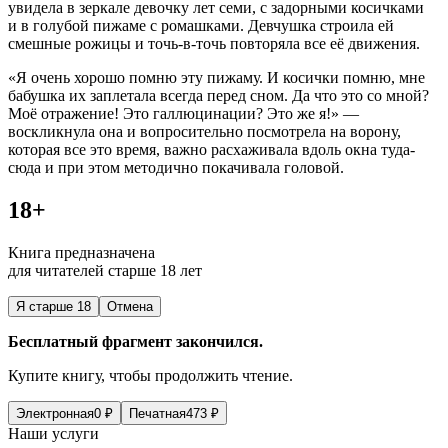
увидела в зеркале девочку лет семи, с задорными косичками
и в голубой пижаме с ромашками. Девчушка строила ей
смешные рожицы и точь-в-точь повторяла все её движения.
«Я очень хорошо помню эту пижаму. И косички помню, мне
бабушка их заплетала всегда перед сном. Да что это со мной?
Моё отражение! Это галлюцинации? Это же я!» —
воскликнула она и вопросительно посмотрела на ворону,
которая все это время, важно расхаживала вдоль окна туда-
сюда и при этом методично покачивала головой.
18+
Книга предназначена
для читателей старше 18 лет
Я старше 18
Отмена
Бесплатный фрагмент закончился.
Купите книгу, чтобы продолжить чтение.
Электронная
0
₽
Печатная
473
₽
Наши услуги