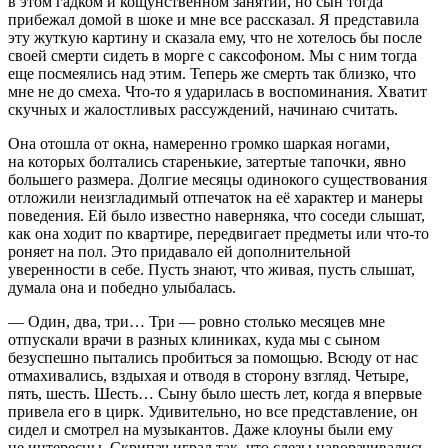
в этом гадком и кощунственном занятии, но сын тогда
прибежал домой в шоке и мне все рассказал. Я представила
эту жуткую картину и сказала ему, что не хотелось бы после
своей смерти сидеть в морге с саксофоном. Мы с ним тогда
еще посмеялись над этим. Теперь же смерть так близко, что
мне не до смеха. Что-то я ударилась в воспоминания. Хватит
скучных и жалостливых рассуждений, начинаю считать.
Она отошла от окна, намеренно громко шаркая ногами,
на которых болтались старенькие, затертые тапочки, явно
большего размера. Долгие месяцы одинокого существования
отложили неизгладимый отпечаток на её характер и манеры
поведения. Ей было известно наверняка, что соседи слышат,
как она ходит по квартире, передвигает предметы или что-то
роняет на пол. Это придавало ей дополнительной
уверенности в себе. Пусть знают, что живая, пусть слышат,
думала она и победно улыбалась.
— Один, два, три… Три — ровно столько месяцев мне
отпускали врачи в разных клиниках, куда мы с сыном
безуспешно пытались пробиться за помощью. Всюду от нас
отмахивались, вздыхая и отводя в сторону взгляд. Четыре,
пять, шесть. Шесть… Сыну было шесть лет, когда я впервые
привела его в цирк. Удивительно, но все представление, он
сидел и смотрел на музыкантов. Даже клоуны были ему
не интересны. Скрипач играл так, что слезы наворачивались