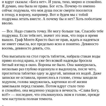
и вдруг сказала: «Бога нет». И ушла, тихо, мирно и спокойно.
Я думаю, она была не права. Бог есть. Почему-то именно
сейчас подумала, что моя душа после смерти поселится
в птицу, в ворону, например. Вот и будем мы с тобой
подружка летать вместе. А почему бы и нет? Хоть поболтаем
вволю.
— Все. Надо ставить точку. Не могу больше так. Спасибо тебе
подружка. Если тебя нет, значит это знак, что пора и время
вышло. Граф Монте-Кристо был не прав, ждать и надеяться
не имеет смысла, все предельно ясно и понятно. Девяносто
восемь, девяносто девять, сто.
Она высыпала на стол горсть таблеток, набрала стакан воды
прямо из-под крана, и уже без всякой надежды бросила
беглый взгляд в окно. Вороны не было. Она зажмурилась,
несколько раз глубоко вздохнула и выдохнула, после чего,
проглотила таблетки одну за другой, запивая их водой. Даже
записки не оставила, пронеслось в голове, стены заходили
ходуном, голова закружилась, картинки из её жизни
замелькали перед глазами. Потом вдруг стало тихо
и спокойно, она медленно уходила в вечность. «Слава Богу,
всё!» — последнее, что откликнулось эхом в голове, прежде
чем наступила полная темнота.