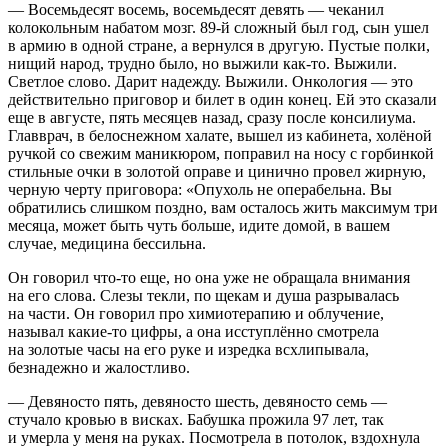
— Восемьдесят восемь, восемьдесят девять — чеканил
колокольным набатом мозг. 89-й сложный был год, сын ушел
в армию в одной стране, а вернулся в другую. Пустые полки,
нищий народ, трудно было, но выжили как-то. Выжили.
Светлое слово. Дарит надежду. Выжили. Онкология — это
действительно приговор и билет в один конец. Ей это сказали
еще в августе, пять месяцев назад, сразу после консилиума.
Главврач, в белоснежном халате, вышел из кабинета, холёной
ручкой со свежим маникюром, поправил на носу с горбинкой
стильные очки в золотой оправе и цинично провел жирную,
черную черту приговора: «Опухоль не операбельна. Вы
обратились слишком поздно, вам осталось жить максимум три
месяца, может быть чуть больше, идите домой, в вашем
случае, медицина бессильна.
Он говорил что-то еще, но она уже не обращала внимания
на его слова. Слезы текли, по щекам и душа разрывалась
на части. Он говорил про химиотерапию и облучение,
называл какие-то цифры, а она исступлённо смотрела
на золотые часы на его руке и изредка всхлипывала,
безнадежно и жалостливо.
— Девяносто пять, девяносто шесть, девяносто семь —
стучало кровью в висках. Бабушка прожила 97 лет, так
и умерла у меня на руках. Посмотрела в потолок, вздохнула