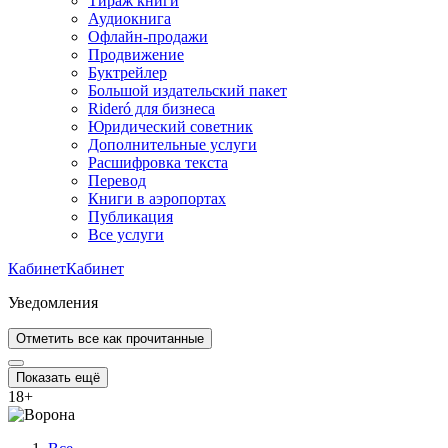
Тираж книги
Аудиокнига
Офлайн-продажи
Продвижение
Буктрейлер
Большой издательский пакет
Rideró для бизнеса
Юридический советник
Дополнительные услуги
Расшифровка текста
Перевод
Книги в аэропортах
Публикация
Все услуги
Кабинет
Кабинет
Уведомления
Отметить все как прочитанные
Показать ещё
18
+