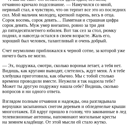
отчаянно кричало подсознание. — Намучился со мной,
нервный стал, я чувствую, что он терпит все это из последних
сил. Мой мальчик молодец, крепкий парень, весь в отца.
Сорок восемь, сорок девять… Памятная и страшная цифра
сорок девять. Муж умер внезапно, ровно за три дня
до пятидесятилетнего юбилея. Вот так сел за стол, рюмку
поднял, и навсегда остался в своем возрасте. Жаль его,
хороший был человек, талантливый и очень добрый.
Счет неумолимо приближался к черной сотне, за которой уже
ничего быть не могло.
— Эх, подружка, смотри, сколько воронья летает, а тебя нет.
Видишь, как кругами выводят, слетелись, ждут меня. А я тебе
хлебушка приготовила, как обычно. Мы с тобой столько
времени проводили вместе. Неужели я так надоела тебе?
Может ты другую подружку нашла себе? Видишь, сколько
вопросов и ни одного ответа.
Взглядом полным отчаяния и надежды, она разглядывала
верхушки засыпанных снегом деревьев и обледенелые крыши
многоэтажек. Ей вдруг пришло в голову, что закованные в лед
телевизионные антенны, напоминают могильные кресты
на зимнем кладбище. От этой мысли ей стало жутко.