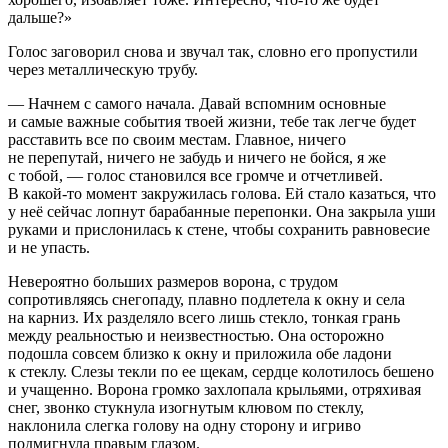
дальше?»
Голос заговорил снова и звучал так, словно его пропустили
через металлическую трубу.
— Начнем с самого начала. Давай вспомним основные
и самые важные события твоей жизни, тебе так легче будет
расставить все по своим местам. Главное, ничего
не перепутай, ничего не забудь и ничего не бойся, я же
с тобой, — голос становился все громче и отчетливей.
В какой-то момент закружилась голова. Ей стало казаться, что
у неё сейчас лопнут барабанные перепонки. Она закрыла уши
руками и прислонилась к стене, чтобы сохранить равновесие
и не упасть.
Невероятно больших размеров ворона, с трудом
сопротивляясь снегопаду, плавно подлетела к окну и села
на карниз. Их разделяло всего лишь стекло, тонкая грань
между реальностью и неизвестностью. Она осторожно
подошла совсем близко к окну и приложила обе ладони
к стеклу. Слезы текли по ее щекам, сердце колотилось бешено
и учащенно. Ворона громко захлопала крыльями, отряхивая
снег, звонко стукнула изогнутым клювом по стеклу,
наклонила слегка голову на одну сторону и игриво
подмигнула правым глазом.