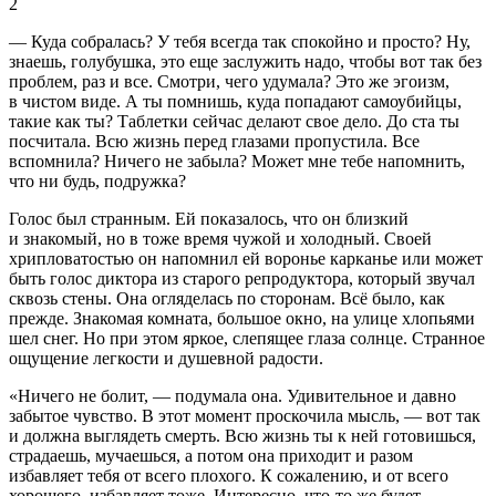
2
— Куда собралась? У тебя всегда так спокойно и просто? Ну,
знаешь, голубушка, это еще заслужить надо, чтобы вот так без
проблем, раз и все. Смотри, чего удумала? Это же эгоизм,
в чистом виде. А ты помнишь, куда попадают самоубийцы,
такие как ты? Таблетки сейчас делают свое дело. До ста ты
посчитала. Всю жизнь перед глазами пропустила. Все
вспомнила? Ничего не забыла? Может мне тебе напомнить,
что ни будь, подружка?
Голос был странным. Ей показалось, что он близкий
и знакомый, но в тоже время чужой и холодный. Своей
хрипловатостью он напомнил ей воронье карканье или может
быть голос диктора из старого репродуктора, который звучал
сквозь стены. Она огляделась по сторонам. Всё было, как
прежде. Знакомая комната, большое окно, на улице хлопьями
шел снег. Но при этом яркое, слепящее глаза солнце. Странное
ощущение легкости и душевной радости.
«Ничего не болит, — подумала она. Удивительное и давно
забытое чувство. В этот момент проскочила мысль, — вот так
и должна выглядеть смерть. Всю жизнь ты к ней готовишься,
страдаешь, мучаешься, а потом она приходит и разом
избавляет тебя от всего плохого. К сожалению, и от всего
хорошего, избавляет тоже. Интересно, что-то же будет