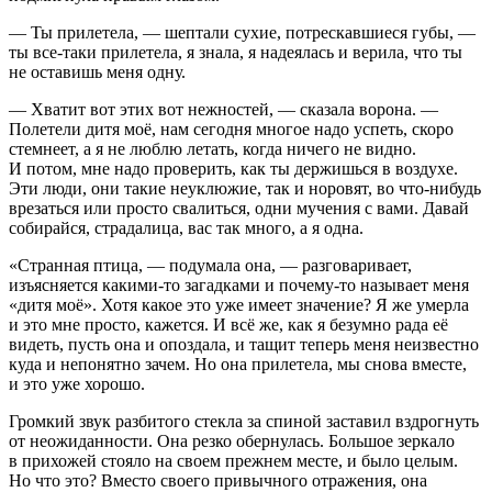
— Ты прилетела, — шептали сухие, потрескавшиеся губы, —
ты все-таки прилетела, я знала, я надеялась и верила, что ты
не оставишь меня одну.
— Хватит вот этих вот нежностей, — сказала ворона. —
Полетели дитя моё, нам сегодня многое надо успеть, скоро
стемнеет, а я не люблю летать, когда ничего не видно.
И потом, мне надо проверить, как ты держишься в воздухе.
Эти люди, они такие неуклюжие, так и норовят, во что-нибудь
врезаться или просто свалиться, одни мучения с вами. Давай
собирайся, страдалица, вас так много, а я одна.
«Странная птица, — подумала она, — разговаривает,
изъясняется какими-то загадками и почему-то называет меня
«дитя моё». Хотя какое это уже имеет значение? Я же умерла
и это мне просто, кажется. И всё же, как я безумно рада её
видеть, пусть она и опоздала, и тащит теперь меня неизвестно
куда и непонятно зачем. Но она прилетела, мы снова вместе,
и это уже хорошо.
Громкий звук разбитого стекла за спиной заставил вздрогнуть
от неожиданности. Она резко обернулась. Большое зеркало
в прихожей стояло на своем прежнем месте, и было целым.
Но что это? Вместо своего привычного отражения, она