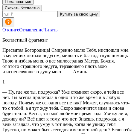
Пожаловаться
Скачать бесплатно
Купить за свою цену
О книге
Оглавление
Читать
Бесплатный фрагмент
Пресвятая Богородица! Смиренно молю Тебя, ниспошли мне,
в мучениях лютым недугом, милость и благодатную помощь
Твою и избавь меня, о все милосердная Матерь Божия,
от этого страшного недуга, терзающего плоть мою
и испепеляющего душу мою……..Аминь.
1
— Ну, где же ты, подружка? Уже стемнеет скоро, а тебя все
нет. Ты всегда прилетала в одно и то же время и в любую
погоду. Почему же сегодня все не так? Может, случилось что-
то с тобой, а я тут жду тебя. Скоро закончится зима и снова
будет тепло. Весна, это моё любимое время года. Увижу ли я,
доживу ли? Всё идет к тому, что нет. Знаешь, подружка, а я
ведь загадала, что умру в тот день, когда не увижу тебя.
Грустно, но может быть сегодня именно такой день? Если тебя