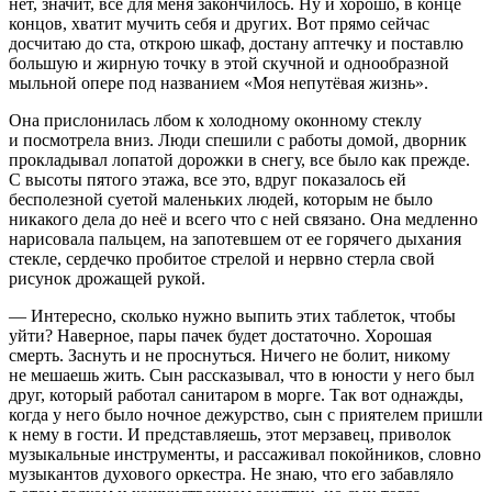
нет, значит, все для меня закончилось. Ну и хорошо, в конце
концов, хватит мучить себя и других. Вот прямо сейчас
досчитаю до ста, открою шкаф, достану аптечку и поставлю
большую и жирную точку в этой скучной и однообразной
мыльной опере под названием «Моя непутёвая жизнь».
Она прислонилась лбом к холодному оконному стеклу
и посмотрела вниз. Люди спешили с работы домой, дворник
прокладывал лопатой дорожки в снегу, все было как прежде.
С высоты пятого этажа, все это, вдруг показалось ей
бесполезной суетой маленьких людей, которым не было
никакого дела до неё и всего что с ней связано. Она медленно
нарисовала пальцем, на запотевшем от ее горячего дыхания
стекле, сердечко пробитое стрелой и нервно стерла свой
рисунок дрожащей рукой.
— Интересно, сколько нужно выпить этих таблеток, чтобы
уйти? Наверное, пары пачек будет достаточно. Хорошая
смерть. Заснуть и не проснуться. Ничего не болит, никому
не мешаешь жить. Сын рассказывал, что в юности у него был
друг, который работал санитаром в морге. Так вот однажды,
когда у него было ночное дежурство, сын с приятелем пришли
к нему в гости. И представляешь, этот мерзавец, приволок
музыкальные инструменты, и рассаживал покойников, словно
музыкантов духового оркестра. Не знаю, что его забавляло