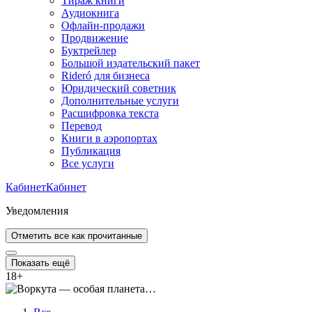
Тираж книги
Аудиокнига
Офлайн-продажи
Продвижение
Буктрейлер
Большой издательский пакет
Rideró для бизнеса
Юридический советник
Дополнительные услуги
Расшифровка текста
Перевод
Книги в аэропортах
Публикация
Все услуги
Кабинет
Кабинет
Уведомления
Отметить все как прочитанные
Показать ещё
18
+