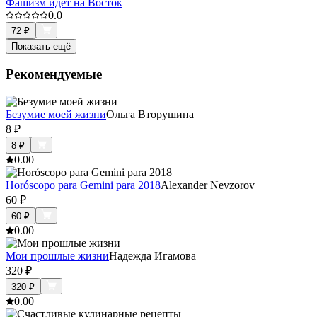
Фашизм идёт на Восток
0.0
72
₽
Показать ещё
Рекомендуемые
Безумие моей жизни
Ольга Вторушина
8
₽
8
₽
0.0
0
Horóscopo para Gemini para 2018
Alexander Nevzorov
60
₽
60
₽
0.0
0
Мои прошлые жизни
Надежда Игамова
320
₽
320
₽
0.0
0