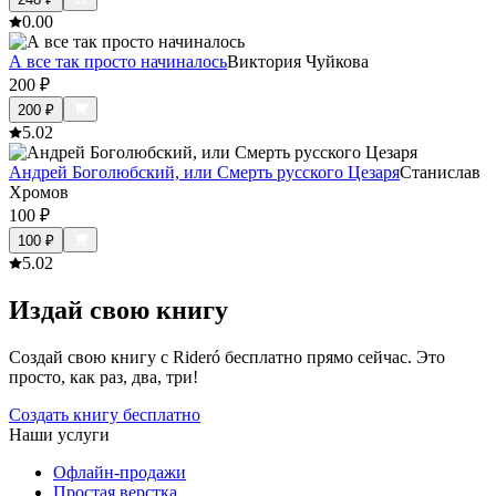
0.0
0
А все так просто начиналось
Виктория Чуйкова
200
₽
200
₽
5.0
2
Андрей Боголюбский, или Смерть русского Цезаря
Станислав
Хромов
100
₽
100
₽
5.0
2
Издай свою книгу
Создай свою книгу с Rideró бесплатно прямо сейчас. Это
просто, как раз, два, три!
Создать книгу бесплатно
Наши услуги
Офлайн-продажи
Простая верстка