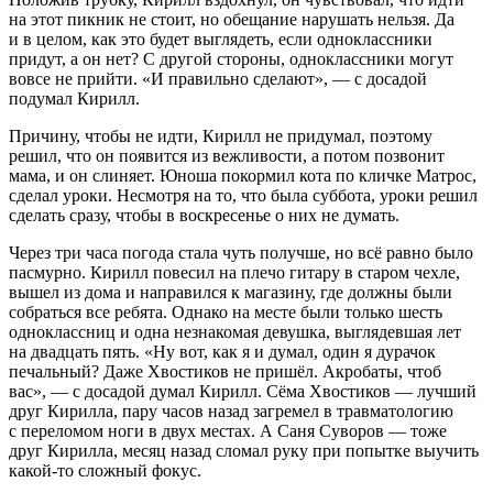
на этот пикник не стоит, но обещание нарушать нельзя. Да
и в целом, как это будет выглядеть, если одноклассники
придут, а он нет? С другой стороны, одноклассники могут
вовсе не прийти. «И правильно сделают», — с досадой
подумал Кирилл.
Причину, чтобы не идти, Кирилл не придумал, поэтому
решил, что он появится из вежливости, а потом позвонит
мама, и он слиняет. Юноша покормил кота по кличке Матрос,
сделал уроки. Несмотря на то, что была суббота, уроки решил
сделать сразу, чтобы в воскресенье о них не думать.
Через три часа погода стала чуть получше, но всё равно было
пасмурно. Кирилл повесил на плечо гитару в старом чехле,
вышел из дома и направился к магазину, где должны были
собраться все ребята. Однако на месте были только шесть
одноклассниц и одна незнакомая девушка, выглядевшая лет
на двадцать пять. «Ну вот, как я и думал, один я дурачок
печальный? Даже Хвостиков не пришёл. Акробаты, чтоб
вас», — с досадой думал Кирилл. Сёма Хвостиков — лучший
друг Кирилла, пару часов назад загремел в травматологию
с переломом ноги в двух местах. А Саня Суворов — тоже
друг Кирилла, месяц назад сломал руку при попытке выучить
какой-то сложный фокус.