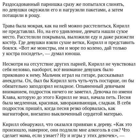
Раздосадованный парнишка сразу же попытался слинять,
но девушки окружили его и нагрузили пакетами, а затем
потащили в рощу.
Трава была мокрая, как на ней можно расстелиться, Кирилл
не представлял. Но, на его удивление, девчата нашли сухое
место. Расстелили покрывала, выложили еду и даже разожгли
костёр. Где девушки взяли сухие ветки, Кирилл и представить
боялся. «Вот же монстры, им и море по колено, дай только
у костра посидеть», — думал юноша.
Несмотря на отсутствие других парней, Кирилл не чувствовал
себя неловко, наоборот, всё внимание девушек было
приковано к нему. Мальчик играл на гитаре, рассказывал
анекдоты. Ох, был бы Кирилл хоть чуть-чуть постарше, он бы
обязательно заподозрил неладное. Опьяненный девичьим
вниманием, подросток ничего не заметил. Девочка по имени
Клава, которую до этого Кирилл не знал, начала петь. Песня
была медленная, красивая, завораживающая, сладкая. В себя
подросток пришёл, когда песня резко оборвалась, как
магнитофон, внезапно выключенный сердитой матерью.
Кирилл обнаружил, что оказался привязан к дереву. «Как это
произошло, наверное, они подлили мне алкоголь в сок? Что
сделает мама, если узнает? Ну и игры у этих девочек», —