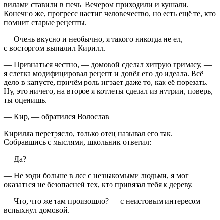
вилами ставили в печь. Вечером приходили и кушали.
Конечно же, прогресс настиг человечество, но есть ещё те, кто
помнит старые рецепты.
— Очень вкусно и необычно, я такого никогда не ел, —
с восторгом выпалил Кирилл.
— Признаться честно, — домовой сделал хитрую гримасу, —
я слегка модифицировал рецепт и довёл его до идеала. Всё
дело в капусте, причём роль играет даже то, как её порезать.
Ну, это ничего, на второе я котлеты сделал из нутрии, поверь,
ты оценишь.
— Кир, — обратился Волослав.
Кирилла перетрясло, только отец называл его так.
Собравшись с мыслями, школьник ответил:
— Да?
— Не ходи больше в лес с незнакомыми людьми, я мог
оказаться не безопасней тех, кто привязал тебя к дереву.
— Что, что же там произошло? — с неистовым интересом
вспыхнул домовой.