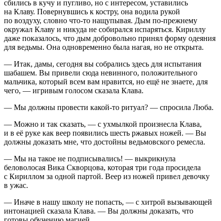
сбились в кучу и пугливо, но с интересом, уставились
на Клаву. Повернувшись к костру, она водила рукой
по воздуху, словно что-то нащупывая. Дым по-прежнему
окружал Клаву и никуда не собирался испаряться. Кириллу
даже показалось, что дым добровольно принял форму одеяния
для ведьмы. Она одновременно была нагая, но не открыта.
— Итак, дамы, сегодня вы собрались здесь для испытания
шабашем. Вы привели сюда невинного, положительного
мальчика, который всем вам нравится, но ещё не знаете, для
чего, — игривым голосом сказала Клава.
— Мы должны провести какой-то ритуал? — спросила Люба.
— Можно и так сказать, — с ухмылкой произнесла Клава,
и в её руке как веер появились шесть ржавых ножей. — Вы
должны доказать мне, что достойны ведьмовского ремесла.
— Мы на такое не подписывались! — выкрикнула
беловолосая Вика Скворцова, которая три года просидела
с Кириллом за одной партой. Веер из ножей привел девочку
в ужас.
— Иначе в нашу школу не попасть, — с хитрой вызывающей
интонацией сказала Клава. — Вы должны доказать, что
готовы обучению магией.