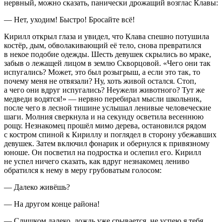
нервный, можно сказать, панически дрожащий возглас Клавы:
— Нет, уходим! Быстро! Бросайте всё!
Кирилл открыл глаза и увидел, что Клава спешно потушила
костёр, дым, обволакивающий её тело, снова превратился
в некое подобие одежды. Шесть девушек скрылись во мраке,
забыв о лежащей лицом в землю Скворцовой. «Чего они так
испугались? Может, это был розыгрыш, а если это так, то
почему меня не отвязали? Ну, хоть живой остался. Стоп,
а чего они вдруг испугались? Неужели животного? Тут же
медведи водятся!» — нервно перебирал мысли школьник,
после чего в лесной тишине услышал ленивые человеческие
шаги. Молния сверкнула и на секунду осветила весеннюю
рощу. Незнакомец прошёл мимо дерева, остановился рядом
с костром спиной к Кириллу и поглядел в сторону убежавших
девушек. Затем включил фонарик и обернулся к привязному
юноше. Он посветил на подростка и ослепил его. Кирилл
не успел ничего сказать, как вдруг незнакомец лениво
обратился к нему в меру грубоватым голосом:
— Далеко живёшь?
— На другом конце района!
— Слишком далеко, дождь уже срывается, не успею я тебя