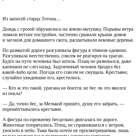
Из записей старца Тотона…
Дождь с грозой обрушились на землю-матушку. Порывы ветра
ломали ветхие постройки, частично срывали крыши домов
и загонов для домашнего скота, расшатывали вековые деревья.
По размытой дороге разгуливала фигура в тёмном одеянии.
Разгуливала неестественно, совсем не реагируя на ураган.
Будто на пути человека был штиль. Плащ не развевался, даже
капюшон не слез назад. Задумчивый человек бродил без
какой-либо цели. Погода его совсем не смущала. Крестьяне,
случайно увидевшие его, крестились.
— Кто ж это такой, урагана не боится, не бес ли это явился
из пекла?
— Да, точно бес, за Мелькой пришёл, душу его забрать, —
перешёптывались крестьяне.
А фигура по-прежнему бесцельно двигалась по дороге.
Животные попрятались. Птиц, не справившихся с ветром,
уносило в небо. Тьма была почти не просматриваемая, лишь
только молния раз в полминуты освещала горизонт.