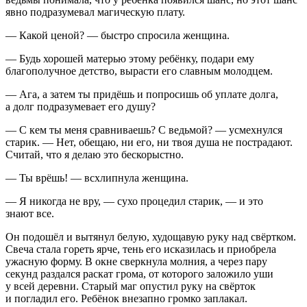
явно подразумевал магическую плату.
— Какой ценой? — быстро спросила женщина.
— Будь хорошей матерью этому ребёнку, подари ему
благополучное детство, вырасти его славным молодцем.
— Ага, а затем ты придёшь и попросишь об уплате долга,
а долг подразумевает его душу?
— С кем ты меня сравниваешь? С ведьмой? — усмехнулся
старик. — Нет, обещаю, ни его, ни твоя душа не пострадают.
Считай, что я делаю это бескорыстно.
— Ты врёшь! — всхлипнула женщина.
— Я никогда не вру, — сухо процедил старик, — и это
знают все.
Он подошёл и вытянул белую, худощавую руку над свёртком.
Свеча стала гореть ярче, тень его исказилась и приобрела
ужасную форму. В окне сверкнула молния, а через пару
секунд раздался раскат грома, от которого заложило уши
у всей деревни. Старый маг опустил руку на свёрток
и погладил его. Ребёнок внезапно громко заплакал.