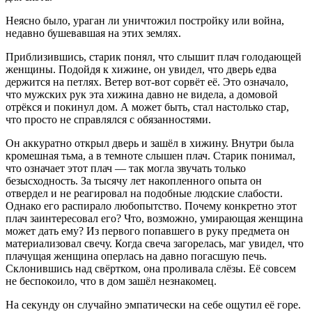
Неясно было, ураган ли уничтожил постройку или война,
недавно бушевавшая на этих землях.
Приблизившись, старик понял, что слышит плач голодающей
женщины. Подойдя к хижине, он увидел, что дверь едва
держится на петлях. Ветер вот-вот сорвёт её. Это означало,
что мужских рук эта хижина давно не видела, а домовой
отрёкся и покинул дом. А может быть, стал настолько стар,
что просто не справлялся с обязанностями.
Он аккуратно открыл дверь и зашёл в хижину. Внутри была
кромешная тьма, а в темноте слышен плач. Старик понимал,
что означает этот плач — так могла звучать только
безысходность. За тысячу лет накопленного опыта он
отвердел и не реагировал на подобные людские слабости.
Однако его распирало любопытство. Почему конкретно этот
плач заинтересовал его? Что, возможно, умирающая женщина
может дать ему? Из первого попавшего в руку предмета он
материализовал свечу. Когда свеча загорелась, маг увидел, что
плачущая женщина оперлась на давно погасшую печь.
Склонившись над свёртком, она проливала слёзы. Её совсем
не беспокоило, что в дом зашёл незнакомец.
На секунду он случайно эмпатически на себе ощутил её горе.