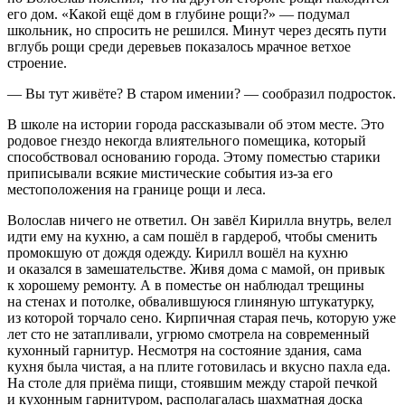
его дом. «Какой ещё дом в глубине рощи?» — подумал
школьник, но спросить не решился. Минут через десять пути
вглубь рощи среди деревьев показалось мрачное ветхое
строение.
— Вы тут живёте? В старом имении? — сообразил подросток.
В школе на истории города рассказывали об этом месте. Это
родовое гнездо некогда влиятельного помещика, который
способствовал основанию города. Этому поместью старики
приписывали всякие мистические события из-за его
местоположения на границе рощи и леса.
Волослав ничего не ответил. Он завёл Кирилла внутрь, велел
идти ему на кухню, а сам пошёл в гардероб, чтобы сменить
промокшую от дождя одежду. Кирилл вошёл на кухню
и оказался в замешательстве. Живя дома с мамой, он привык
к хорошему ремонту. А в поместье он наблюдал трещины
на стенах и потолке, обвалившуюся глиняную штукатурку,
из которой торчало сено. Кирпичная старая печь, которую уже
лет сто не затапливали, угрюмо смотрела на современный
кухонный гарнитур. Несмотря на состояние здания, сама
кухня была чистая, а на плите готовилась и вкусно пахла еда.
На столе для приёма пищи, стоявшим между старой печкой
и кухонным гарнитуром, располагалась шахматная доска