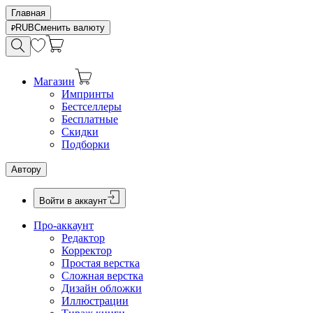
Главная
RUB
Сменить валюту
Магазин
Импринты
Бестселлеры
Бесплатные
Скидки
Подборки
Автору
Войти в аккаунт
Про-аккаунт
Редактор
Корректор
Простая верстка
Сложная верстка
Дизайн обложки
Иллюстрации