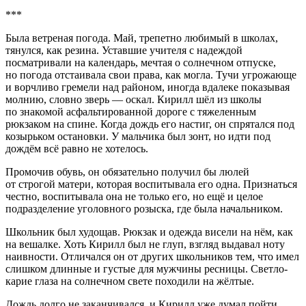
***
Была ветреная погода. Май, трепетно любимый в школах,
тянулся, как резина. Уставшие учителя с надеждой
посматривали на календарь, мечтая о солнечном отпуске,
но погода отстаивала свои права, как могла. Тучи угрожающе
и ворчливо гремели над районом, иногда вдалеке показывая
молнию, словно зверь — оскал. Кирилл шёл из школы
по знакомой асфальтированной дороге с тяжеленным
рюкзаком на спине. Когда дождь его настиг, он спрятался под
козырьком остановки. У мальчика был зонт, но идти под
дождём всё равно не хотелось.
Промочив обувь, он обязательно получил бы люлей
от строгой матери, которая воспитывала его одна. Признаться
честно, воспитывала она не только его, но ещё и целое
подразделение уголовного розыска, где была начальником.
Школьник был худощав. Рюкзак и одежда висели на нём, как
на вешалке. Хоть Кирилл был не глуп, взгляд выдавал ноту
наивности. Отличался он от других школьников тем, что имел
слишком длинные и густые для мужчины ресницы. Светло-
карие глаза на солнечном свете походили на жёлтые.
Дождь долго не заканчивался, и Кирилл уже думал пойти