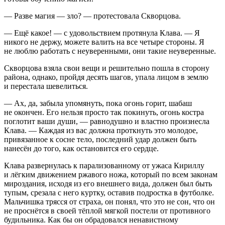
— Разве магия — зло? — протестовала Скворцова.
— Ещё какое! — с удовольствием протянула Клава. — Я
никого не держу, можете валить на все четыре стороны. Я
не люблю работать с неуверенными, они такие неуверенные.
Скворцова взяла свои вещи и решительно пошла в сторону
района, однако, пройдя десять шагов, упала лицом в землю
и перестала шевелиться.
— Ах, да, забыла упомянуть, пока огонь горит, шабаш
не окончен. Его нельзя просто так покинуть, огонь костра
поглотит ваши души, — равнодушно и властно произнесла
Клава. — Каждая из вас должна проткнуть это молодое,
привязанное к сосне тело, последний удар должен быть
нанесён до того, как остановится его сердце.
Клава развернулась к парализованному от ужаса Кириллу
и лёгким движением ржавого ножа, который по всем законам
мироздания, исходя из его внешнего вида, должен был быть
тупым, срезала с него куртку, оставив подростка в футболке.
Мальчишка трясся от страха, он понял, что это не сон, что он
не проснётся в своей тёплой мягкой постели от противного
будильника. Как бы он обрадовался ненавистному