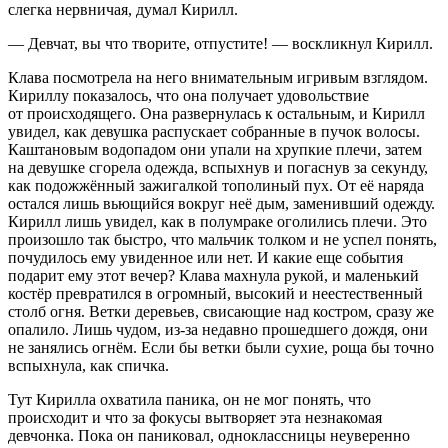
слегка нервничая, думал Кирилл.
— Девчат, вы что творите, отпустите! — воскликнул Кирилл.
Клава посмотрела на него внимательным игривым взглядом.
Кириллу показалось, что она получает удовольствие
от происходящего. Она развернулась к остальным, и Кирилл
увидел, как девушка распускает собранные в пучок волосы.
Каштановым водопадом они упали на хрупкие плечи, затем
на девушке сгорела одежда, вспыхнув и погаснув за секунду,
как подожжённый зажигалкой тополиный пух. От её наряда
остался лишь вьющийся вокруг неё дым, заменивший одежду.
Кирилл лишь увидел, как в полумраке оголились плечи. Это
произошло так быстро, что мальчик толком и не успел понять,
почудилось ему увиденное или нет. И какие еще события
подарит ему этот вечер? Клава махнула рукой, и маленький
костёр превратился в огромный, высокий и неестественный
столб огня. Ветки деревьев, свисающие над костром, сразу же
опалило. Лишь чудом, из-за недавно прошедшего дождя, они
не занялись огнём. Если бы ветки были сухие, роща бы точно
вспыхнула, как спичка.
Тут Кирилла охватила паника, он не мог понять, что
происходит и что за фокусы вытворяет эта незнакомая
девчонка. Пока он паниковал, одноклассницы неуверенно