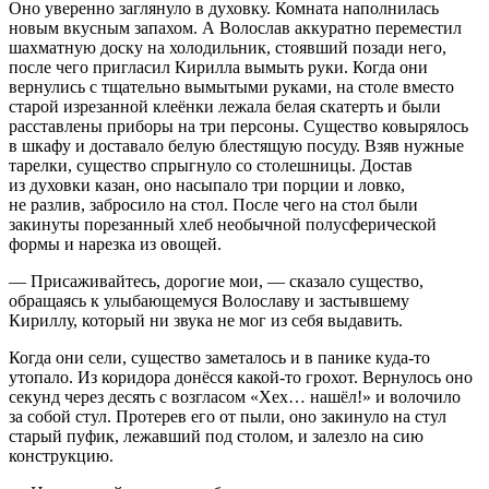
Оно уверенно заглянуло в духовку. Комната наполнилась
новым вкусным запахом. А Волослав аккуратно переместил
шахматную доску на холодильник, стоявший позади него,
после чего пригласил Кирилла вымыть руки. Когда они
вернулись с тщательно вымытыми руками, на столе вместо
старой изрезанной клеёнки лежала белая скатерть и были
расставлены приборы на три персоны. Существо ковырялось
в шкафу и доставало белую блестящую посуду. Взяв нужные
тарелки, существо спрыгнуло со столешницы. Достав
из духовки казан, оно насыпало три порции и ловко,
не разлив, забросило на стол. После чего на стол были
закинуты порезанный хлеб необычной полусферической
формы и нарезка из овощей.
— Присаживайтесь, дорогие мои, — сказало существо,
обращаясь к улыбающемуся Волославу и застывшему
Кириллу, который ни звука не мог из себя выдавить.
Когда они сели, существо заметалось и в панике куда-то
утопало. Из коридора донёсся какой-то грохот. Вернулось оно
секунд через десять с возгласом «Хех… нашёл!» и волочило
за собой стул. Протерев его от пыли, оно закинуло на стул
старый пуфик, лежавший под столом, и залезло на сию
конструкцию.