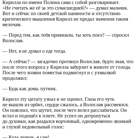
Кирилла по имени Полина сама с собой разговаривает.
«Не считать же её за это сумасшедшей?» — думал мальчик.
Вот и сейчас по своей детской наивности и отсутствию
критического мышления Кирилл не предал значения таким
мелочам.
— Перед тем, как тебя привязали, ты хоть поел? — спросил
Волослав.
— Нет, я не думал о еде тогда.
— А сейчас? — загадочно протянул Волослав, будто зная, что
после этого вопроса у Кирилла забурлит в животе от голода.
После чего хозяин поместья подмигнул и с ухмылкой
продолжил:
— Будь как дома, путник.
Кирилл эту цитату узнал и не оценил. Глаза его чуть
не вышли из орбит, сердце сжалось, а Волослав рассмеялся.
Он пояснил, что шутит, после чего велел расслабиться. Он
встал и подошёл к плите. Не успел он дотронуться
до духовки, как раздался ворчливый, одновременно звонкий
и глухой недовольный голос:
— Куда лезешь, я сам!