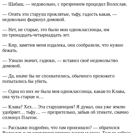
— Шабаш, — недовольно, с презрением процедил Волослав.
— Опять эти старухи проклятые, тьфу, гадость какая, —
недовольно фыркнул домовой.
— Нет, не старые, это были мои одноклассницы, им
по тринадцать-четырнадцать лет.
— Кир, заметив меня издалека, они сообразили, что нужно
бежать.
— Узнали значит, гадюки, — вставил своё недовольство
домовой.
— Да, иначе бы не спохватились, обычного прохожего
попытались бы убить.
— Одна из них не была моя одноклассница, какая-то Клава,
она чуть старше и…
— Клава? Хех… Эта старушенция? Я думал, она уже землю
удобряет… тьфу… — презрительно, забыв об этикете, смачно
сплюнул Платон.
— Расскажи подробно, что там произошло? — обратился
Волослав и от удивления широко раскрыл глаза. Только сейчас