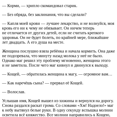
— Корми, — хрипло скомандовал старик.
— Без обряда, без заклинания, что вы сделали?
— Капля моей крови — лучшее лекарство, и не волнуйся, моя
кровь его ни к чему не обязывает. Он ничем теперь
не отличается от других детей, если не считать крепкого
здоровья. Он не будет болеть, по крайней мере, ближайшие
лет двадцать. А его душа на месте.
Женщина послушно взяла ребёнка и начала кормить. Она даже
не подозревала, что минуту назад молока у неё не было.
Однако маг решил эту проблему мгновенно, женщина этого
и не заметила. После чего маг кивнул и двинулся к выходу.
— Кощей, — обратилась женщина к магу, — огромное вам…
— Как наречёшь сына? — прервал её Кощей.
— Волослав.
Услышав имя, Кощей вышел из хижины и вернулся на дорогу.
Снова раздался раскат грома. Со словами «Хм! Надоело!» маг
к небу вытянул белые руки. В одну секунду вспышка молнии
осветила всё княжество. Все молнии направились к Кощею,