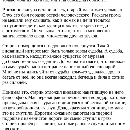
Внезапно фигура остановилась, старый маг что-то услышал.
Слух его был гораздо острей человеческого. Раскаты грома
не мешали ему слышать, как в домах на печи теснятся
испуганные дети, как курица кряхтит, закрыв гнездо
с потомством. Он услышал что-то, что его мгновенно
заинтересовало среди множества других звуков.
Старик поморщился и недовольно повернулся. Такой
внезапный интерес мог быть только зовом судьбы. А судьба,
как известно, находит каждое существо от муравья
до божественных созданий. Догма бытия гласит, что однажды
и саму судьбу настигнет ранее написанный ею сценарий.
Многие пытались уйти от судьбы, кому-то удавалась долго
бегать от неё, но она всегда находила беглеца и била в сотню
раз сильней.
Понимая это, старик отложил внезапно накатившую на него
философию. Маг перенаправил безопасный коридор, который
прокладывал сквозь ураган и двинулся к обветшалой хижине,
из которой доносился звук. Дождь размыл тропинку, но мага
это не смутило. Дорогим кожаным сапогом на твёрдой
подошве с каменистой дороги он смело ступил в грязь.
Старик прошёл развалины, которые раньше служили загоном
для скота.