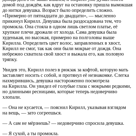
домой под дождём, как вдруг на остановку пришла вымокшая
до нитки девушка. Возраст было определить сложно.
«Примерно от пятнадцати до двадцати», — мысленно
прикинул Кирилл. Девушка была раздосадована тем, что
промокла. Она стояла в одном лишь светлом платье, её
хрупкие плечи дрожали от холода. Сама девушка была
худенькая, но высокая, примерно на полголовы выше
Кирилла. Определить цвет волос, заправленных в хвост,
Кирилл не смог, так как они были мокрые от дождя. Она
небрежно схватила свой хвост и выжала его, как половую
тряпку.
Увидев это, Кирилл полез в рюкзак за кофтой, которую мать
заставляет носить с собой, и протянул её незнакомке. Слегка
нахмурившись, девушка настороженно посмотрела
на Кирилла. Он увидел её голубые глаза с мокрыми редкими,
но длинными ресницами, которые теперь недоверчиво
хлопали.
— Она не кусается, — пояснил Кирилл, указывая взглядом
на вещь, — зато согреешься.
— А сам не мёрзнешь? — недоверчиво спросила девушка.
— Я сухой, а ты промокла.