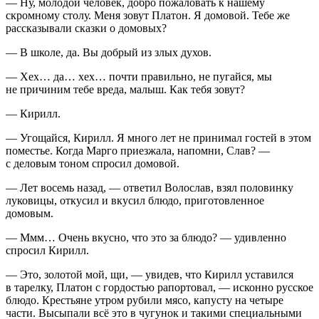
— Ну, молодой человек, добро пожаловать к нашему
скромному столу. Меня зовут Платон. Я домовой. Тебе же
рассказывали сказки о домовых?
— В школе, да. Вы добрый из злых духов.
— Хех… да… хех… почти правильно, не пугайся, мы
не причиним тебе вреда, малыш. Как тебя зовут?
— Кирилл.
— Угощайся, Кирилл. Я много лет не принимал гостей в этом
поместье. Когда Марго приезжала, напомни, Слав? —
с деловым тоном спросил домовой.
— Лет восемь назад, — ответил Волослав, взял половинку
луковицы, откусил и вкусил блюдо, приготовленное
домовым.
— Ммм… Очень вкусно, что это за блюдо? — удивленно
спросил Кирилл.
— Это, золотой мой, щи, — увидев, что Кирилл уставился
в тарелку, Платон с гордостью рапортовал, — исконно русское
блюдо. Крестьяне утром рубили мясо, капусту на четыре
части. Высыпали всё это в чугунок и такими специальными