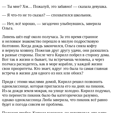
— Ты мне? Хм… Пожалуй, это забавно! — сказала девушка.
— Я что-то не то сказал? — спохватился школьник.
— Нет, всё хорошо, — загадочно улыбнувшись, заверила
Ольга.
Ливень шёл ещё около получаса. За это время странное
и неловкое знакомство перешло в милую подростковую
болтовню. Когда дождь закончился, Ольга сняла кофту
и вернула хозяину. Пожелав друг другу удачи, они разошлись
в разные стороны. После чего Кирилл побрел в сторону дома.
Вот так в жизни и бывает, ты встречаешь человека, а через
полчаса расходитесь, как в море корабли, у каждой жизни
свои приоритеты. Кто знает, вдруг это была та самая главная
встреча в жизни для одного из них или обоих?
Придя с этими мыслями домой, Кирилл решил позвонить
однокласснице, которая пригласила его на днях на пикник.
Из-за дождя земля мокрая, на улице холодно. Кирилл подумал,
что перенести пикник было бы категорически разумно,
однако одноклассница Люба заверила, что пикник всё равно
будет и погода совсем не проблема.
Положив трубку, Кирилл вздохнул, он чувствовал, что идти