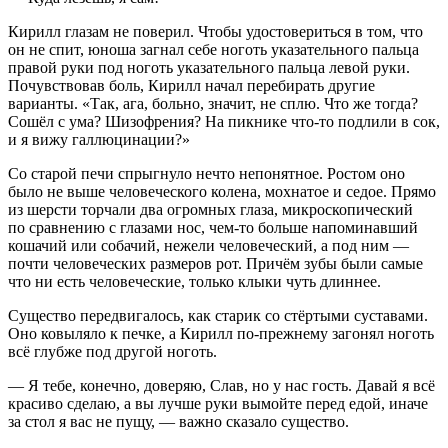
Кирилл глазам не поверил. Чтобы удостовериться в том, что
он не спит, юноша загнал себе ноготь указательного пальца
правой руки под ноготь указательного пальца левой руки.
Почувствовав боль, Кирилл начал перебирать другие
варианты. «Так, ага, больно, значит, не сплю. Что же тогда?
Сошёл с ума? Шизофрения? На пикнике что-то подлили в сок,
и я вижу галлюцинации?»
Со старой печи спрыгнуло нечто непонятное. Ростом оно
было не выше человеческого колена, мохнатое и седое. Прямо
из шерсти торчали два огромных глаза, микроскопический
по сравнению с глазами нос, чем-то больше напоминавший
кошачий или собачий, нежели человеческий, а под ним —
почти человеческих размеров рот. Причём зубы были самые
что ни есть человеческие, только клыки чуть длиннее.
Существо передвигалось, как старик со стёртыми суставами.
Оно ковыляло к печке, а Кирилл по-прежнему загонял ноготь
всё глубже под другой ноготь.
— Я тебе, конечно, доверяю, Слав, но у нас гость. Давай я всё
красиво сделаю, а вы лучше руки вымойте перед едой, иначе
за стол я вас не пущу, — важно сказало существо.