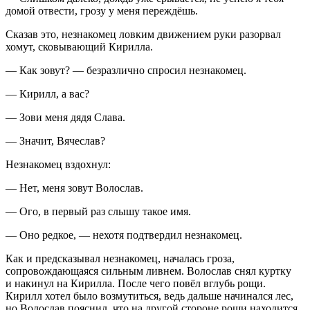
домой отвести, грозу у меня переждёшь.
Сказав это, незнакомец ловким движением руки разорвал
хомут, сковывающий Кирилла.
— Как зовут? — безразлично спросил незнакомец.
— Кирилл, а вас?
— Зови меня дядя Слава.
— Значит, Вячеслав?
Незнакомец вздохнул:
— Нет, меня зовут Волослав.
— Ого, в первый раз слышу такое имя.
— Оно редкое, — нехотя подтвердил незнакомец.
Как и предсказывал незнакомец, началась гроза,
сопровождающаяся сильным ливнем. Волослав снял куртку
и накинул на Кирилла. После чего повёл вглубь рощи.
Кирилл хотел было возмутиться, ведь дальше начинался лес,
но Волослав пояснил, что на другой стороне рощи находится