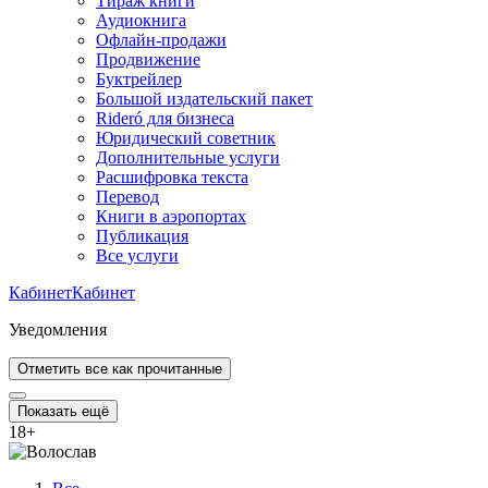
Тираж книги
Аудиокнига
Офлайн-продажи
Продвижение
Буктрейлер
Большой издательский пакет
Rideró для бизнеса
Юридический советник
Дополнительные услуги
Расшифровка текста
Перевод
Книги в аэропортах
Публикация
Все услуги
Кабинет
Кабинет
Уведомления
Отметить все как прочитанные
Показать ещё
18
+