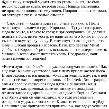
будильнику, который мучает его по утрам, но нет, это был
не сон и, судя по всему, не розыгрыш. Пощады мальчишка
не просил, он понял, что ему конец. Попрощавшись с жизнью,
он зажмурил глаза. И только слышал:
— Смотрите! — сказала Клава и почему-то икнула. После
чего ткнула пальцем в грудь Кирилла. — Тут у него сердце,
сюда не бейте, а то убьёте сразу, и зря собирались. Он должен
испытать боль, иначе костёр не напитается его болью и просто
съест его вкусную душонку. В этом случае нам не достанется
силы и шабаш пройдёт напрасно. Итак, кто первая? Ммм!
Люба, ты? Хорошо, бери нож, остальные — не задерживаемся.
Человек быстро может потерять кровь. Поздравляю, ваша
жизнь изменится, ведьмы!
«Еще и душа погибнет?» — с ужасом подумал школьник. Шаг,
ещё шаг! Кирилл чувствовал, как к нему приближается Люба
Виноградова, так называемая «будущая медалистка», так о ней
говорит её мать — директор школы. «Чтоб тебя, Виноградова,
зачем я вообще согласился сюда идти? Ненавижу! Нет, я
не завизжу как девчонка, даже не пискну, не дождёшься
от меня такого подарка!» — в панике думал Кирилл. Всё-таки
в глубине души он ещё надеялся, что если не закричит
от первого удара, как того хочет Клава, то его оставят и уйдут.
Парнишка уже приготовился принять нож, как вдруг услышал