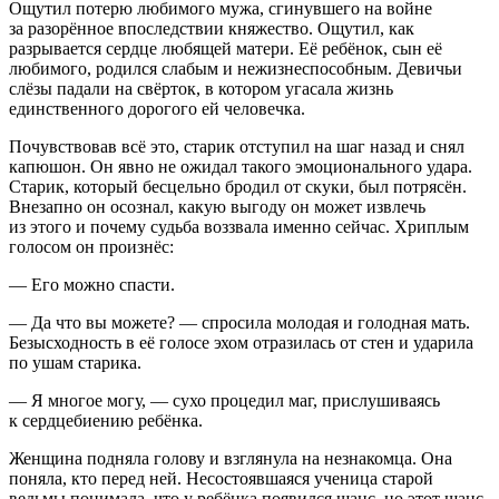
Ощутил потерю любимого мужа, сгинувшего на войне
за разорённое впоследствии княжество. Ощутил, как
разрывается сердце любящей матери. Её ребёнок, сын её
любимого, родился слабым и нежизнеспособным. Девичьи
слёзы падали на свёрток, в котором угасала жизнь
единственного дорогого ей человечка.
Почувствовав всё это, старик отступил на шаг назад и снял
капюшон. Он явно не ожидал такого эмоционального удара.
Старик, который бесцельно бродил от скуки, был потрясён.
Внезапно он осознал, какую выгоду он может извлечь
из этого и почему судьба воззвала именно сейчас. Хриплым
голосом он произнёс:
— Его можно спасти.
— Да что вы можете? — спросила молодая и голодная мать.
Безысходность в её голосе эхом отразилась от стен и ударила
по ушам старика.
— Я многое могу, — сухо процедил маг, прислушиваясь
к сердцебиению ребёнка.
Женщина подняла голову и взглянула на незнакомца. Она
поняла, кто перед ней. Несостоявшаяся ученица старой
ведьмы понимала, что у ребёнка появился шанс, но этот шанс