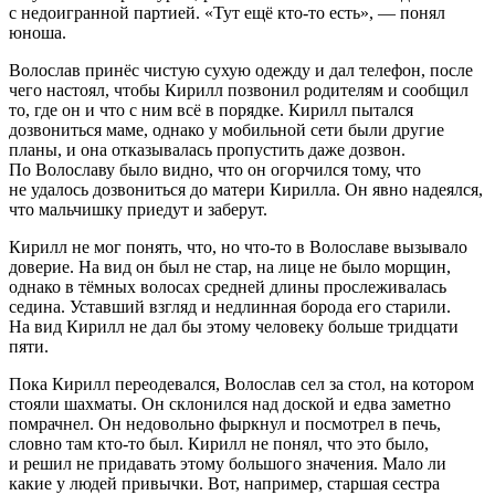
с недоигранной партией. «Тут ещё кто-то есть», — понял
юноша.
Волослав принёс чистую сухую одежду и дал телефон, после
чего настоял, чтобы Кирилл позвонил родителям и сообщил
то, где он и что с ним всё в порядке. Кирилл пытался
дозвониться маме, однако у мобильной сети были другие
планы, и она отказывалась пропустить даже дозвон.
По Волославу было видно, что он огорчился тому, что
не удалось дозвониться до матери Кирилла. Он явно надеялся,
что мальчишку приедут и заберут.
Кирилл не мог понять, что, но что-то в Волославе вызывало
доверие. На вид он был не стар, на лице не было морщин,
однако в тёмных волосах средней длины прослеживалась
седина. Уставший взгляд и недлинная борода его старили.
На вид Кирилл не дал бы этому человеку больше тридцати
пяти.
Пока Кирилл переодевался, Волослав сел за стол, на котором
стояли шахматы. Он склонился над доской и едва заметно
помрачнел. Он недовольно фыркнул и посмотрел в печь,
словно там кто-то был. Кирилл не понял, что это было,
и решил не придавать этому большого значения. Мало ли
какие у людей привычки. Вот, например, старшая сестра