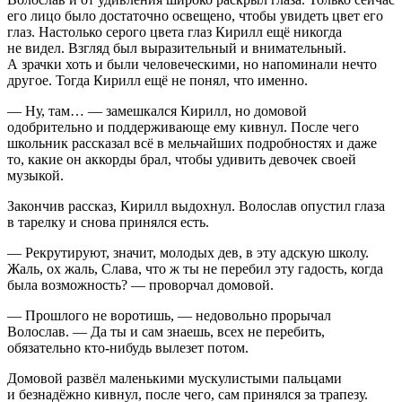
его лицо было достаточно освещено, чтобы увидеть цвет его
глаз. Настолько серого цвета глаз Кирилл ещё никогда
не видел. Взгляд был выразительный и внимательный.
А зрачки хоть и были человеческими, но напоминали нечто
другое. Тогда Кирилл ещё не понял, что именно.
— Ну, там… — замешкался Кирилл, но домовой
одобрительно и поддерживающе ему кивнул. После чего
школьник рассказал всё в мельчайших подробностях и даже
то, какие он аккорды брал, чтобы удивить девочек своей
музыкой.
Закончив рассказ, Кирилл выдохнул. Волослав опустил глаза
в тарелку и снова принялся есть.
— Рекрутируют, значит, молодых дев, в эту адскую школу.
Жаль, ох жаль, Слава, что ж ты не перебил эту гадость, когда
была возможность? — проворчал домовой.
— Прошлого не воротишь, — недовольно прорычал
Волослав. — Да ты и сам знаешь, всех не перебить,
обязательно кто-нибудь вылезет потом.
Домовой развёл маленькими мускулистыми пальцами
и безнадёжно кивнул, после чего, сам принялся за трапезу.