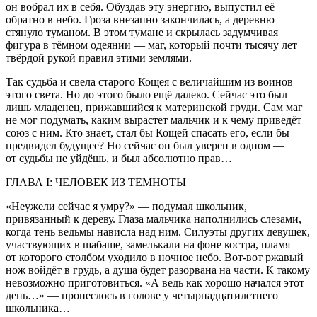
он вобрал их в себя. Обуздав эту энергию, выпустил её
обратно в небо. Гроза внезапно закончилась, а деревню
стянуло туманом. В этом тумане и скрылась задумчивая
фигура в тёмном одеянии — маг, который почти тысячу лет
твёрдой рукой правил этими землями.
Так судьба и свела старого Кощея с величайшим из воинов
этого света. Но до этого было ещё далеко. Сейчас это был
лишь младенец, прижавшийся к материнской груди. Сам маг
не мог подумать, каким вырастет мальчик и к чему приведёт
союз с ним. Кто знает, стал бы Кощей спасать его, если бы
предвидел будущее? Но сейчас он был уверен в одном —
от судьбы не уйдёшь, и был абсолютно прав…
ГЛАВА I: ЧЕЛОВЕК ИЗ ТЕМНОТЫ
«Неужели сейчас я умру?» — подумал школьник,
привязанный к дереву. Глаза мальчика наполнились слезами,
когда тень ведьмы нависла над ним. Силуэты других девушек,
участвующих в шабаше, замелькали на фоне костра, пламя
от которого столбом уходило в ночное небо. Вот-вот ржавый
нож войдёт в грудь, а душа будет разорвана на части. К такому
невозможно приготовиться. «А ведь как хорошо начался этот
день…» — пронеслось в голове у четырнадцатилетнего
школьника…