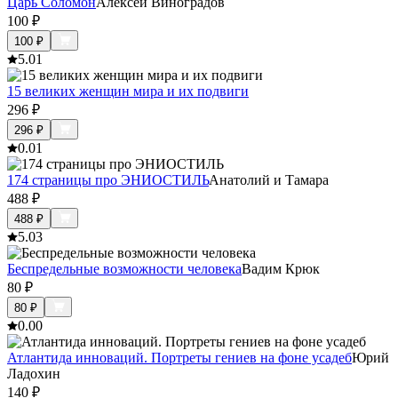
Царь Соломон
Алексей Виноградов
100
₽
100
₽
5.0
1
15 великих женщин мира и их подвиги
296
₽
296
₽
0.0
1
174 страницы про ЭНИОСТИЛЬ
Анатолий и Тамара
488
₽
488
₽
5.0
3
Беспредельные возможности человека
Вадим Крюк
80
₽
80
₽
0.0
0
Атлантида инноваций. Портреты гениев на фоне усадеб
Юрий
Ладохин
140
₽