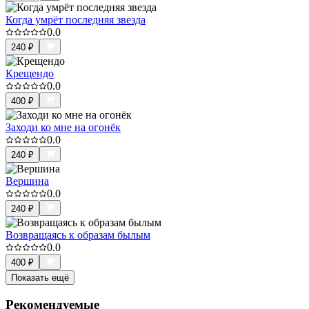
Когда умрёт последняя звезда
0.0
240
₽
Крещендо
0.0
400
₽
Заходи ко мне на огонёк
0.0
240
₽
Вершина
0.0
240
₽
Возвращаясь к образам былым
0.0
400
₽
Показать ещё
Рекомендуемые