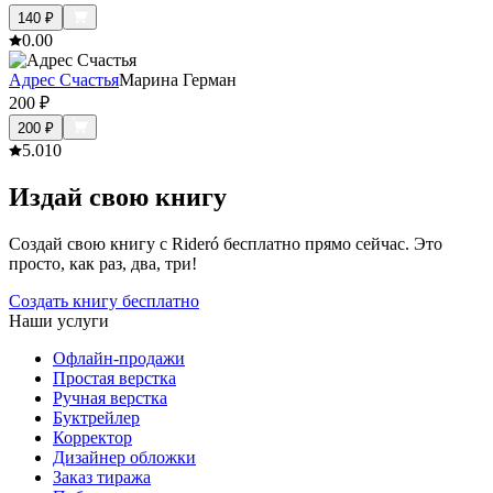
140
₽
0.0
0
Адрес Счастья
Марина Герман
200
₽
200
₽
5.0
10
Издай свою книгу
Создай свою книгу с Rideró бесплатно прямо сейчас. Это
просто, как раз, два, три!
Создать книгу бесплатно
Наши услуги
Офлайн-продажи
Простая верстка
Ручная верстка
Буктрейлер
Корректор
Дизайнер обложки
Заказ тиража