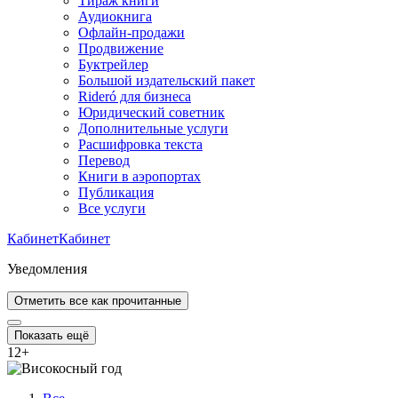
Тираж книги
Аудиокнига
Офлайн-продажи
Продвижение
Буктрейлер
Большой издательский пакет
Rideró для бизнеса
Юридический советник
Дополнительные услуги
Расшифровка текста
Перевод
Книги в аэропортах
Публикация
Все услуги
Кабинет
Кабинет
Уведомления
Отметить все как прочитанные
Показать ещё
12
+