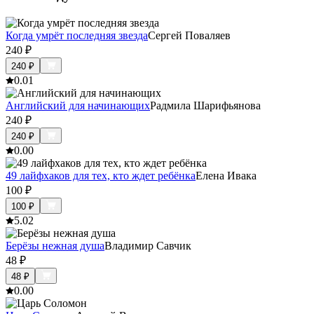
Когда умрёт последняя звезда
Сергей Поваляев
240
₽
240
₽
0.0
1
Английский для начинающих
Радмила Шарифьянова
240
₽
240
₽
0.0
0
49 лайфхаков для тех, кто ждет ребёнка
Елена Ивака
100
₽
100
₽
5.0
2
Берёзы нежная душа
Владимир Савчик
48
₽
48
₽
0.0
0