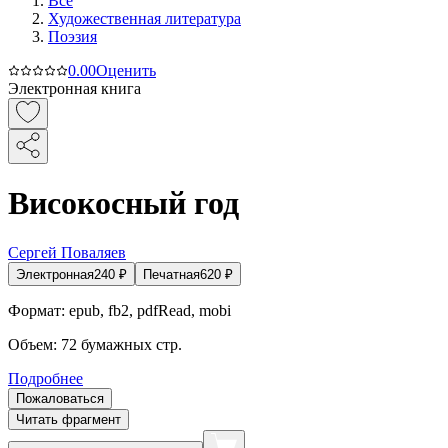
Все
Художественная литература
Поэзия
0.0
0
Оценить
Электронная книга
Високосный год
Сергей Поваляев
Электронная
240
₽
Печатная
620
₽
Формат:
epub, fb2, pdfRead, mobi
Объем:
72
бумажных стр.
Подробнее
Пожаловаться
Читать фрагмент