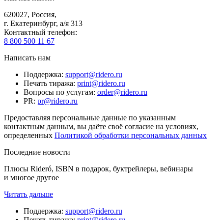
620027
,
Россия
,
г. Екатеринбург, а/я 313
Контактный телефон
:
8 800 500 11 67
Написать нам
Поддержка
:
support@ridero.ru
Печать тиража
:
print@ridero.ru
Вопросы по услугам
:
order@ridero.ru
PR
:
pr@ridero.ru
Предоставляя персональные данные по указанным
контактным данным, вы даёте своё согласие на условиях,
определенных
Политикой обработки персональных данных
Последние новости
Плюсы Rideró, ISBN в подарок, буктрейлеры, вебинары
и многое другое
Читать дальше
Поддержка
:
support@ridero.ru
Печать тиража
:
print@ridero.ru