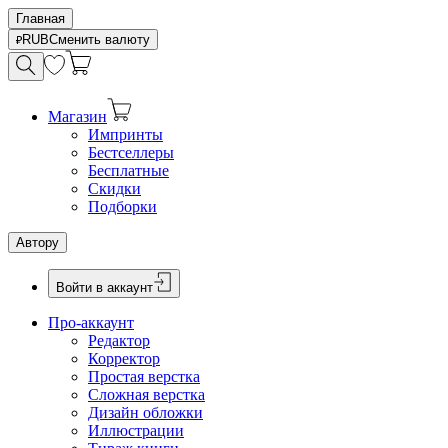
Главная
RUB
Сменить валюту
Магазин
Импринты
Бестселлеры
Бесплатные
Скидки
Подборки
Автору
Войти в аккаунт
Про-аккаунт
Редактор
Корректор
Простая верстка
Сложная верстка
Дизайн обложки
Иллюстрации