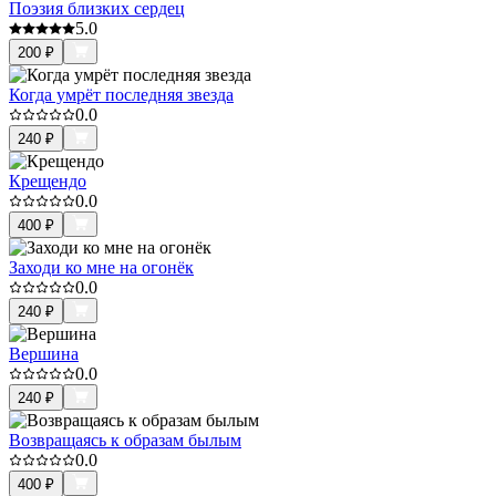
Поэзия близких сердец
5.0
200
₽
Когда умрёт последняя звезда
0.0
240
₽
Крещендо
0.0
400
₽
Заходи ко мне на огонёк
0.0
240
₽
Вершина
0.0
240
₽
Возвращаясь к образам былым
0.0
400
₽