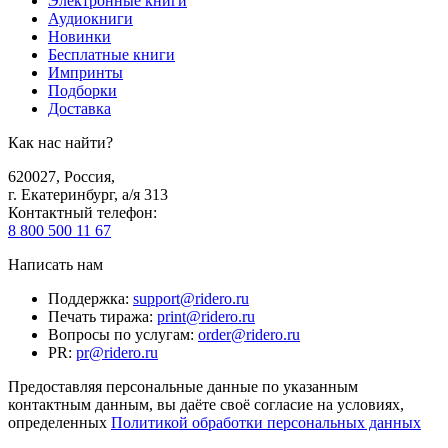
Электронные книги
Аудиокниги
Новинки
Бесплатные книги
Импринты
Подборки
Доставка
Как нас найти?
620027
,
Россия
,
г. Екатеринбург, а/я 313
Контактный телефон
:
8 800 500 11 67
Написать нам
Поддержка
:
support@ridero.ru
Печать тиража
:
print@ridero.ru
Вопросы по услугам
:
order@ridero.ru
PR
:
pr@ridero.ru
Предоставляя персональные данные по указанным
контактным данным, вы даёте своё согласие на условиях,
определенных
Политикой обработки персональных данных