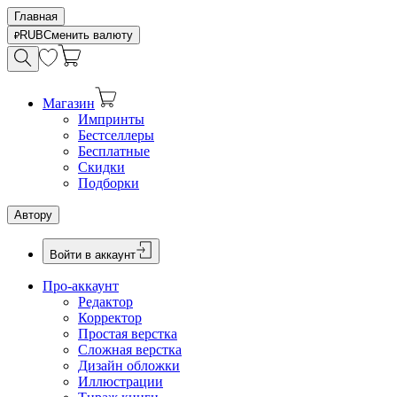
Главная
RUB
Сменить валюту
Магазин
Импринты
Бестселлеры
Бесплатные
Скидки
Подборки
Автору
Войти в аккаунт
Про-аккаунт
Редактор
Корректор
Простая верстка
Сложная верстка
Дизайн обложки
Иллюстрации