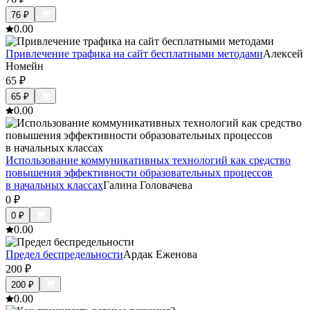
76
₽
0.0
0
Привлечение трафика на сайт бесплатными методами
Алексей
Номейн
65
₽
65
₽
0.0
0
Использование коммуникативных технологий как средство
повышения эффективности образовательных процессов
в начальных классах
Галина Головачева
0
₽
0
₽
0.0
0
Предел беспредельности
Ардак Еженова
200
₽
200
₽
0.0
0