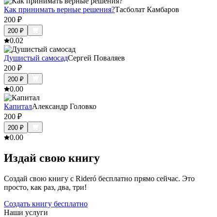
Как принимать верные решения?
Тасболат Камбаров
200
₽
200
₽
0.0
2
Душистый самосад
Сергей Поваляев
200
₽
200
₽
0.0
0
Капитал
Александр Головко
200
₽
200
₽
0.0
0
Издай свою книгу
Создай свою книгу с Rideró бесплатно прямо сейчас. Это
просто, как раз, два, три!
Создать книгу бесплатно
Наши услуги