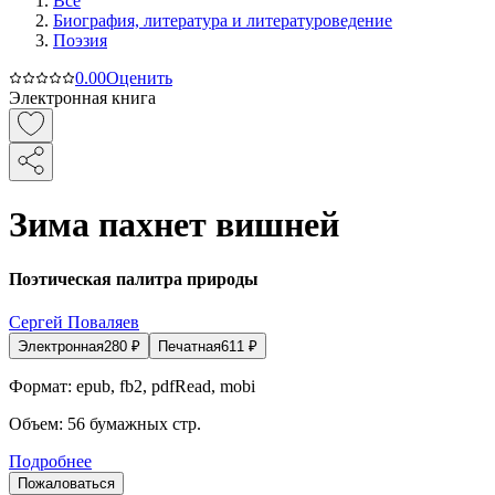
Все
Биография, литература и литературоведение
Поэзия
0.0
0
Оценить
Электронная книга
Зима пахнет вишней
Поэтическая палитра природы
Сергей Поваляев
Электронная
280
₽
Печатная
611
₽
Формат:
epub, fb2, pdfRead, mobi
Объем:
56
бумажных стр.
Подробнее
Пожаловаться