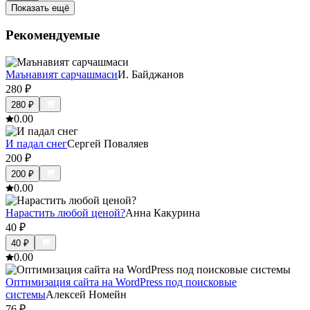
Показать ещё
Рекомендуемые
Маънавият сарчашмаси
И. Байджанов
280
₽
280
₽
0.0
0
И падал снег
Сергей Поваляев
200
₽
200
₽
0.0
0
Нарастить любой ценой?
Анна Какурина
40
₽
40
₽
0.0
0
Оптимизация сайта на WordPress под поисковые
системы
Алексей Номейн
76
₽