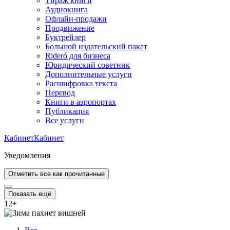
Тираж книги
Аудиокнига
Офлайн-продажи
Продвижение
Буктрейлер
Большой издательский пакет
Rideró для бизнеса
Юридический советник
Дополнительные услуги
Расшифровка текста
Перевод
Книги в аэропортах
Публикация
Все услуги
Кабинет
Кабинет
Уведомления
Отметить все как прочитанные
Показать ещё
12
+