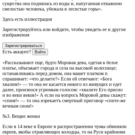
существа она поднялась из воды и, напуганная отважною
смелостью человека, убежала в лесистые горы
».
Здесь есть иллюстрация
Зарегистрируйтесь или войдите, чтобы увидеть ее и другие
изображения
Зарегистрироваться
Есть аккаунт?
Войти
«Рассказывают еще, будто Моровая дева, одетая в белое
платье, объезжает города и села на высокой колеснице;
останавливаясь перед домом, она машет платком п
спрашивает: «что делаете?» Если ей отвечают: «Бога
хвалим!» — то она не касается никого из живущих и едет
далее, произнося угрюмым голосом: «хвалите Его присно
и во веки веков!» А если на вопросъ Моровой девы скажут:
«спим!» — то она изрекаетъ смертный приговор «спите-же
вечным сном!
»
№3. Вещие женки
Если в 14 веке в Европе в распространении чумы обвиняли
евреев, якобы отравляющих колодцы, то на Руси крайними