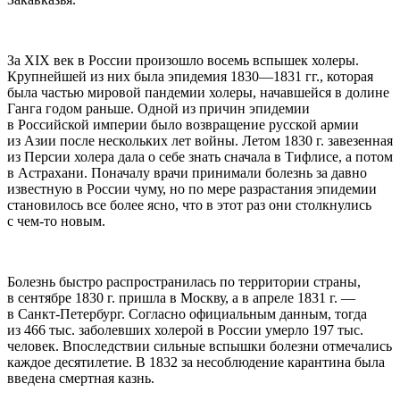
За XIX век в России произошло восемь вспышек холеры.
Крупнейшей из них была эпидемия 1830—1831 гг., которая
была частью мировой пандемии холеры, начавшейся в долине
Ганга годом раньше. Одной из причин эпидемии
в Российской империи было возвращение русской армии
из Азии после нескольких лет войны. Летом 1830 г. завезенная
из Персии холера дала о себе знать сначала в Тифлисе, а потом
в Астрахани. Поначалу врачи принимали болезнь за давно
известную в России чуму, но по мере разрастания эпидемии
становилось все более ясно, что в этот раз они столкнулись
с чем-то новым.
Болезнь быстро распространилась по территории страны,
в сентябре 1830 г. пришла в Москву, а в апреле 1831 г. —
в Санкт-Петербург. Согласно официальным данным, тогда
из 466 тыс. заболевших холерой в России умерло 197 тыс.
человек. Впоследствии сильные вспышки болезни отмечались
каждое десятилетие. В 1832 за несоблюдение карантина была
введена смертная казнь.