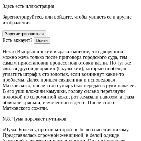
Здесь есть иллюстрация
Зарегистрируйтесь или войдите, чтобы увидеть ее и другие
изображения
Зарегистрироваться
Есть аккаунт?
Войти
Некто Выпрышинский выразил мнение, что дворянина
можно жечь только после приговора городского суда, тем
самым приостановив процесс подготовки казни. Но тут же
явился другой дворянин (Скульский), который пообещал
уплатить штраф в сто золотых, если возникнут какие-то
проблемы. Далее пришел священник и исповедовал
Матковского, после этого упырь был передан в руки палачей.
В его уши вложили камушки, голову сильно перетянули
полоской из сыромятной кожи, рот замазали навозом, а глаза
обвязали тряпкой, измоченной в дегте. После этого
Матковского сожгли.
№8. Чума поражает путников
«Чума. Болезнь, против которой не было спасения никому.
Представлялась огромной женщиной, в белой одежде
(в саване), с растрепанными волосами. Она не оставляла