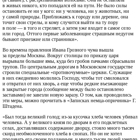
в живых никого, кто попадался ей на пути. Не было силы
остановить ее ни у кого: ни у человека, ни у животных, ни
у самой природы. Приближаясь к городу или деревне, она
точит свои стрелы, и кому случится выйти на ту пору
в поле — в того и стреляет, а затем уже входит в самое село
или город. Оттого первые заболевающие страшным недугом
бывают приезжие или странники»
.
Во времена правления Ивана Грозного чума вышла
за пределы Москвы. Вокруг столицы по приказу царя
вырывали большие ямы, куда без гробов пачками сбрасывали
трупов. По центральным дорогам в Московском государстве
строили специальные «противочумные» церкви. Служащие
в них ежедневно молились Господу, чтобы тот смиловался
и отвратил от них хворь, а еще чтобы редкие въезжающие
в закрытые города (сообщение между было остановлено
заставами) не завезли новую заразу. О том, как проводились
эти меры, можно прочитать в «Записках немца-опричника» Г.
Штадена.
«Был тогда великий голод; из-за кусочка хлеба человек убивал
человека. А у великого князя по дворам в его подклетных
селах, доставлявших содержание дворцу, стояло много тысяч
скирд необмолоченного хлеба в снопах. Но он не хотел
продавать его своим подданным, и много тысяч людей умерло