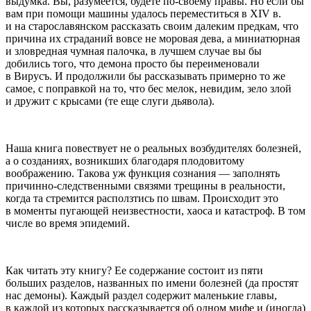
выдумка. Вы, разумеется, будете по-своему правы. Но если бы
вам при помощи машины удалось переместиться в XIV в.
и на старославянском рассказать своим далеким предкам, что
причина их страданий вовсе не моровая дева, а миниатюрная
и зловредная чумная палочка, в лучшем случае вы бы
добились того, что демона просто бы переименовали
в Вирусъ. И продолжили бы рассказывать примерно то же
самое, с поправкой на то, что бес мелок, невидим, зело злой
и дружит с крысами (те еще слуги дьявола).
Наша книга повествует не о реальных возбудителях болезней,
а о созданиях, возникших благодаря плодовитому
воображению. Такова уж функция сознания — заполнять
причинно-следственными связями трещины в реальности,
когда та стремится расползтись по швам. Происходит это
в моменты пугающей неизвестности, хаоса и катастроф. В том
числе во время эпидемий.
Как читать эту книгу? Ее содержание состоит из пяти
больших разделов, названных по имени болезней (да простят
нас демоны). Каждый раздел содержит маленькие главы,
в каждой из которых рассказывается об одном мифе и (иногда)