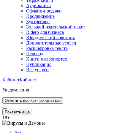
Тираж книги
Аудиокнига
Офлайн-продажи
Продвижение
Буктрейлер
Большой издательский пакет
Rideró для бизнеса
Юридический советник
Дополнительные услуги
Расшифровка текста
Перевод
Книги в аэропортах
Публикация
Все услуги
Кабинет
Кабинет
Уведомления
Отметить все как прочитанные
Показать ещё
18
+