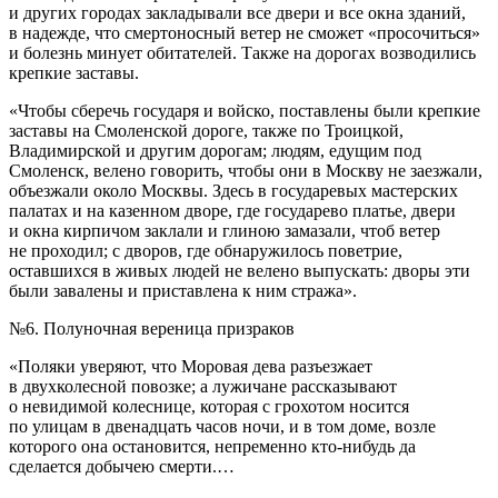
и других городах закладывали все двери и все окна зданий,
в надежде, что смертоносный ветер не сможет «просочиться»
и болезнь минует обитателей. Также на дорогах возводились
крепкие заставы.
«Чтобы сберечь государя и войско, поставлены были крепкие
заставы на Смоленской дороге, также по Троицкой,
Владимирской и другим дорогам; людям, едущим под
Смоленск, велено говорить, чтобы они в Москву не заезжали,
объезжали около Москвы. Здесь в государевых мастерских
палатах и на казенном дворе, где государево платье, двери
и окна кирпичом заклали и глиною замазали, чтоб ветер
не проходил; с дворов, где обнаружилось поветрие,
оставшихся в живых людей не велено выпускать: дворы эти
были завалены и приставлена к ним стража»
.
№6. Полуночная вереница призраков
«Поляки уверяют, что Моровая дева разъезжает
в двухколесной повозке; а лужичане рассказывают
о невидимой колеснице, которая с грохотом носится
по улицам в двенадцать часов ночи, и в том доме, возле
которого она остановится, непременно кто-нибудь да
сделается добычею смерти.…