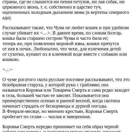
страны, где не слышится ни пения петухов, ни лая собак, ни
церковного звона, т. е. собственно в царство туч,
оцепененных холодным дыханием зимы (в вертепы северного
ада).
Рассказывают также, что Чума не любит кошек и при удобном
случае убивает их <…>. В давнее время, по словам болгар,
кошка была старшею сестрою Чумы и часто била ее;
теперь же, при появлении моровой язвы, кошки прячутся
от нея в печах. Любопытно, что чехи, для излечения детей
от сухотки, купают их в ключевой воде вместе с собакою или
кошкою.
<…>
О чуме рогатого скота русские поселяне рассказывают, что это
безобразная старуха, у которой руки с граблями; она
называется Коровья или Товаряча Смерть и сама редко заходит
в села, большей частью ее завозят. Показывается она
преимущественно осенью и ранней весной, когда скотина
начинает страдать от бескормицы и дурной погоды.
В Феврале-месяце, но мнению крестьян, Коровья Смерть
пробегает по селам — чахлая и заморенная.
Коровья Смерть нередко принимает на себя образ черной
собаки или коровы, и разгуливая между стадами, заражает