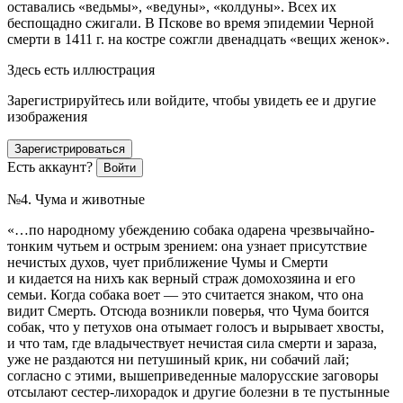
оставались «ведьмы», «ведуны», «колдуны». Всех их
беспощадно сжигали. В Пскове во время эпидемии Черной
смерти в 1411 г. на костре сожгли двенадцать «вещих женок»
.
Здесь есть иллюстрация
Зарегистрируйтесь или войдите, чтобы увидеть ее и другие
изображения
Зарегистрироваться
Есть аккаунт?
Войти
№4. Чума и животные
«…по народному убеждению собака одарена чрезвычайно-
тонким чутьем и острым зрением: она узнает присутствие
нечистых духов, чует приближение Чумы и Смерти
и кидается на нихъ как верный страж домохозяина и его
семьи. Когда собака воет — это считается знаком, что она
видит Смерть. Отсюда возникли поверья, что Чума боится
собак, что у петухов она отымает голосъ и вырывает хвосты,
и что там, где владычествует нечистая сила смерти и зараза,
уже не раздаются ни петушиный крик, ни собачий лай;
согласно с этими, вышеприведенные малорусские заговоры
отсылают сестер-лихорадок и другие болезни в те пустынные