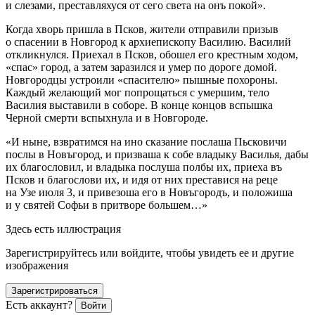
и слезами, преставляхуся от сего света на онъ покой»
.
Когда хворь пришла в Псков, жители отправили призыв
о спасении в Новгород к архиепископу Василию. Василий
откликнулся. Приехал в Псков, обошел его крестным ходом,
«спас» город, а затем заразился и умер по дороге домой.
Новгородцы устроили «спасителю» пышные похороны.
Каждый желающий мог попрощаться с умершим, тело
Василия выставили в соборе. В конце концов вспышка
Черной смерти вспыхнула и в Новгороде.
«И ныне, взвратимся на ино сказание послаша Пьсковичи
послы в Новъгород, и призваша к собе владыку Василья, дабы
их благословил, и владыка послуша полбы их, приеха въ
Псков и благослови их, и идя от них преставися на реце
на Узе июля 3, и привезоша его в Hoвъгородъ, и положиша
и у святей Софьи в притворе большем…
»
Здесь есть иллюстрация
Зарегистрируйтесь или войдите, чтобы увидеть ее и другие
изображения
Зарегистрироваться
Есть аккаунт?
Войти