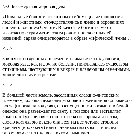
№2. Бессмертная моровая дева
«Повальные болезни, от которых гибнут целые поколения
людей и животных, отождествлялись в языке и верованиях
с представлением Смерти. В качестве богини Смерти
и согласно с грамматическим родом присвоенных ей
названий, зараза олицетворяется в образе мифической жены…
<…>
Завися от воздушных перемен и климатических условий,
моровая язва, как и другие болезни, признавалась существом
стихийным, шествующим в вихрях и владеющим огненными,
молниеносными стрелами.
<…>
В большей части земель, заселенных славяно-литовским
племенем, моровая язва олицетворяется женщиною огромного
роста (иногда на ходулях), с распущенными косами и в белой
одежде; она разъезжает по свету в повозке или заставляет
какого-нибудь человека носить себя по городам и селам;
своею костлявою рукою она веет на все четыре стороны
красным (кровавым) или огненным платком — и вслед
за взмахом ее платка все кругом вымирает.