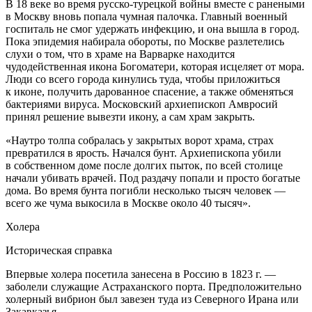
В 18 веке во время русско-турецкой войны вместе с ранеными
в Москву вновь попала чумная палочка. Главный военный
госпиталь не смог удержать инфекцию, и она вышла в город.
Пока эпидемия набирала обороты, по Москве разлетелись
слухи о том, что в храме на Варварке находится
чудодейственная икона Богоматери, которая исцеляет от мора.
Люди со всего города кинулись туда, чтобы приложиться
к иконе, получить дарованное спасение, а также обменяться
бактериями вируса. Московский архиепископ Амвросий
принял решение вывезти икону, а сам храм закрыть.
«Наутро толпа собралась у закрытых ворот храма, страх
превратился в ярость. Начался бунт. Архиепископа убили
в собственном доме после долгих пыток, по всей столице
начали убивать врачей. Под раздачу попали и просто богатые
дома. Во время бунта погибли несколько тысяч человек —
всего же чума выкосила в Москве около 40 тысяч»
.
Холера
Историческая справка
Впервые холера посетила занесена в Россию в 1823 г. —
заболели служащие Астраханского порта. Предположительно
холерный вибрион был завезен туда из Северного Ирана или
Закавказья.