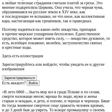
а любые телесные страдания считали платой за грехи. Это
мнение подкрепляла Церковь. Она учила, что черная чума,
обрушившаяся на русские земли в XIV веке, как
и последующие ее вспышки, не что иное, как
коллективная
кара
, настигающая как грешников, так и праведных.
Поэтому надеяться на какие-либо лекарства, припарки
и прочие мирские ухищрения бесполезно. Единственное
средство, которое может иметь силу, — лекарство духовное, то
есть, всеобщее покаяние, молебен, заступничество святых
и крестные ходы.
Здесь есть иллюстрация
Зарегистрируйтесь или войдите, чтобы увидеть ее и другие
изображения
Зарегистрироваться
Есть аккаунт?
Войти
«В лето 6860 …бысть мор зол в граде Пскове и по селам,
смерти належащи мнозе; мроша бо люди, мужи и жены
старыи и младыи, и дети, и попове, и чернци и черници. Бяше
бо тогда знамение смертное сице хракнеть человек кровью,
и до 3 дний быв да умреть. То вскоре промышляху о своемъ