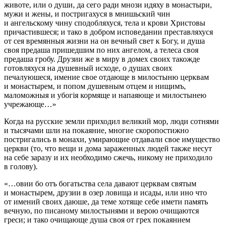
животе, или о души, да сего ради мнози идяху в монастыри,
мужи и жены, и постригахуся в мнишьский чин
и ангельскому чину сподобляхуся, тела и крови Христовы
причастившеся; и тако в добром исповедании преставляхуся
от сея времянныя жизни на он вечный свет к Богу, и душа
своя предаша пришедшим по них ангелом, а телеса своя
предаша гробу. Друзии же в миру в домех своих такожде
готовляхуся на душевный исходе, о душах своих
печалуюшеся, имение свое отдающе в милостыню церквам
и монастырем, и попом душевным отцем и нищимъ,
маломожныя и убогія кормяще и напаяюще и милостынею
учрежающе…»
Когда на русские земли приходил великий мор, люди сотнями
и тысячами шли на покаяние, многие скоропостижно
постригались в монахи, умирающие отдавали свое имущество
церкви (то, что вещи и дома зараженных людей также несут
на себе заразу и их необходимо сжечь, никому не приходило
в голову).
«…овии бо отъ богатьства села давают церквам святым
и монастырем, друзии в озер ловища и исады, или ино что
от имений своих даюше, да теме хотяще себе имети память
вечную, по писаному милостынями и верою очищаются
греси; и тако очищающе душа своя от грех покаянием