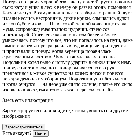
Потеряв во время моровой язвы жену и детей, русин покинул
свою хату и ушел в лес; к вечеру он развел огонь, помолился
Богу и заснул. В самую полночь его разбудил страшный шум:
издали неслись нестройные, дикие крики, слышались дудки
и звон бубенчиков. … На высокой черной колеснице ехала
Чума, сопровождаемая толпою чудовищ, стаею сов
и нетопырей. Свита ее с каждым шагом более и более
умножалась, потому что все, что ни попадалось на пути, даже
камни и деревья превращались в чудовищные привидения
и приставали к поезду. Когда вереница поравнялась
с разведенным костром, Чума затянула адскую песню.
Подолянин хотел было с испугу ударить в ближайшее к нему
приведение топором, но и топор вырвался из его рук,
превратился в живое существо на козьих ногах и понесся
вслед за демонским сборищем. Подолянин упал без чувств,
и когда очнулся — на небе уже сияло солнце; платье его было
изорвано в лоскутья а топор лежал переломленный»
.
Здесь есть иллюстрация
Зарегистрируйтесь или войдите, чтобы увидеть ее и другие
изображения
Зарегистрироваться
Есть аккаунт?
Войти