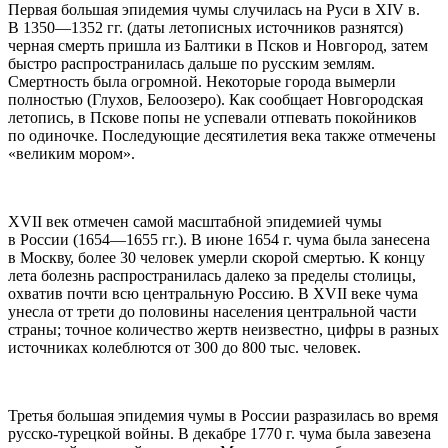
Первая большая эпидемия чумы случилась на Руси в XIV в.
В 1350—1352 гг. (даты летописных источников разнятся)
черная смерть пришла из Балтики в Псков и Новгород, затем
быстро распространилась дальше по русским землям.
Смертность была огромной. Некоторые города вымерли
полностью (Глухов, Белоозеро). Как сообщает Новгородская
летопись, в Пскове попы не успевали отпевать покойников
по одиночке. Последующие десятилетия века также отмечены
«великим мором».
XVII век отмечен самой масштабной эпидемией чумы
в России (1654—1655 гг.). В июне 1654 г. чума была занесена
в Москву, более 30 человек умерли скорой смертью. К концу
лета болезнь распространилась далеко за пределы столицы,
охватив почти всю центральную Россию. В XVII веке чума
унесла от трети до половины населения центральной части
страны; точное количество жертв неизвестно, цифры в разных
источниках колеблются от 300 до 800 тыс. человек.
Третья большая эпидемия чумы в России разразилась во время
русско-турецкой войны. В декабре 1770 г. чума была завезена