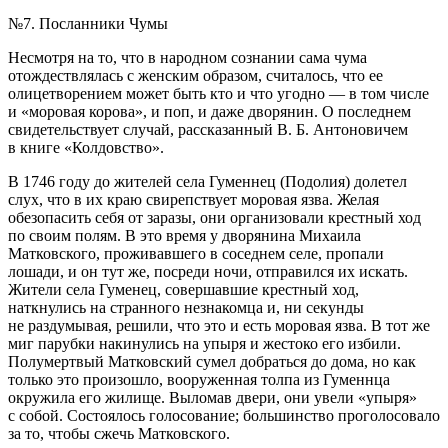
№7. Посланники Чумы
Несмотря на то, что в народном сознании сама чума
отождествлялась с женским образом, считалось, что ее
олицетворением может быть кто и что угодно — в том числе
и «моровая корова», и поп, и даже дворянин. О последнем
свидетельствует случай, рассказанный В. Б. Антоновичем
в книге «Колдовство»
.
В 1746 году до жителей села Гуменнец (Подолия) долетел
слух, что в их краю свирепствует моровая язва. Желая
обезопасить себя от заразы, они организовали крестный ход
по своим полям. В это время у дворянина Михаила
Матковского, проживавшего в соседнем селе, пропали
лошади, и он тут же, посреди ночи, отправился их искать.
Жители села Гуменец, совершавшие крестный ход,
наткнулись на странного незнакомца и, ни секунды
не раздумывая, решили, что это и есть моровая язва. В тот же
миг парубки накинулись на упыря и жестоко его избили.
Полумертвый Матковский сумел добраться до дома, но как
только это произошло, вооруженная толпа из Гуменнца
окружила его жилище. Выломав двери, они увели «упыря»
с собой. Состоялось голосование; большинство проголосовало
за то, чтобы сжечь Матковского.