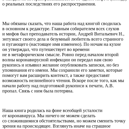
о реальных последствиях его распространения.
Мы обязаны сказать, что наша работа над книгой сводилась
в основном к редактуре. Главным собирателем всех слухов
и мифов был преподаватель истории, Андрей Витальевич Н.,
энтузиаст своего дела и безумный любитель всего странного
и пугающего (настоящее имя изменено). По ночам на кухне
он утверждал, что путешествует во времени
не в метафорическом смысле. Ровно перед началом второй
волны коронавирусной инфекции он передал нам свою
рукопись и изъявил желание опубликовать записки, но без
упоминания его имени. Мы сохранили его заметки, которые
помогут вам расширить контекст, а также предоставят
возможность нелинейного чтения. Вскоре после того, как мы
начали работу над подготовкой рукописи к печати, А.В.
пропал. Связь с ним была потеряна.
Наша книга родилась на фоне всеобщей усталости
от коронавируса. Мы ничего не можем сделать
со сложившимися обстоятельствами, но можем сменить точку
зрения на происходящее. Взглянуть иначе на страшное