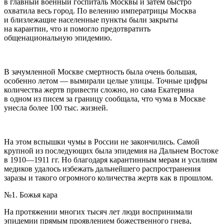
в главный военный госпиталь Москвы и затем быстро
охватила весь город. По велению императрицы Москва
и близлежащие населенные пункты были закрыты
на карантин, что и помогло предотвратить
общенациональную эпидемию.
В зачумленной Москве смертность была очень большая,
особенно летом — вымирали целые улицы. Точные цифры
количества жертв привести сложно, но сама Екатерина
в одном из писем за границу сообщала, что чума в Москве
унесла более 100 тыс. жизней.
На этом вспышки чумы в России не закончились. Самой
крупной из последующих была эпидемия на Дальнем Востоке
в 1910—1911 гг. Но благодаря карантинным мерам и усилиям
медиков удалось избежать дальнейшего распространения
заразы и такого огромного количества жертв как в прошлом.
№1. Божья кара
На протяжении многих тысяч лет люди воспринимали
эпидемии прямым проявлением божественного гнева,