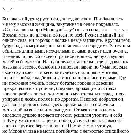
<…>
Был жаркий день; русин сидел под деревом. Приблизилась
к нему высокая женщина, закутанная в белое покрывало.
«Слыхал ли ты про Моровую язву? сказала она; это — я сама.
Возьми меня на плечи и обнеси по всей Руси; не минуй ни
одного села, ни города; я должна везде заглянуть. Кругом тебя
будут падать мертвые, но ты останешься невредим». Затем она
обвилась длинными, исхудалыми руками вокруг шеи русина,
и бедняк пошел со своею страшною ношею, не чувствуя ни
малейшей тяжести. На пути лежало местечко, где раздавалась
музыка и весело, беззаботно пировал народ; но Чума повеяла
своею хусткою — и веселье исчезло: стали рыть могилы,
носить гробы, кладбище и улицы наполнились трупами. Где
ни проходил русинъ, всюду богатые города и деревни
превращались в пустыни; бледные, дрожащие от страха
жители разбегались изъ домов и в мучительных страданиях
умирали в лесах, полях и по дорогам. Наконец добрался он
до своего родного села; здесь проживали его старушка —
мать, любимая жена и малые дети. Отчаяние и жалость
овладели душою несчастного; онъ решился утопить и себя
и Чуму, ухватил ее за руки и обойдя село, бросился вместе
с нею с крутого берега в волны Прута; сам он утонул,
но Моровая язва не могла погибнуть; с легкостью стихийного