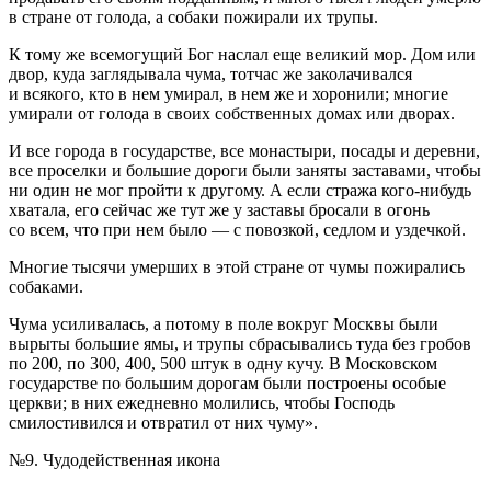
в стране от голода, а собаки пожирали их трупы.
К тому же всемогущий Бог наслал еще великий мор. Дом или
двор, куда заглядывала чума, тотчас же заколачивался
и всякого, кто в нем умирал, в нем же и хоронили; многие
умирали от голода в своих собственных домах или дворах.
И все города в государстве, все монастыри, посады и деревни,
все проселки и большие дороги были заняты заставами, чтобы
ни один не мог пройти к другому. А если стража кого-нибудь
хватала, его сейчас же тут же у заставы бросали в огонь
со всем, что при нем было — с повозкой, седлом и уздечкой.
Многие тысячи умерших в этой стране от чумы пожирались
собаками.
Чума усиливалась, а потому в поле вокруг Москвы были
вырыты большие ямы, и трупы сбрасывались туда без гробов
по 200, по 300, 400, 500 штук в одну кучу. В Московском
государстве по большим дорогам были построены особые
церкви; в них ежедневно молились, чтобы Господь
смилостивился и отвратил от них чуму»
.
№9. Чудодейственная икона