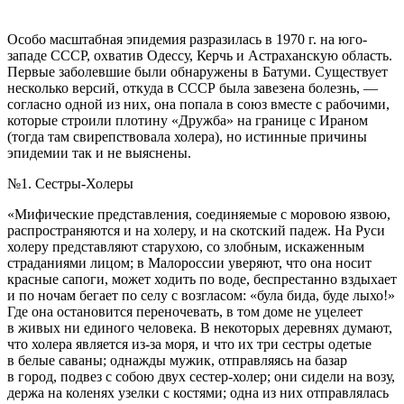
Особо масштабная эпидемия разразилась в 1970 г. на юго-
западе СССР, охватив Одессу, Керчь и Астраханскую область.
Первые заболевшие были обнаружены в Батуми. Существует
несколько версий, откуда в СССР была завезена болезнь, —
согласно одной из них, она попала в союз вместе с рабочими,
которые строили плотину «Дружба» на границе с Ираном
(тогда там свирепствовала холера), но истинные причины
эпидемии так и не выяснены.
№1. Сестры-Холеры
«Мифические представления, соединяемые с моровою язвою,
распространяются и на холеру, и на скотский падеж. На Руси
холеру представляют старухою, со злобным, искаженным
страданиями лицом; в Малороссии уверяют, что она носит
красные сапоги, может ходить по воде, беспрестанно вздыхает
и по ночам бегает по селу с возгласом: «була бида, буде лыхо!»
Где она остановится переночевать, в том доме не уцелеет
в живых ни единого человека. В некоторых деревнях думают,
что холера является из-за моря, и что их три сестры одетые
в белые саваны; однажды мужик, отправляясь на базар
в город, подвез с собою двух сестер-холер; они сидели на возу,
держа на коленях узелки с костями; одна из них отправлялась