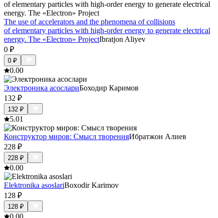
The use of accelerators and the phenomena of collisions
of elementary particles with high-order energy to generate electrical
energy. The «Electron» Project
Ibratjon Aliyev
0
₽
0
₽
0.0
0
Электроника асослари
Боходир Каримов
132
₽
132
₽
5.0
1
Конструктор миров: Смысл творения
Ибратжон Алиев
228
₽
228
₽
0.0
0
Elektronika asoslari
Boxodir Karimov
128
₽
128
₽
0.0
0