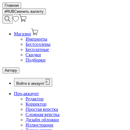
Главная
RUB
Сменить валюту
Магазин
Импринты
Бестселлеры
Бесплатные
Скидки
Подборки
Автору
Войти в аккаунт
Про-аккаунт
Редактор
Корректор
Простая верстка
Сложная верстка
Дизайн обложки
Иллюстрации