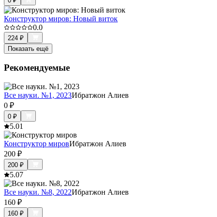
0
₽
Конструктор миров: Новый виток
0.0
224
₽
Показать ещё
Рекомендуемые
Все науки. №1, 2023
Ибратжон Алиев
0
₽
0
₽
5.0
1
Конструктор миров
Ибратжон Алиев
200
₽
200
₽
5.0
7
Все науки. №8, 2022
Ибратжон Алиев
160
₽
160
₽