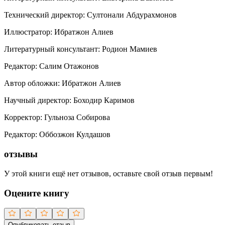
Технический директор
:
Султонали Абдурахмонов
Иллюстратор
:
Ибратжон Алиев
Литературный консультант
:
Родион Мамиев
Редактор
:
Салим Отажонов
Автор обложки
:
Ибратжон Алиев
Научный директор
:
Боходир Каримов
Корректор
:
Гульноза Собирова
Редактор
:
Оббозжон Кулдашов
отзывы
У этой книги ещё нет отзывов, оставьте свой отзыв первым!
Оцените книгу
Опубликовать отзыв