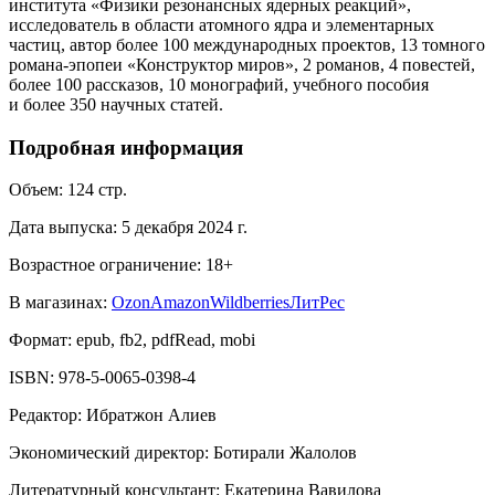
института «Физики резонансных ядерных реакций»,
исследователь в области атомного ядра и элементарных
частиц, автор более 100 международных проектов, 13 томного
романа-эпопеи «Конструктор миров», 2 романов, 4 повестей,
более 100 рассказов, 10 монографий, учебного пособия
и более 350 научных статей.
Подробная информация
Объем:
124
стр.
Дата выпуска:
5 декабря 2024 г.
Возрастное ограничение:
18
+
В магазинах:
Ozon
Amazon
Wildberries
ЛитРес
Формат:
epub, fb2, pdfRead, mobi
ISBN:
978-5-0065-0398-4
Редактор
:
Ибратжон Алиев
Экономический директор
:
Ботирали Жалолов
Литературный консультант
:
Екатерина Вавилова