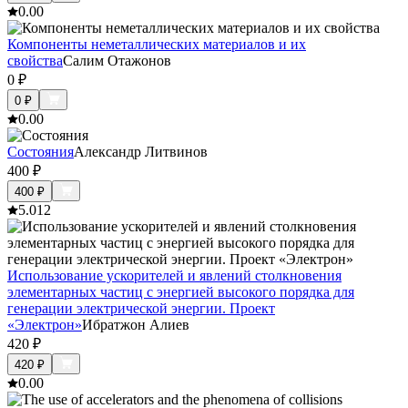
0.0
0
Компоненты неметаллических материалов и их
свойства
Салим Отажонов
0
₽
0
₽
0.0
0
Состояния
Александр Литвинов
400
₽
400
₽
5.0
12
Использование ускорителей и явлений столкновения
элементарных частиц с энергией высокого порядка для
генерации электрической энергии. Проект
«Электрон»
Ибратжон Алиев
420
₽
420
₽
0.0
0