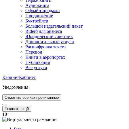
Тираж книги
Аудиокнига
Офлайн-продажи
Продвижение
Буктрейлер
Большой издательский пакет
Rideró для бизнеса
Юридический советник
Дополнительные услуги
Расшифровка текста
Перевод
Книги в аэропортах
Публикация
Все услуги
Кабинет
Кабинет
Уведомления
Отметить все как прочитанные
Показать ещё
18
+