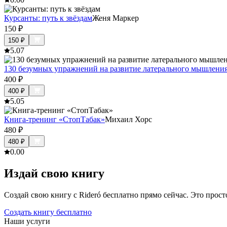
Курсанты: путь к звёздам
Женя Маркер
150
₽
150
₽
5.0
7
130 безумных упражнений на развитие латерального мышления
400
₽
400
₽
5.0
5
Книга-тренинг «СтопТабак»
Михаил Хорс
480
₽
480
₽
0.0
0
Издай свою книгу
Создай свою книгу с Rideró бесплатно прямо сейчас. Это просто,
Создать книгу бесплатно
Наши услуги