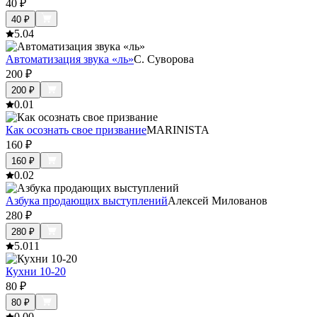
40
₽
40
₽
5.0
4
Автоматизация звука «ль»
С. Суворова
200
₽
200
₽
0.0
1
Как осознать свое призвание
MARINISTA
160
₽
160
₽
0.0
2
Азбука продающих выступлений
Алексей Милованов
280
₽
280
₽
5.0
11
Кухни 10-20
80
₽
80
₽
0.0
0