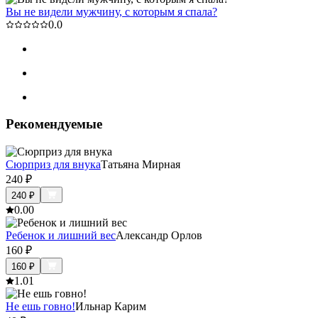
Вы не видели мужчину, с которым я спала?
0.0
Рекомендуемые
Сюрприз для внука
Татьяна Мирная
240
₽
240
₽
0.0
0
Ребенок и лишний вес
Александр Орлов
160
₽
160
₽
1.0
1
Не ешь говно!
Ильнар Карим