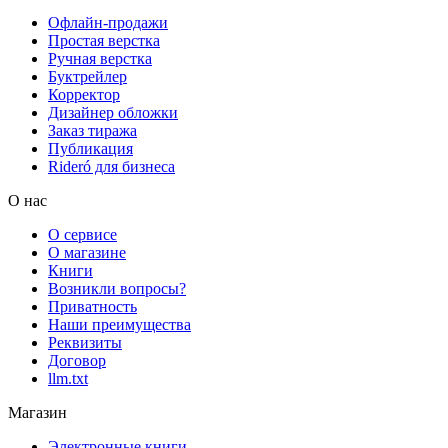
Офлайн-продажи
Простая верстка
Ручная верстка
Буктрейлер
Корректор
Дизайнер обложки
Заказ тиража
Публикация
Rideró для бизнеса
О нас
О сервисе
О магазине
Книги
Возникли вопросы?
Приватность
Наши преимущества
Реквизиты
Договор
llm.txt
Магазин
Электронные книги