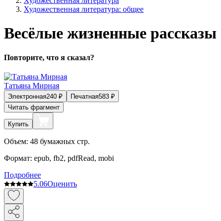
Художественная литература
Художественная литература: общее
Весёлые жизненные рассказы 
Повторите, что я сказал?
Татьяна Мирная
Электронная
240
₽
Печатная
583
₽
Читать фрагмент
Купить
Объем:
48
бумажных стр.
Формат:
epub, fb2, pdfRead, mobi
Подробнее
5.0
6
Оценить