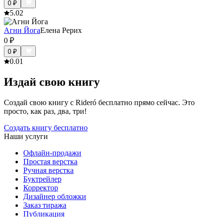
0
₽
5.0
2
Агни Йога
Елена Рерих
0
₽
0
₽
0.0
1
Издай свою книгу
Создай свою книгу с Rideró бесплатно прямо сейчас. Это
просто, как раз, два, три!
Создать книгу бесплатно
Наши услуги
Офлайн-продажи
Простая верстка
Ручная верстка
Буктрейлер
Корректор
Дизайнер обложки
Заказ тиража
Публикация