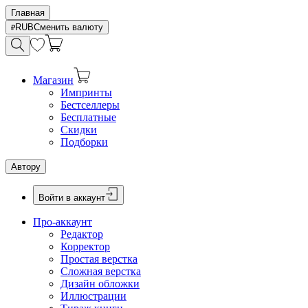
Главная
RUB
Сменить валюту
Магазин
Импринты
Бестселлеры
Бесплатные
Скидки
Подборки
Автору
Войти в аккаунт
Про-аккаунт
Редактор
Корректор
Простая верстка
Сложная верстка
Дизайн обложки
Иллюстрации