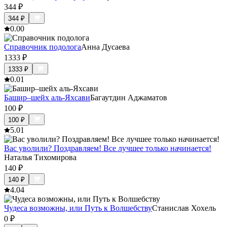
344
₽
344
₽
0.0
0
Справочник подолога
Анна Дусаева
1333
₽
1333
₽
0.0
1
Башир–шейх аль-Яхсави
Багаутдин Аджаматов
100
₽
100
₽
5.0
1
Вас уволили? Поздравляем! Все лучшее только начинается!
Наталья Тихомирова
140
₽
140
₽
4.0
4
Чудеса возможны, или Путь к Волшебству
Станислав Хохель
0
₽