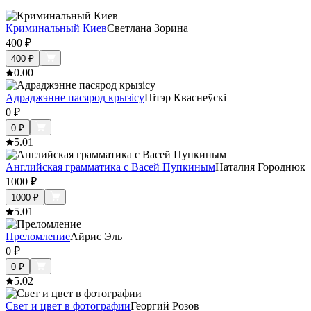
Криминальный Киев
Светлана Зорина
400
₽
400
₽
0.0
0
Адраджэнне пасярод крызісу
Пітэр Кваснеўскі
0
₽
0
₽
5.0
1
Английская грамматика с Васей Пупкиным
Наталия Городнюк
1000
₽
1000
₽
5.0
1
Преломление
Айрис Эль
0
₽
0
₽
5.0
2
Свет и цвет в фотографии
Георгий Розов