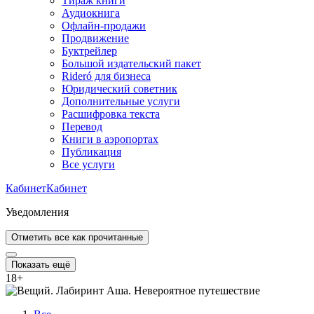
Тираж книги
Аудиокнига
Офлайн-продажи
Продвижение
Буктрейлер
Большой издательский пакет
Rideró для бизнеса
Юридический советник
Дополнительные услуги
Расшифровка текста
Перевод
Книги в аэропортах
Публикация
Все услуги
Кабинет
Кабинет
Уведомления
Отметить все как прочитанные
Показать ещё
18
+