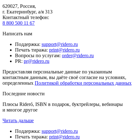
620027
,
Россия
,
г. Екатеринбург, а/я 313
Контактный телефон
:
8 800 500 11 67
Написать нам
Поддержка
:
support@ridero.ru
Печать тиража
:
print@ridero.ru
Вопросы по услугам
:
order@ridero.ru
PR
:
pr@ridero.ru
Предоставляя персональные данные по указанным
контактным данным, вы даёте своё согласие на условиях,
определенных
Политикой обработки персональных данных
Последние новости
Плюсы Rideró, ISBN в подарок, буктрейлеры, вебинары
и многое другое
Читать дальше
Поддержка
:
support@ridero.ru
Печать тиража
:
print@ridero.ru