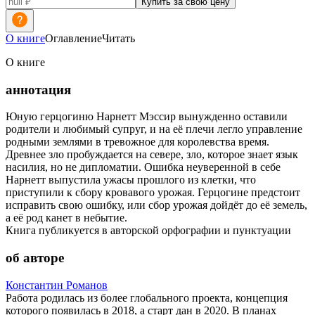
Купить за свою цену
О книге
Оглавление
Читать
О книге
аннотация
Юную герцогиню Нарнетт Мэссир вынужденно оставили
родители и любимый супруг, и на её плечи легло управление
родными землями в тревожное для королевства время.
Древнее зло пробуждается на севере, зло, которое знает язык
насилия, но не дипломатии. Ошибка неуверенной в себе
Нарнетт выпустила ужасы прошлого из клетки, что
приступили к сбору кровавого урожая. Герцогине предстоит
исправить свою ошибку, или сбор урожая дойдёт до её земель,
а её род канет в небытие.
Книга публикуется в авторской орфографии и пунктуации
об авторе
Константин Романов
Работа родилась из более глобального проекта, концепция
которого появилась в 2018, а старт дан в 2020. В планах