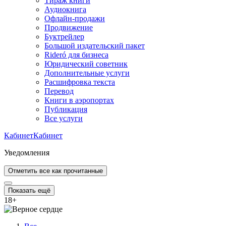
Тираж книги
Аудиокнига
Офлайн-продажи
Продвижение
Буктрейлер
Большой издательский пакет
Rideró для бизнеса
Юридический советник
Дополнительные услуги
Расшифровка текста
Перевод
Книги в аэропортах
Публикация
Все услуги
Кабинет
Кабинет
Уведомления
Отметить все как прочитанные
Показать ещё
18
+