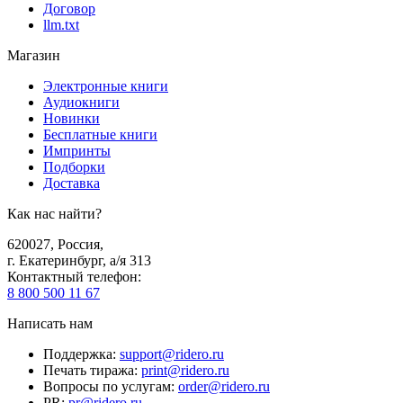
Договор
llm.txt
Магазин
Электронные книги
Аудиокниги
Новинки
Бесплатные книги
Импринты
Подборки
Доставка
Как нас найти?
620027
,
Россия
,
г. Екатеринбург, а/я 313
Контактный телефон
:
8 800 500 11 67
Написать нам
Поддержка
:
support@ridero.ru
Печать тиража
:
print@ridero.ru
Вопросы по услугам
:
order@ridero.ru
PR
:
pr@ridero.ru