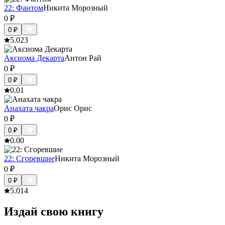
22: Фантом
Никита Морозный
0
₽
0
₽
5.0
23
Аксиома Декарта
Антон Рай
0
₽
0
₽
0.0
1
Анахата чакра
Орис Орис
0
₽
0
₽
0.0
0
22: Сгоревшие
Никита Морозный
0
₽
0
₽
5.0
14
Издай свою книгу