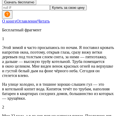
Скачать бесплатно
Купить за свою цену
О книге
Оглавление
Читать
Бесплатный фрагмент
1
Этой зимой я часто просыпаюсь по ночам. Я поставил кровать
напротив окна, поэтому, открыв глаза, сразу вижу ветки
деревьев под толстым слоем снега, за ними ― пятиэтажку,
а дальше ― высокую трубу котельной. Труба помещается
в окно целиком. Мне виден венок красных огней на верхушке
и густой белый дым на фоне чёрного неба. Сегодня он
стелется влево.
На улице холодно, и в тишине хорошо слышен гул ― это
в котельной кипит вода. Кипяток течёт по трубам, наполняя
батареи в квартирах соседних домов, большинство из которых
― хрущёвки.
2
Мне 32 года, а я до сих пор не написал роман. Последние лет