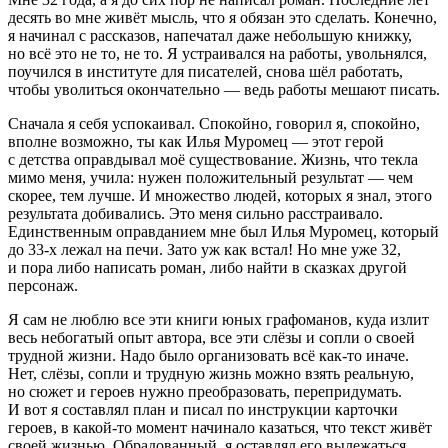
десять во мне живёт мысль, что я обязан это сделать. Конечно,
я начинал с рассказов, напечатал даже небольшую книжку,
но всё это не то, не то. Я устраивался на работы, увольнялся,
поучился в институте для писателей, снова шёл работать,
чтобы уволиться окончательно ― ведь работы мешают писать.
Сначала я себя успокаивал. Спокойно, говорил я, спокойно,
вполне возможно, ты как Илья Муромец ― этот герой
с детства оправдывал моё существование. Жизнь, что текла
мимо меня, учила: нужен положительный результат ― чем
скорее, тем лучше. И множество людей, которых я знал, этого
результата добивались. Это меня сильно расстраивало.
Единственным оправданием мне был Илья Муромец, который
до 33-х лежал на печи. Зато уж как встал! Но мне уже 32,
и пора либо написать роман, либо найти в сказках другой
персонаж.
Я сам не люблю все эти книги юных графоманов, куда излит
весь небогатый опыт автора, все эти слёзы и сопли о своей
трудной жизни. Надо было организовать всё как-то иначе.
Нет, слёзы, сопли и трудную жизнь можно взять реальную,
но сюжет и героев нужно преобразовать, перепридумать.
И вот я составлял план и писал по инструкции карточки
героев, в какой-то момент начинало казаться, что текст живёт
своей жизнью. Обрадованный, я оставлял его вылежаться,