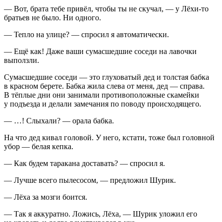
― Вот, брата тебе привёл, чтобы ты не скучал, ― у Лёхи-то
братьев не было. Ни одного.
― Тепло на улице? ― спросил я автоматически.
― Ещё как! Даже ваши сумасшедшие соседи на лавочки
выползли.
Сумасшедшие соседи ― это глуховатый дед и толстая бабка
в красном берете. Бабка жила слева от меня, дед ― справа.
В тёплые дни они занимали противоположные скамейки
у подъезда и делали замечания по поводу происходящего.
― …! Слыхали? ― орала бабка.
На что дед кивал головой. У него, кстати, тоже был головной
убор ― белая кепка.
― Как будем таракана доставать? ― спросил я.
― Лучше всего пылесосом, ― предложил Шурик.
― Лёха за мозги боится.
― Так я аккуратно. Ложись, Лёха, ― Шурик уложил его