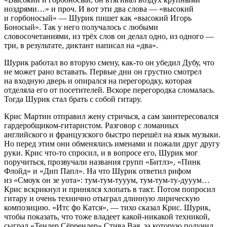
ноздрями…» и проч. И вот эти два слова ― «высокий
и горбоносый» ― Шурик пишет как «высокий Игорь
Боносый». Так у него получалось с любыми
словосочетаниями, из трёх слов он делал одно, из одного ―
три, в результате, диктант написал на «два».
Шурик работал во вторую смену, как-то он убедил Дубу, что
не может рано вставать. Первые дни он грустно смотрел
на входную дверь и опирался на перегородку, которая
отделяла его от посетителей. Вскоре перегородка сломалась.
Тогда Шурик стал брать с собой гитару.
Крис Мартин отправил жену стричься, а сам заинтересовался
гардеробщиком-гитаристом. Разговор с ломанных
английского и французского быстро перешёл на язык музыки.
Но перед этим они обменялись именами и пожали друг другу
руки. Крис что-то спросил, и в вопросе его, Шурик мог
поручиться, прозвучали названия групп «Битлз», «Пинк
Флойд» и «Дип Папл». На что Шурик ответил рифом
из «Смоук он зе уота»: тум-тум-тууум, тум-тум-ту-дууум…
Крис вскрикнул и принялся хлопать в такт. Потом попросил
гитару и очень технично отыграл длинную лирическую
композицию. «Итс фо Катся», ― тихо сказал Крис. Шурик,
чтобы показать, что тоже владеет какой-никакой техникой,
сыграл «Тендер Сёррендер» Стива Вая, за которую получил