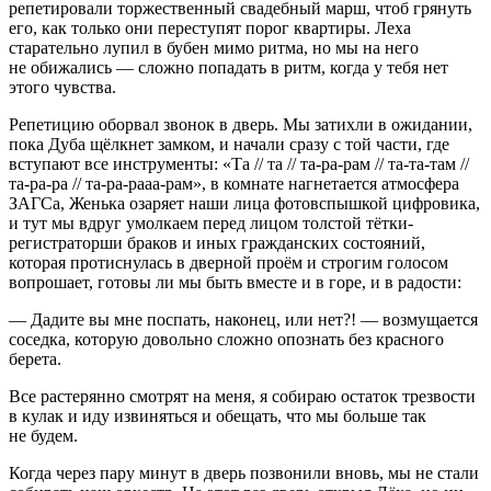
репетировали торжественный свадебный марш, чтоб грянуть
его, как только они переступят порог квартиры. Леха
старательно лупил в бубен мимо ритма, но мы на него
не обижались ― сложно попадать в ритм, когда у тебя нет
этого чувства.
Репетицию оборвал звонок в дверь. Мы затихли в ожидании,
пока Дуба щёлкнет замком, и начали сразу с той части, где
вступают все инструменты: «Та // та // та-ра-рам // та-та-там //
та-ра-ра // та-ра-рааа-рам», в комнате нагнетается атмосфера
ЗАГСа, Женька озаряет наши лица фотовспышкой цифровика,
и тут мы вдруг умолкаем перед лицом толстой тётки-
регистраторши браков и иных гражданских состояний,
которая протиснулась в дверной проём и строгим голосом
вопрошает, готовы ли мы быть вместе и в горе, и в радости:
― Дадите вы мне поспать, наконец, или нет?! ― возмущается
соседка, которую довольно сложно опознать без красного
берета.
Все растерянно смотрят на меня, я собираю остаток трезвости
в кулак и иду извиняться и обещать, что мы больше так
не будем.
Когда через пару минут в дверь позвонили вновь, мы не стали