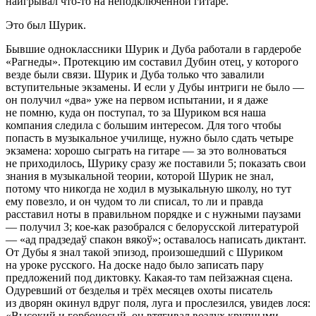
наигрывал что-то на неподключенной гитаре.
Это был Шурик.
Бывшие одноклассники Шурик и Дуба работали в гардеробе
«Рагнеды». Протекцию им составил Дубин отец, у которого
везде были связи. Шурик и Дуба только что завалили
вступительные экзамены. И если у Дубы интриги не было ―
он получил «два» уже на первом испытании, и я даже
не помню, куда он поступал, то за Шуриком вся наша
компания следила с большим интересом. Для того чтобы
попасть в музыкальное училище, нужно было сдать четыре
экзамена: хорошо сыграть на гитаре ― за это волноваться
не приходилось, Шурику сразу же поставили 5; показать свои
знания в музыкальной теории, которой Шурик не знал,
потому что никогда не ходил в музыкальную школу, но тут
ему повезло, и он чудом то ли списал, то ли и правда
расставил ноты в правильном порядке и с нужными паузами
― получил 3; кое-как разобрался с белорусской литературой
― «ад прадзедаў спакон вякоў»; оставалось написать диктант.
От Дубы я знал такой эпизод, произошедший с Шуриком
на уроке русского. На доске надо было записать пару
предложений под диктовку. Какая-то там пейзажная сцена.
Одуревший от безделья и трёх месяцев охоты писатель
из дворян окинул вдруг поля, луга и прослезился, увидев лося:
«Высокий и горбоносый, он втягивал воздух крупными