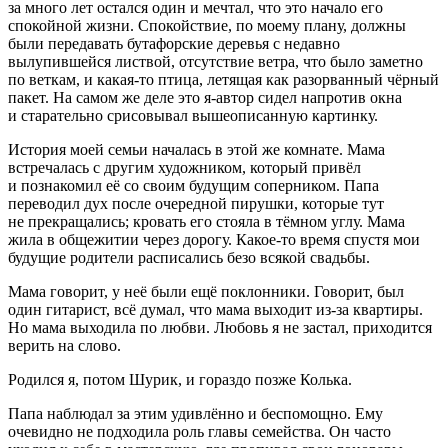
за много лет остался один и мечтал, что это начало его
спокойной жизни. Спокойствие, по моему плану, должны
были передавать бутафорские деревья с недавно
вылупившейся листвой, отсутствие ветра, что было заметно
по веткам, и какая-то птица, летящая как разорванный чёрный
пакет. На самом же деле это я-автор сидел напротив окна
и старательно срисовывал вышеописанную картинку.
История моей семьи началась в этой же комнате. Мама
встречалась с другим художником, который привёл
и познакомил её со своим будущим соперником. Папа
переводил дух после очередной пирушки, которые тут
не прекращались; кровать его стояла в тёмном углу. Мама
жила в общежитии через дорогу. Какое-то время спустя мои
будущие родители расписались безо всякой свадьбы.
Мама говорит, у неё были ещё поклонники. Говорит, был
один гитарист, всё думал, что мама выходит из-за квартиры.
Но мама выходила по любви. Любовь я не застал, приходится
верить на слово.
Родился я, потом Шурик, и гораздо позже Колька.
Папа наблюдал за этим удивлённо и беспомощно. Ему
очевидно не подходила роль главы семейства. Он часто