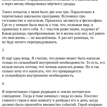
а через месяц обнаруживал мёртвого уродца.
Таких попыток у меня было две или три. Параллельно я
перечитывал школьную программу. Вспомнил про
гегельянство и н
игил
изм. Пришлось заглянуть в философию.
Где-то у немцев была мысль о том, что, познавая мир, я
привношу в него себя. А с текстом разве иначе, подумал я?
Какая разница, преобразовываю ли я жизнь или нет, всё равно
это моя жизнь ― не выскоблишь. А раз нет разницы, то
не буду ничего перепридумывать.
3
И ещё одна вещь. Я считаю, что роман может быть написан
только из сильнейшей внутренней необходимости. То есть, его
нельзя писать потому, что хочешь написать роман. Но я так
сильно хочу его написать, что это превращается
в сильнейшую внутреннюю необходимость.
4
Я перечитываю старые редакции и ловлю интересное
совпадение. Тогда я тоже начинал с вида из окна. Поселил
главного героя в мою комнату и разбудил его в день, когда
должно было произойти множество событий. Герой впервые