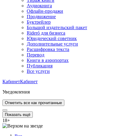
Тираж книги
Аудиокнига
Офлайн-продажи
Продвижение
Буктрейлер
Большой издательский пакет
Rideró для бизнеса
Юридический советник
Дополнительные услуги
Расшифровка текста
Перевод
Книги в аэропортах
Публикация
Все услуги
Кабинет
Кабинет
Уведомления
Отметить все как прочитанные
Показать ещё
18
+