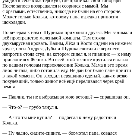
уходил к себе в мастерскую, где пропивал свои гонорары.
После запоев возвращался и ссорился с мамой. Мы
с братьями, естественно, никогда не были на его стороне.
Может только Колька, которому папа изредка приносил
шоколадки.
По вечерам к нам с Шуриком приходили друзья. Мы занимали
всё пространство маленькой комнаты. Там стояла
двухъярусная кровать. Вадим, Лёха и Костя сидели на нижнем
ярусе, ноги Андрея, Дубы и Шурика свисали с верхнего,
напротив стоял стул, на котором сидел я, и пианино ― к нему
прислонился Женька. Во всей этой тесноте крутился и лазил
по нашим головам первоклассник Колька. Мама в это время
либо читала, либо готовила еду. Не дай бог было папе прийти
в такой момент. Он заходил неряшливо одетый, как-то резко
похудевший, только живот всё ещё переливался через край
ремня.
― Павлик, ты не выбрасывал мою ветошь? ― спрашивал он.
― Что-о? ― грубо тянул я.
― А что ты мне купил? ― подбегал к нему радостный
Колька.
― Ну ладно, сидите-сидите, ― бормотал папа, совался