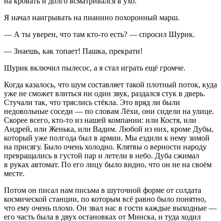
на кровать и долго всматривался в ухо.
Я начал наигрывать на пианино похоронный марш.
― А ты уверен, что там кто-то есть? ― спросил Шурик.
― Знаешь, как топает! Пашка, прекрати!
Шурик включил пылесос, а я стал играть ещё громче.
Когда казалось, что шум составляет такой плотный поток, куда
уже не сможет влиться ни один звук, раздался стук в дверь.
Стучали так, что тряслись стёкла. Это вряд ли были
недовольные соседи ― по словам Лёхи, они сидели на улице.
Скорее всего, кто-то из нашей компании: или Костя, или
Андрей, или Женька, или Вадим. Любой из них, кроме Дубы,
который уже полгода был в армии. Мы ездили к нему зимой
на присягу. Было очень холодно. Клятвы о верности народу
превращались в густой пар и летели в небо. Дуба сжимал
в руках автомат. По его лицу было видно, что он не на своём
месте.
Потом он писал нам письма в шуточной форме от солдата
космической станции, по которым всё равно было понятно,
что ему очень плохо. Он звал нас в гости каждые выходные ―
его часть была в двух остановках от Минска, и туда ходил