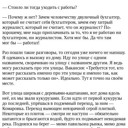
— Стоило ли тогда уходить с работы?
— Почему ж нет? Зачем человечеству двуличный бухгалтер,
который не считает себя бухгалтером, зачем ему хитрый
журналист, который не считает, что он журналист? По-
хорошему, мне надо приплачивать за то, что я не работаю ни
бухгалтером, ни журналистом. Хотя мог бы. Да что там
мог бы — работал!
Раз пошли такие разговоры, то сегодня уже ничего не напишу.
Я одеваюсь и выхожу из дому. Иду по улице с одним
названием, сворачиваю на улицу с названием другим. Я ведь
могу рассказать про эти улицы. Вакансия: «Требуется тот, кто
может рассказать именно про эти улицы и именно так, как
может рассказать только он». Идеально. Тут я точно на своём
месте.
Вот улица широкая с деревьями-каштанами, вот дома вдоль
неё, их мы звали кукурузами. Если идти от первой кукурузы
до последней, упрёшься в подземный переход, за ним —
Комаровка. Переход вымощен невзрачной серой плиткой.
Некоторые из плиток — смотри не наступи — обязательно
шатаются и брызгаются водой, будто их подмывает невидимая
река. Поднялся на берег — мимо павильона рынка, мимо дома