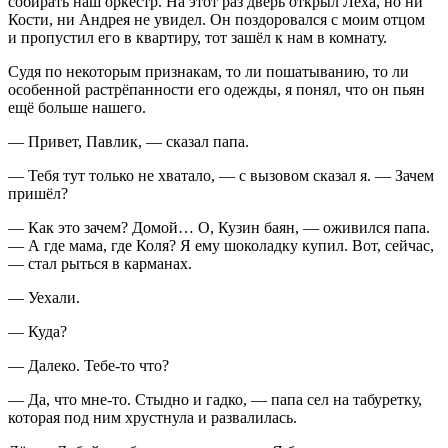
собирать наш оркестр. На этот раз дверь открыл Лёха, но ни
Кости, ни Андрея не увидел. Он поздоровался с моим отцом
и пропустил его в квартиру, тот зашёл к нам в комнату.
Судя по некоторым признакам, то ли пошатыванию, то ли
особенной растрёпанности его одежды, я понял, что он пьян
ещё больше нашего.
― Привет, Павлик, ― сказал папа.
― Тебя тут только не хватало, ― с вызовом сказал я. ― Зачем
пришёл?
― Как это зачем? Домой… О, Кузин баян, ― оживился папа.
― А где мама, где Коля? Я ему шоколадку купил. Вот, сейчас,
― стал рыться в карманах.
― Уехали.
― Куда?
― Далеко. Тебе-то что?
― Да, что мне-то. Стыдно и гадко, ― папа сел на табуретку,
которая под ним хрустнула и развалилась.