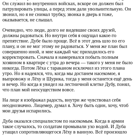
Он служил во внутренних войсках, вскоре он должен был
патрулировать улицы, а перед этим дали увольнительную. Он
звонил, но я не снимал трубку, звонка в дверь я тоже,
оказывается, не слышал.
Очевидно, что люди, долго не видевшие своих друзей,
должны радоваться. Но внутри себя я ощущал какое-то
препятствие. Дубе было проще. Всё в этот день шло по его
плану, и он не мог этому не радоваться. У меня же план был
совершенно иной, и мне каждый час приходилось его
корректировать. Сначала я намеревался побыть полным
хозяином в квартире с утра до вечера ― такого у меня не было
никогда. Потом Лёха с тараканом исключил из этого плана
утро. Но я надеялся, что, когда мы достанем насекомое, я
выпровожу и Лёху и Шурика, тогда у меня останется ещё день
и вечер. Но когда я увидел на лестничной клетке Дубу, понял,
что план мой неосуществим вовсе.
На лице я изображал радость, внутри же чувствовал себя
неоднозначно. Лицемер, думал я. Хочу быть один, хочу, чтоб
мои друзья испарились.
Дуба оказался специалистом по насекомым. Когда в армии
такое случалось, то солдатам промывали ухо водой. И Дуба
утащил сопротивляющегося Лёху в ванную. Всё произошло