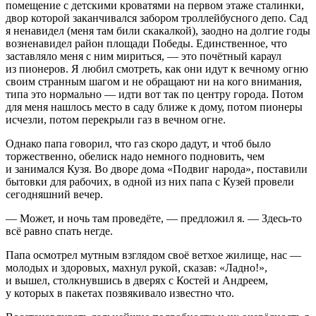
помещение с детскими кроватями на первом этаже сталинки,
двор которой заканчивался забором троллейбусного депо. Сад
я ненавидел (меня там били скакалкой), заодно на долгие годы
возненавидел район площади Победы. Единственное, что
заставляло меня с ним мириться, ― это почётный караул
из пионеров. Я любил смотреть, как они идут к вечному огню
своим странным шагом и не обращают ни на кого внимания,
типа это нормально ― идти вот так по центру города. Потом
для меня нашлось место в саду ближе к дому, потом пионеры
исчезли, потом перекрыли газ в вечном огне.
Однако папа говорил, что газ скоро дадут, и чтоб было
торжественно, обелиск надо немного подновить, чем
и занимался Кузя. Во дворе дома «Подвиг народа», поставили
бытовки для рабочих, в одной из них папа с Кузей провели
сегодняшний вечер.
― Может, и ночь там проведёте, ― предложил я. ― Здесь-то
всё равно спать негде.
Папа осмотрел мутным взглядом своё ветхое жилище, нас ―
молодых и здоровых, махнул рукой, сказав: «Ладно!»,
и вышел, столкнувшись в дверях с Костей и Андреем,
у которых в пакетах позвякивало известно что.