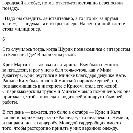
городской автобус, но мы отчего-то постоянно переносили
поездку.
«Надо бы съездить, действительно, а то что мы за друзья
такие», ― подумал я и открыл дверь. На лестничной клетке
стоял милиционер.
6
Это случилось тогда, когда Шурик познакомился с гитаристом
из Бельгии. Где? В парикмахерской.
Крис Мартин ― так звали гитариста. Ему было немного
за пятьдесят, и рот у него был точь-в-точь как у Мика
Джаггера. Крис очутился в Минске благодаря девушке Кате.
Раньше Катя была простой минской парикмахершей, но,
познакомившись в интернете с Крисом, стала его женой.
С парикмахерским трудом и Минском было покончено, но она
приезжала, чтобы проведать родителей и подруг с бывшей
работы.
В тот день ― кажется, это было в октябре ― Крис и Катя
вошли в парикмахерскую «Рагнеда», что недалеко от Немиги,
и направились к гардеробу. Молодой гардеробщик вместо
того, чтобы расторопно принять у них верхнюю одежду,