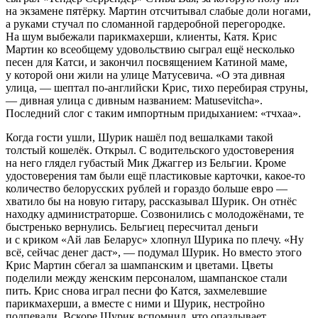
на экзамене пятёрку. Мартин отсчитывал слабые доли ногами,
а руками стучал по сломанной гардеробной перегородке.
На шум выбежали парикмахерши, клиенты, Катя. Крис
Мартин ко всеобщему удовольствию сыграл ещё несколько
песен для Катси, и закончил посвящением Катиной маме,
у которой они жили на улице Матусевича. «О эта дивная
улица, ― шептал по-английски Крис, тихо перебирая струны,
― дивная улица с дивным названием: Matusevitcha».
Последний слог с таким импортным придыханием: «тчхаа».
Когда гости ушли, Шурик нашёл под вешалками такой
толстый кошелёк. Открыл. С водительского удостоверения
на него глядел губастый Мик Джаггер из Бельгии. Кроме
удостоверения там были ещё пластиковые карточки, какое-то
количество белорусских рублей и гораздо больше евро ―
хватило бы на новую гитару, рассказывал Шурик. Он отнёс
находку администраторше. Созвонились с молодожёнами, те
быстренько вернулись. Бельгиец пересчитал деньги
и с криком «Ай лав Беларус» хлопнул Шурика по плечу. «Ну
всё, сейчас денег даст», ― подумал Шурик. Но вместо этого
Крис Мартин сбегал за
шампанск
им и цветами. Цветы
поделили между женским персоналом,
шампанск
ое стали
пить. Крис снова играл песни фо Катся, захмелевшие
парикмахерши, а вместе с ними и Шурик, нестройно
подпевали. Вскоре Шурик вспомнил, что опаздывает