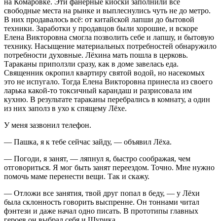
на Комаровке. Эти фанерные киоски заполнили все
свободные места на рынке и выплеснулись чуть не до метро.
В них продавалось всё: от китайской лапши до бытовой
техники. Заработки у продавцов были хорошие, и вскоре
Елена Викторовна смогла позволить себе и лапшу, и бытовую
технику. Насыщение материальных потребностей обнаружило
потребности духовные. Лёхина мать пошла в церковь.
Тараканы приползли сразу, как в доме завелась еда.
Священник окропил квартиру святой водой, но насекомых
это не испугало. Тогда Елена Викторовна принесла из своего
ларька какой-то токсичный карандаш и разрисовала им
кухню. В результате тараканы перебрались в комнату, а один
из них заполз в ухо к спящему Лёхе.
У меня зазвонил телефон.
― Пашка, я к тебе сейчас зайду, ― объявил Лёха.
― Погоди, я занят, ― ляпнул я, быстро соображая, чем
отговориться. Я мог быть занят переездом. Точно. Мне нужно
помочь маме перенести вещи. Так и скажу.
― Отложи все занятия, твой друг попал в беду, ― у Лёхи
была склонность говорить выспренне. Он тоннами читал
фэнтези и даже начал одно писать. В прототипы главных
героев он выбрал себя и Шурика.