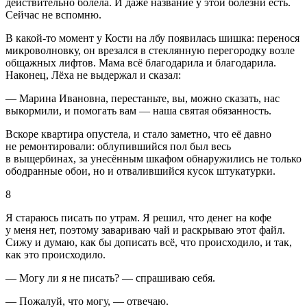
действительно болела. И даже название у этой болезни есть.
Сейчас не вспомню.
В какой-то момент у Кости на лбу появилась шишка: перенося
микроволновку, он врезался в стеклянную перегородку возле
общажных лифтов. Мама всё благодарила и благодарила.
Наконец, Лёха не выдержал и сказал:
― Марина Ивановна, перестаньте, вы, можно сказать, нас
выкормили, и помогать вам ― наша святая обязанность.
Вскоре квартира опустела, и стало заметно, что её давно
не ремонтировали: облупившийся пол был весь
в выщербинах, за унесённым шкафом обнаружились не только
ободранные обои, но и отвалившийся кусок штукатурки.
8
Я стараюсь писать по утрам. Я решил, что денег на кофе
у меня нет, поэтому завариваю чай и раскрываю этот файл.
Сижу и думаю, как бы дописать всё, что происходило, и так,
как это происходило.
— Могу ли я не писать? — спрашиваю себя.
— Пожалуй, что могу, — отвечаю.