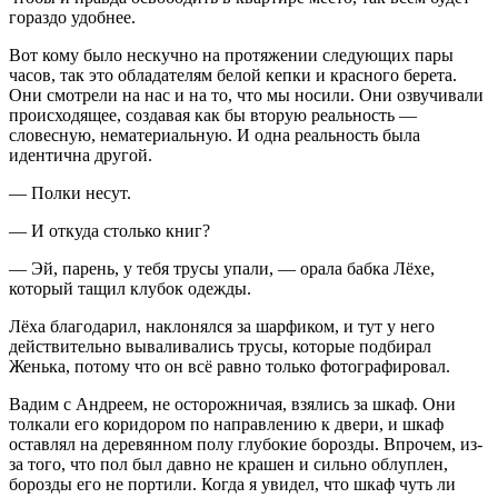
гораздо удобнее.
Вот кому было нескучно на протяжении следующих пары
часов, так это обладателям белой кепки и красного берета.
Они смотрели на нас и на то, что мы носили. Они озвучивали
происходящее, создавая как бы вторую реальность ―
словесную, нематериальную. И одна реальность была
идентична другой.
― Полки несут.
― И откуда столько книг?
― Эй, парень, у тебя трусы упали, ― орала бабка Лёхе,
который тащил клубок одежды.
Лёха благодарил, наклонялся за шарфиком, и тут у него
действительно вываливались трусы, которые подбирал
Женька, потому что он всё равно только фотографировал.
Вадим с Андреем, не осторожничая, взялись за шкаф. Они
толкали его коридором по направлению к двери, и шкаф
оставлял на деревянном полу глубокие борозды. Впрочем, из-
за того, что пол был давно не крашен и сильно облуплен,
борозды его не портили. Когда я увидел, что шкаф чуть ли