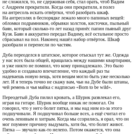
не сложился, то, не сдерживая себя, стал орать, чтоб Вадим
с Андреем прекратили. Когда они прекратили, я полез
на антресоль искать отвёртки, чтоб разобрать шкаф.
На антресолях в беспорядке лежало много папиных вещей:
обломки подрамников, обрывки холстов, кисточки, пыльный
баян, который сколько-то лет назад принёс папин пьяный друг
Кузя. Баян я аккуратно передал Вадиму, всё остальное просто
сбрасывал на пол. Наконец нашёл набор отвёрток. Шкаф
разобрали и перенесли по частям.
Дуба переоделся в штатское, которое отыскал тут же. Одежда
у нас всех была общей, вращалась между нашими квартирами,
и уже никто не помнил, что кому принадлежало. Это было
удобно и создавало впечатление, что каждый раз ты
надеваешь новую вещь, хотя вещам могло быть уже несколько
лет. И я теперь точно не скажу вам, чьи на Дубе были штаны,
чей ремень и чья майка с надписью «Born to be wild».
Переодетый Дуба пилил кровать, а Шурик развлекал его,
играя на гитаре. Шурик вообще никак не помогал. Он
говорил, что у него болит пятка, и мы над ним из-за этого
подшучивали. Я подшучивал больше всех, а ещё считал его
очень ленивым и хитрым. Когда мы ссорились, я орал, что он
мог поумнее причину выдумать, хотя бы, что болит живот.
Пятка ― звучало как-то нелепо. Потом окажется, что она