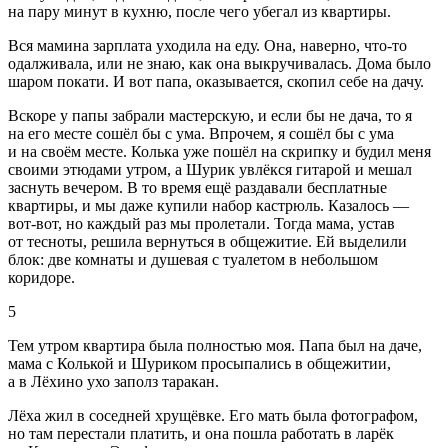
на пару минут в кухню, после чего убегал из квартиры.
Вся мамина зарплата уходила на еду. Она, наверно, что-то
одалживала, или не знаю, как она выкручивалась. Дома было
шаром покати. И вот папа, оказывается, скопил себе на дачу.
Вскоре у папы забрали мастерскую, и если бы не дача, то я
на его месте сошёл бы с ума. Впрочем, я сошёл бы с ума
и на своём месте. Колька уже пошёл на скрипку и будил меня
своими этюдами утром, а Шурик увлёкся гитарой и мешал
заснуть вечером. В то время ещё раздавали бесплатные
квартиры, и мы даже купили набор кастрюль. Казалось ―
вот-вот, но каждый раз мы пролетали. Тогда мама, устав
от тесноты, решила вернуться в общежитие. Ей выделили
блок: две комнаты и душевая с туалетом в небольшом
коридоре.
5
Тем утром квартира была полностью моя. Папа был на даче,
мама с Колькой и Шуриком просыпались в общежитии,
а в Лёхино ухо заполз таракан.
Лёха жил в соседней хрущёвке. Его мать была фотографом,
но там перестали платить, и она пошла работать в ларёк