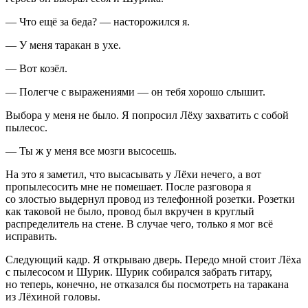
― Что ещё за беда? ― насторожился я.
― У меня таракан в ухе.
― Вот козёл.
― Полегче с выражениями ― он тебя хорошо слышит.
Выбора у меня не было. Я попросил Лёху захватить с собой
пылесос.
― Ты ж у меня все мозги высосешь.
На это я заметил, что высасывать у Лёхи нечего, а вот
пропылесосить мне не помешает. После разговора я
со злостью выдернул провод из телефонной розетки. Розетки
как таковой не было, провод был вкручен в круглый
распределитель на стене. В случае чего, только я мог всё
исправить.
Следующий кадр. Я открываю дверь. Передо мной стоит Лёха
с пылесосом и Шурик. Шурик собирался забрать гитару,
но теперь, конечно, не отказался бы посмотреть на таракана
из Лёхиной головы.