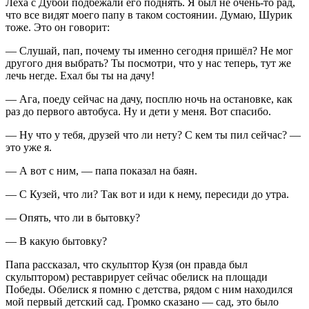
Лёха с Дубой подбежали его поднять. Я был не очень-то рад,
что все видят моего папу в таком состоянии. Думаю, Шурик
тоже. Это он говорит:
― Слушай, пап, почему ты именно сегодня пришёл? Не мог
другого дня выбрать? Ты посмотри, что у нас теперь, тут же
лечь негде. Ехал бы ты на дачу!
― Ага, поеду сейчас на дачу, посплю ночь на остановке, как
раз до первого автобуса. Ну и дети у меня. Вот спасибо.
― Ну что у тебя, друзей что ли нету? С кем ты пил сейчас? ―
это уже я.
― А вот с ним, ― папа показал на баян.
― С Кузей, что ли? Так вот и иди к нему, пересиди до утра.
― Опять, что ли в бытовку?
― В какую бытовку?
Папа рассказал, что скульптор Кузя (он правда был
скульптором) реставрирует сейчас обелиск на площади
Победы. Обелиск я помню с детства, рядом с ним находился
мой первый детский сад. Громко сказано ― сад, это было