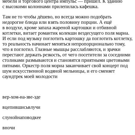
мебели и торгового центра импульс — пришёл. К зданию
с высокими колоннами прилепилась кафешка.
Там не то чтобы дёшево, но всегда можно подобрать
недорогие блюда или взять половину порции. А ещё
в воздухе, кроме запаха жареной картошки и отбивной
котлетки, витает романтик колекшн вездесущего поля мариа.
И если под музыку поглотить картошку да поглотить котлетку,
то реальность начинает меняться непропорционально тому,
что я поглотил. Глазные мышцы расслабляются, и зрачки
перестают держать резкость, от чего посетители за соседними
столиками размываются и становятся приятными цветовыми
пятнами. Оркестр поля мориа заканчивает свой концерт под
шум искусственной водяной мельницы, и его сменяет
саундтрек моей молодости
вер-хом-на-зве-зде
вцепившисьвлучи
слунойнаповодкее
вночи