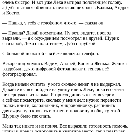
очень быстро. И вот уже Лёха вытирал полотенцем голову,
а Дуба пытался обзвонить недостающих здесь Вадима, Андрея
и Костю.
― Пашка, у тебя с телефоном что-то, ― сказал он.
― Правда? Давай посмотрим. Ну вот, видите, провод
вырвали, ― я с осуждением посмотрел на друзей. Шурик
с гитарой, Лёха с полотенцем, Дуба с трубкой.
С большой неохотой я всё же включил телефон.
Вскоре подтянулись Вадим, Андрей, Костя и Женька. Женька
раздобыл где-то цифровой фотоаппарат и теперь всё
фотографировал.
Когда начали считать, у кого сколько денег, я не выдержал.
Давайте вы все пойдёте на улицу или к Лёхе, пока его мама
не вернулась из ларька. Я присоединюсь к вам вечером,
а сейчас посмотрите, сколько у меня дел: нужно перенести
полки, книги, холодильник, микроволновку, распилить
двухъярусную кровать и отнести половину в общагу, чтоб
Шурику было где спать.
Меня так никто и не понял. Все выразили готовность помочь,
чтобы и правда освободить в квартире место, так всем будет