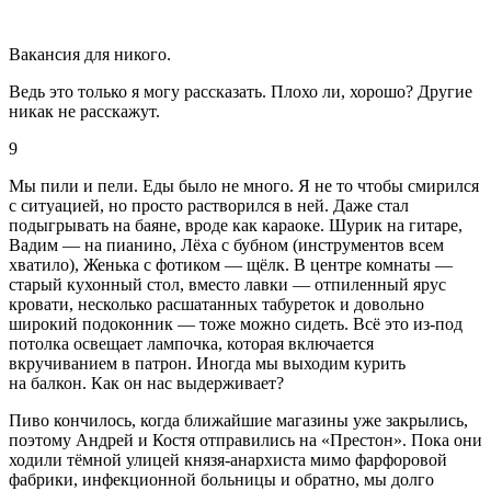
Вакансия для никого.
Ведь это только я могу рассказать. Плохо ли, хорошо? Другие
никак не расскажут.
9
Мы пили и пели. Еды было не много. Я не то чтобы смирился
с ситуацией, но просто растворился в ней. Даже стал
подыгрывать на баяне, вроде как караоке. Шурик на гитаре,
Вадим ― на пианино, Лёха с бубном (инструментов всем
хватило), Женька с фотиком — щёлк. В центре комнаты ―
старый кухонный стол, вместо лавки ― отпиленный ярус
кровати, несколько расшатанных табуреток и довольно
широкий подоконник ― тоже можно сидеть. Всё это из-под
потолка освещает лампочка, которая включается
вкручиванием в патрон. Иногда мы выходим
курит
ь
на балкон. Как он нас выдерживает?
Пиво
кончилось, когда ближайшие магазины уже закрылись,
поэтому Андрей и Костя отправились на «Престон». Пока они
ходили тёмной улицей князя-анархиста мимо фарфоровой
фабрики, инфекционной больницы и обратно, мы долго