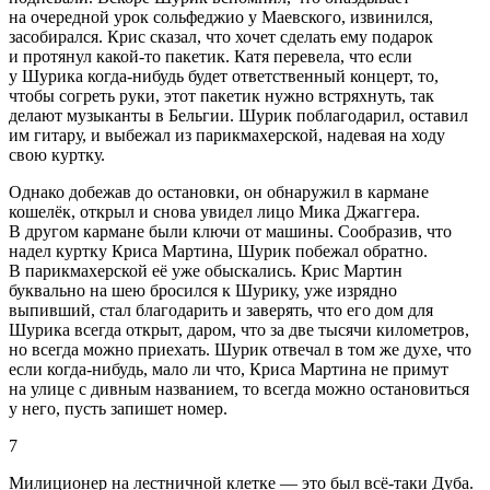
на очередной урок сольфеджио у Маевского, извинился,
засобирался. Крис сказал, что хочет сделать ему подарок
и протянул какой-то пакетик. Катя перевела, что если
у Шурика когда-нибудь будет ответственный концерт, то,
чтобы согреть руки, этот пакетик нужно встряхнуть, так
делают музыканты в Бельгии. Шурик поблагодарил, оставил
им гитару, и выбежал из парикмахерской, надевая на ходу
свою куртку.
Однако добежав до остановки, он обнаружил в кармане
кошелёк, открыл и снова увидел лицо Мика Джаггера.
В другом кармане были ключи от машины. Сообразив, что
надел куртку Криса Мартина, Шурик побежал обратно.
В парикмахерской её уже обыскались. Крис Мартин
буквально на шею бросился к Шурику, уже изрядно
выпивший, стал благодарить и заверять, что его дом для
Шурика всегда открыт, даром, что за две тысячи километров,
но всегда можно приехать. Шурик отвечал в том же духе, что
если когда-нибудь, мало ли что, Криса Мартина не примут
на улице с дивным названием, то всегда можно остановиться
у него, пусть запишет номер.
7
Милиционер на лестничной клетке ― это был всё-таки Дуба.